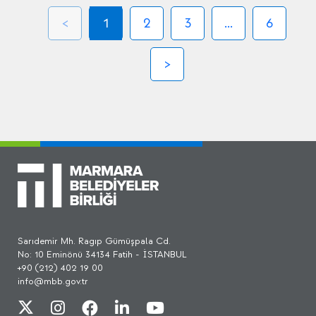
1
2
3
...
6
Sarıdemir Mh. Ragıp Gümüşpala Cd.
No: 10 Eminönü 34134 Fatih - İSTANBUL
+90 (212) 402 19 00
info@mbb.gov.tr