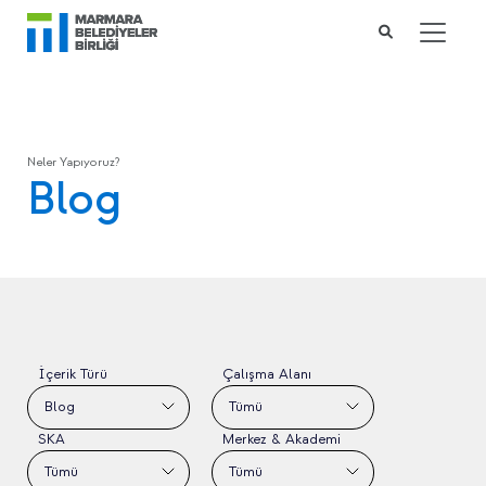
Neler Yapıyoruz?
Blog
İçerik Türü
Çalışma Alanı
Blog
Tümü
SKA
Merkez & Akademi
Tümü
Tümü