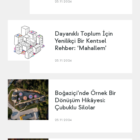
25.11.2024
Dayanıklı Toplum İçin
Yenilikçi Bir Kentsel
Rehber: ‘Mahallem’
25.11.2024
Boğaziçi’nde Örnek Bir
Dönüşüm Hikâyesi:
Çubuklu Silolar
25.11.2024