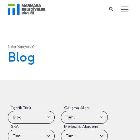
Neler Yapıyoruz?
Blog
İçerik Türü
Çalışma Alanı
Blog
Tümü
SKA
Merkez & Akademi
Tümü
Tümü