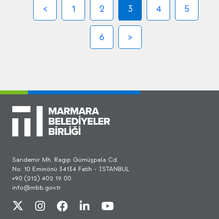
1
2
3
4
5
6
Sarıdemir Mh. Ragıp Gümüşpala Cd.
No: 10 Eminönü 34134 Fatih - İSTANBUL
+90 (212) 402 19 00
info@mbb.gov.tr