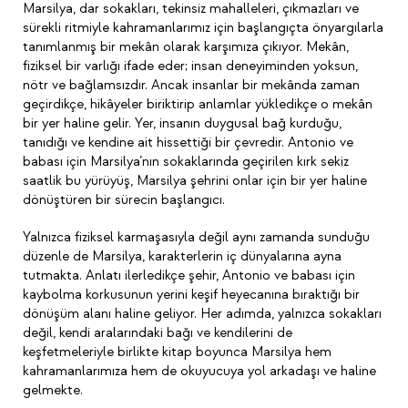
Marsilya, dar sokakları, tekinsiz mahalleleri, çıkmazları ve
sürekli ritmiyle kahramanlarımız için başlangıçta önyargılarla
tanımlanmış bir mekân olarak karşımıza çıkıyor. Mekân,
fiziksel bir varlığı ifade eder; insan deneyiminden yoksun,
nötr ve bağlamsızdır. Ancak insanlar bir mekânda zaman
geçirdikçe, hikâyeler biriktirip anlamlar yükledikçe o mekân
bir yer haline gelir. Yer, insanın duygusal bağ kurduğu,
tanıdığı ve kendine ait hissettiği bir çevredir. Antonio ve
babası için Marsilya’nın sokaklarında geçirilen kırk sekiz
saatlik bu yürüyüş, Marsilya şehrini onlar için bir yer haline
dönüştüren bir sürecin başlangıcı.
Yalnızca fiziksel karmaşasıyla değil aynı zamanda sunduğu
düzenle de Marsilya, karakterlerin iç dünyalarına ayna
tutmakta. Anlatı ilerledikçe şehir, Antonio ve babası için
kaybolma korkusunun yerini keşif heyecanına bıraktığı bir
dönüşüm alanı haline geliyor. Her adımda, yalnızca sokakları
değil, kendi aralarındaki bağı ve kendilerini de
keşfetmeleriyle birlikte kitap boyunca Marsilya hem
kahramanlarımıza hem de okuyucuya yol arkadaşı ve haline
gelmekte.