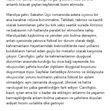
anlamlı kılacak şeyleri keşfetmek bizim elimizde.
Marsilya şehri, Sabahın Üçü romanında adeta üçüncü bir
ana karakter rolüne bürünmekte. Tehlikeli, tekinsiz ve kaotik
olarak betimlenen şehir bu kırk sekiz saatlik sürede Antonio
ve babasının ruh halleriyle paralel bir atmosfere sahip.
Marsilya’daki kaybolma ve yeniden yön bulma deneyimi,
anlatı içerisinde yalnızca fiziksel bir durum olarak değil,
kahramanların hayatlarındaki belirsizliklerde nasıl yollarını
bulduklarını temsil eden güçlü bir metafor olarak karşımıza
çıkıyor. Carofiglio, şehir ile kahramanlarının duygusal
durumları arasında kurduğu bu ince bağ sayesinde, biz
okuyucuları şehirle kurulan ilişkilerin duygusal boyutunu
düşünmeye itiyor. Sayfalar ilerledikçe Antonio ve dolayısıyla
okuyucular, yolunu bulmanın yalnızca fiziksel bir eylem
olmadığını; aynı zamanda duygusal, zihinsel ve hatta
varoluşsal bir çaba gerektirdiğini fark ediyor. Carofiglio,
basit, içten ama bir o kadar da etkileyici anlatımı ile yaşamın
karmaşıklığında anlam bulma çabasını ve şehirlere duyulan
aidiyet hissini ustalıkla dile getiriyor.