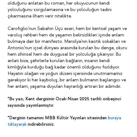
olduğunu anlatan bu roman, her okuyucunun kendi
yolculuğunu sorgulamasına ve bu yolculuğun tadını
çıkarmasına ilham verir nitelikte.
Carofiglio’nun Sabahın Üçü eseri, hem bir kentsel yaşam ve
varoluş rehberi hem de yaşamın belirsizlikleri içinde anlam
bulmaya dair bir manifesto. Marsilya’nın kaotik sokakları ve
Antonio’nun içsel dünyası arasında kurulan bu denge, okuru
hem zihinsel hem de duygusal bir yolculuğa çıkarıyor. Bu
anlatı bize, şehirlerle kurulan bağların, insanın kendi
kimliğiyle kurduğu bağ kadar önemli olduğunu fısıldıyor.
Hayatın olağan ve yoğun düzeni içerisinde unutmamamız
gerekiyor ki her kayboluş, bir anlam bulmanın başlangıcı ve
her anlam, yaşama duyulan hayranlığı artıran bir adımdır.
*Bu yazı, Kent dergisinin Ocak-Nisan 2025 tarihli onbeşinci
sayısında yayımlanmıştır.
*Derginin tamamını MBB Kültür Yayınları sitesinden
buraya
tıklayarak
indirebilirsiniz.