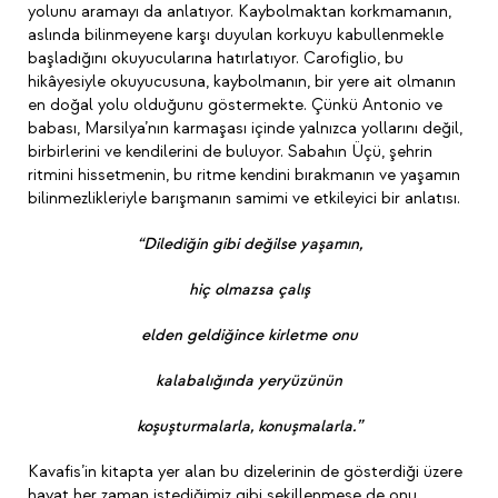
yolunu aramayı da anlatıyor. Kaybolmaktan korkmamanın,
aslında bilinmeyene karşı duyulan korkuyu kabullenmekle
başladığını okuyucularına hatırlatıyor. Carofiglio, bu
hikâyesiyle okuyucusuna, kaybolmanın, bir yere ait olmanın
en doğal yolu olduğunu göstermekte. Çünkü Antonio ve
babası, Marsilya’nın karmaşası içinde yalnızca yollarını değil,
birbirlerini ve kendilerini de buluyor. Sabahın Üçü, şehrin
ritmini hissetmenin, bu ritme kendini bırakmanın ve yaşamın
bilinmezlikleriyle barışmanın samimi ve etkileyici bir anlatısı.
“Dilediğin gibi değilse yaşamın,
hiç olmazsa çalış
elden geldiğince kirletme onu
kalabalığında yeryüzünün
koşuşturmalarla, konuşmalarla.”
Kavafis’in kitapta yer alan bu dizelerinin de gösterdiği üzere
hayat her zaman istediğimiz gibi şekillenmese de onu