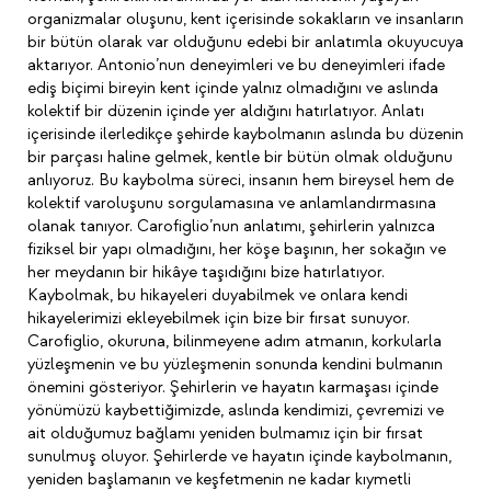
organizmalar oluşunu, kent içerisinde sokakların ve insanların
bir bütün olarak var olduğunu edebi bir anlatımla okuyucuya
aktarıyor. Antonio’nun deneyimleri ve bu deneyimleri ifade
ediş biçimi bireyin kent içinde yalnız olmadığını ve aslında
kolektif bir düzenin içinde yer aldığını hatırlatıyor. Anlatı
içerisinde ilerledikçe şehirde kaybolmanın aslında bu düzenin
bir parçası haline gelmek, kentle bir bütün olmak olduğunu
anlıyoruz. Bu kaybolma süreci, insanın hem bireysel hem de
kolektif varoluşunu sorgulamasına ve anlamlandırmasına
olanak tanıyor. Carofiglio’nun anlatımı, şehirlerin yalnızca
fiziksel bir yapı olmadığını, her köşe başının, her sokağın ve
her meydanın bir hikâye taşıdığını bize hatırlatıyor.
Kaybolmak, bu hikayeleri duyabilmek ve onlara kendi
hikayelerimizi ekleyebilmek için bize bir fırsat sunuyor.
Carofiglio, okuruna, bilinmeyene adım atmanın, korkularla
yüzleşmenin ve bu yüzleşmenin sonunda kendini bulmanın
önemini gösteriyor. Şehirlerin ve hayatın karmaşası içinde
yönümüzü kaybettiğimizde, aslında kendimizi, çevremizi ve
ait olduğumuz bağlamı yeniden bulmamız için bir fırsat
sunulmuş oluyor. Şehirlerde ve hayatın içinde kaybolmanın,
yeniden başlamanın ve keşfetmenin ne kadar kıymetli