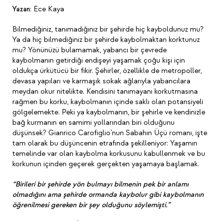
Yazan:
Ece Kaya
Bilmediğiniz, tanımadığınız bir şehirde hiç kayboldunuz mu?
Ya da hiç bilmediğiniz bir şehirde kaybolmaktan korktunuz
mu? Yönünüzü bulamamak, yabancı bir çevrede
kaybolmanın getirdiği endişeyi yaşamak çoğu kişi için
oldukça ürkütücü bir fikir. Şehirler, özellikle de metropoller,
devasa yapıları ve karmaşık sokak ağlarıyla yabancılara
meydan okur nitelikte. Kendisini tanımayanı korkutmasına
rağmen bu korku, kaybolmanın içinde saklı olan potansiyeli
gölgelemekte. Peki ya kaybolmanın, bir şehirle ve kendinizle
bağ kurmanın en samimi yollarından biri olduğunu
düşünsek? Gianrico Carofiglio’nun Sabahın Üçü romanı, işte
tam olarak bu düşüncenin etrafında şekilleniyor: Yaşamın
temelinde var olan kaybolma korkusunu kabullenmek ve bu
korkunun içinden geçerek gerçekten yaşamaya başlamak.
“Birileri bir şehirde yön bulmayı bilmenin pek bir anlamı
olmadığını ama şehirde ormanda kaybolur gibi kaybolmanın
öğrenilmesi gereken bir şey olduğunu söylemişti.”