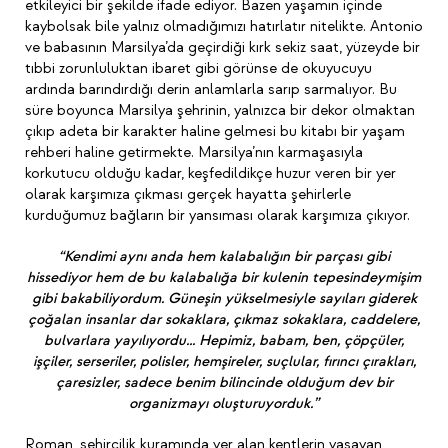
etkileyici bir şekilde ifade ediyor. Bazen yaşamın içinde
kaybolsak bile yalnız olmadığımızı hatırlatır nitelikte. Antonio
ve babasının Marsilya’da geçirdiği kırk sekiz saat, yüzeyde bir
tıbbi zorunluluktan ibaret gibi görünse de okuyucuyu
ardında barındırdığı derin anlamlarla sarıp sarmalıyor. Bu
süre boyunca Marsilya şehrinin, yalnızca bir dekor olmaktan
çıkıp adeta bir karakter haline gelmesi bu kitabı bir yaşam
rehberi haline getirmekte. Marsilya’nın karmaşasıyla
korkutucu olduğu kadar, keşfedildikçe huzur veren bir yer
olarak karşımıza çıkması gerçek hayatta şehirlerle
kurduğumuz bağların bir yansıması olarak karşımıza çıkıyor.
“Kendimi aynı anda hem kalabalığın bir parçası gibi
hissediyor hem de bu kalabalığa bir kulenin tepesindeymişim
gibi bakabiliyordum. Güneşin yükselmesiyle sayıları giderek
çoğalan insanlar dar sokaklara, çıkmaz sokaklara, caddelere,
bulvarlara yayılıyordu… Hepimiz, babam, ben, çöpçüler,
işçiler, serseriler, polisler, hemşireler, suçlular, fırıncı çırakları,
çaresizler, sadece benim bilincinde olduğum dev bir
organizmayı oluşturuyorduk.”
Roman, şehircilik kuramında yer alan kentlerin yaşayan