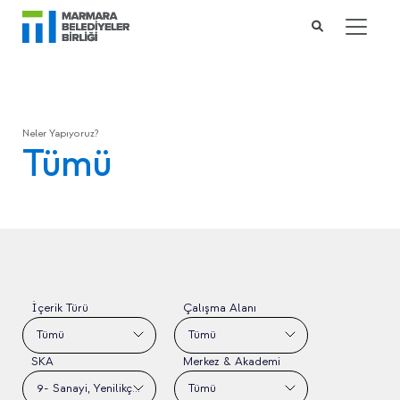
Neler Yapıyoruz?
Tümü
İçerik Türü
Çalışma Alanı
Tümü
Tümü
SKA
Merkez & Akademi
9- Sanayi, Yenilikçilik ve Altyapı
Tümü