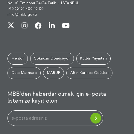
No: 10 Eminönü 34134 Fatih - İSTANBUL
+90 (212) 402 19 00
info@mbb.gov.tr
Mentor
Sokaklar Dönüşüyor
Kültür Yayınları
Data Marmara
MARUF
Altın Karınca Ödülleri
MBB'den haberdar olmak için e-posta
listemize kayıt olun.