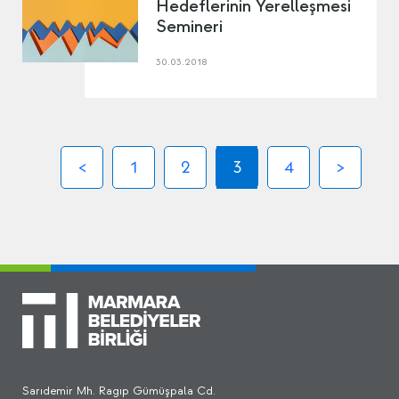
Hedeflerinin Yerelleşmesi
Semineri
30.03.2018
1
2
3
4
Sarıdemir Mh. Ragıp Gümüşpala Cd.