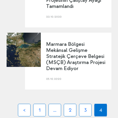
Projesinin Çalıştay Ayağı
Tamamlandı
22.10.2020
Marmara Bölgesi
Mekânsal Gelişme
Stratejik Çerçeve Belgesi
(MSÇB) Araştırma Projesi
Devam Ediyor
05.10.2020
1
...
2
3
4