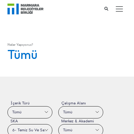
Neler Yapıyoruz?
Tümü
İçerik Türü
Çalışma Alanı
Tümü
Tümü
SKA
Merkez & Akademi
6- Temiz Su Ve Sanitasyon
Tümü