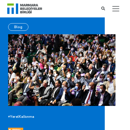
Blog
#YerelKalkınma