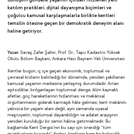
katılım pratikleri, dijital dayanışma biçimleri ve
çoğulcu kamusal karşılaşmalarla birlikte kentleri
temsilin ötesine geçen bir demokratik deneyim alanı
haline getiriyor.
Yazan:
Savaş Zafer Şahin, Prof. Dr., Tapu Kadastro Yüksek
Okulu Bölüm Başkanı, Ankara Hacı Bayram Veli Üniversitesi
Kentler bugün, iç içe geçen ekonomik, toplumsal ve
çevresel krizlerin belirlediği bir dönemde, yeniden şekillenen
kamusal yaşamın merkezine yerleşmiş durumdadır. Artan
eşitsizlikler, kırılganlaşan toplumsal denge, iklim kaynaklı
afetler, göç hareketlerinin hızlanması ve mekânsal
örgütlenmenin giderek karmaşık hâle gelmesi, kent mekânını
yalnızca bir yaşam alanı değil, aynı zamanda siyasal
meşruiyetin, toplumsal dayanıklılığın ve adalet arayışının
yeniden kurulduğu bir zemin hâline getirmektedir. Bu
bağlamda Kent Dergisi’nin bu sayı için önerdiği “tüm
mümkünlerin kıyısında” ifadesi, kentlerin hem bir belirsizlik