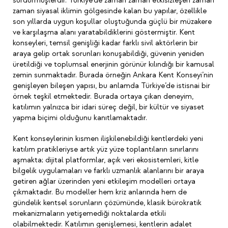
sürdürmüşlerdir. Türkiye’de zaman zaman etkisizleşen zaman
zaman siyasal iklimin gölgesinde kalan bu yapılar, özellikle
son yıllarda uygun koşullar oluştuğunda güçlü bir müzakere
ve karşılaşma alanı yaratabildiklerini göstermiştir. Kent
konseyleri, temsil genişliği kadar farklı sivil aktörlerin bir
araya gelip ortak sorunları konuşabildiği, güvenin yeniden
üretildiği ve toplumsal enerjinin görünür kılındığı bir kamusal
zemin sunmaktadır. Burada örneğin Ankara Kent Konseyi’nin
genişleyen bileşen yapısı, bu anlamda Türkiye’de istisnai bir
örnek teşkil etmektedir. Burada ortaya çıkan deneyim,
katılımın yalnızca bir idari süreç değil, bir kültür ve siyaset
yapma biçimi olduğunu kanıtlamaktadır.
Kent konseylerinin kısmen ilişkilenebildiği kentlerdeki yeni
katılım pratikleriyse artık yüz yüze toplantıların sınırlarını
aşmakta; dijital platformlar, açık veri ekosistemleri, kitle
bilgelik uygulamaları ve farklı uzmanlık alanlarını bir araya
getiren ağlar üzerinden yeni etkileşim modelleri ortaya
çıkmaktadır. Bu modeller hem kriz anlarında hem de
gündelik kentsel sorunların çözümünde, klasik bürokratik
mekanizmaların yetişemediği noktalarda etkili
olabilmektedir. Katılımın genişlemesi, kentlerin adalet