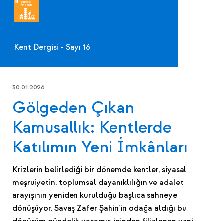
Kent Dergisi - Sayı 16
30.01.2026
Gölgeden Çıkan
Kamusallık: Kentlerde
Katılımın Yeni İmkânları
Krizlerin belirlediği bir dönemde kentler, siyasal
meşruiyetin, toplumsal dayanıklılığın ve adalet
arayışının yeniden kurulduğu başlıca sahneye
dönüşüyor. Savaş Zafer Şahin’in odağa aldığı bu
dönüşüm gündelik yaşamın içinden filizlenen yeni