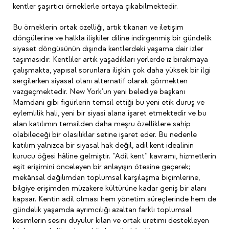
kentler şaşırtıcı örneklerle ortaya çıkabilmektedir.
Bu örneklerin ortak özelliği, artık tıkanan ve iletişim
döngülerine ve halkla ilişkiler diline indirgenmiş bir gündelik
siyaset döngüsünün dışında kentlerdeki yaşama dair izler
taşımasıdır. Kentliler artık yaşadıkları yerlerde iz bırakmaya
çalışmakta, yapısal sorunlara ilişkin çok daha yüksek bir ilgi
sergilerken siyasal olanı alternatif olarak görmekten
vazgeçmektedir. New York’un yeni belediye başkanı
Mamdani gibi figürlerin temsil ettiği bu yeni etik duruş ve
eylemlilik hali, yeni bir siyasi alana işaret etmektedir ve bu
alan katılımın temsilden daha meşru özelliklere sahip
olabileceği bir olasılıklar setine işaret eder. Bu nedenle
katılım yalnızca bir siyasal hak değil, adil kent idealinin
kurucu öğesi hâline gelmiştir. “Adil kent” kavramı, hizmetlerin
eşit erişimini önceleyen bir anlayışın ötesine geçerek;
mekânsal dağılımdan toplumsal karşılaşma biçimlerine,
bilgiye erişimden müzakere kültürüne kadar geniş bir alanı
kapsar. Kentin adil olması hem yönetim süreçlerinde hem de
gündelik yaşamda ayrımcılığı azaltan farklı toplumsal
kesimlerin sesini duyulur kılan ve ortak üretimi destekleyen