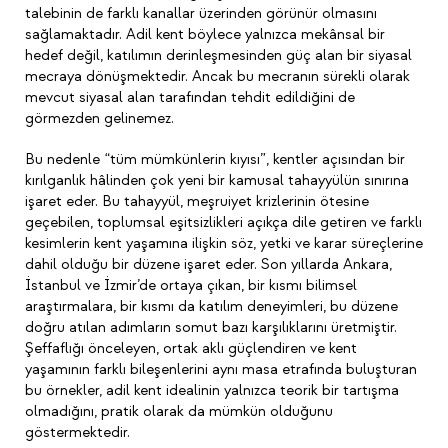
talebinin de farklı kanallar üzerinden görünür olmasını
sağlamaktadır. Adil kent böylece yalnızca mekânsal bir
hedef değil, katılımın derinleşmesinden güç alan bir siyasal
mecraya dönüşmektedir. Ancak bu mecranın sürekli olarak
mevcut siyasal alan tarafından tehdit edildiğini de
görmezden gelinemez.
Bu nedenle “tüm mümkünlerin kıyısı”, kentler açısından bir
kırılganlık hâlinden çok yeni bir kamusal tahayyülün sınırına
işaret eder. Bu tahayyül, meşruiyet krizlerinin ötesine
geçebilen, toplumsal eşitsizlikleri açıkça dile getiren ve farklı
kesimlerin kent yaşamına ilişkin söz, yetki ve karar süreçlerine
dahil olduğu bir düzene işaret eder. Son yıllarda Ankara,
İstanbul ve İzmir’de ortaya çıkan, bir kısmı bilimsel
araştırmalara, bir kısmı da katılım deneyimleri, bu düzene
doğru atılan adımların somut bazı karşılıklarını üretmiştir.
Şeffaflığı önceleyen, ortak aklı güçlendiren ve kent
yaşamının farklı bileşenlerini aynı masa etrafında buluşturan
bu örnekler, adil kent idealinin yalnızca teorik bir tartışma
olmadığını, pratik olarak da mümkün olduğunu
göstermektedir.