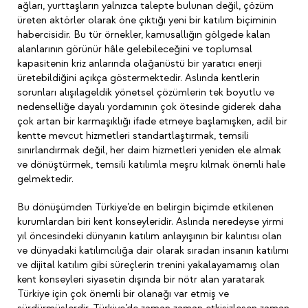
ağları, yurttaşların yalnızca talepte bulunan değil, çözüm
üreten aktörler olarak öne çıktığı yeni bir katılım biçiminin
habercisidir. Bu tür örnekler, kamusallığın gölgede kalan
alanlarının görünür hâle gelebileceğini ve toplumsal
kapasitenin kriz anlarında olağanüstü bir yaratıcı enerji
üretebildiğini açıkça göstermektedir. Aslında kentlerin
sorunları alışılageldik yönetsel çözümlerin tek boyutlu ve
nedenselliğe dayalı yordamının çok ötesinde giderek daha
çok artan bir karmaşıklığı ifade etmeye başlamışken, adil bir
kentte mevcut hizmetleri standartlaştırmak, temsili
sınırlandırmak değil, her daim hizmetleri yeniden ele almak
ve dönüştürmek, temsili katılımla meşru kılmak önemli hale
gelmektedir.
Bu dönüşümden Türkiye’de en belirgin biçimde etkilenen
kurumlardan biri kent konseyleridir. Aslında neredeyse yirmi
yıl öncesindeki dünyanın katılım anlayışının bir kalıntısı olan
ve dünyadaki katılımcılığa dair olarak sıradan insanın katılımı
ve dijital katılım gibi süreçlerin trenini yakalayamamış olan
kent konseyleri siyasetin dışında bir nötr alan yaratarak
Türkiye için çok önemli bir olanağı var etmiş ve