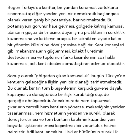
Bugün Türkiye’de kentler, bir yandan kurumsal zorluklarla
sınanmakta; diğer yandan yeni bir demokratik başlangıca
olanak veren geniş bir potansiyel barındırmaktadır. Bu
potansiyelin görünür hâle gelmesi, gölgede kalmış kamusal
alanların güçlendirilmesine, dayanışma pratiklerinin süreklilik
kazanmasına ve katılımın araçsal bir teknikten ziyade kalıcı
bir yönetim kültürüne dönüşmesine bağlıdır. Kent konseyleri
gibi mekanizmaların güçlenmesi, kolektif üretimin
desteklenmesi ve toplumun farklı kesimlerinin söz hakkı
kazanması, adil kent idealini somutlaştıran adımlar olacaktır.
Sonuç olarak "gölgeden çıkan kamusallık", bugün Türkiye'de
kentlerin geleceğine ilişkin yeni bir olanağı tarif etmektedir.
Bu olanak, kentin tüm bileşenlerinin karşılıklı güvene dayalı,
kapsayıcı ve dönüştürücü bir ilişki kurabildiği ölçüde
gerçeğe dönüşecektir. Ancak burada hem toplumsal
çıkarların temsili hem kentlerin yönetsel mekaniğinin yeniden
tasarlanması, hem hizmetlerin yeniden ve sürekli olarak
dönüştürülmesi ve tüm bunların katılımın kazandıüı yeni
boyutla ilişkilendirilmesi kaçınılmaz bir zorunluluk haline
gelmiştir. Adil kent, ancak bu ilişkiler bütününün süreklilik