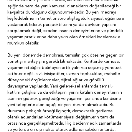
eşiğinde hem de yeni kamusal olanakların doğabileceği bir
kavşakta durduğunu düşündürmektedir. Bu yeni mecrayı
keşfedebilmenin temel unsuru alışılageldik siyasal eğilimlere
yaslanarak liderlik perspektiflerini ya da devletin yapısını
sorgulamak değil, sıradan insanın deneyimlerine ve gündelik
yaşamın pratiklerine daha yakın olan örnekleri incelemekle
mümkün olabilir.
Bu yeni dönemde demokrasi, temsilin çok ötesine geçen bir
yönetişim anlayışını gerekli kılmaktadır. Kentlerde kamusal
yaşamın niteliğini belirleyen artık yalnızca seçilmiş yönetsel
aktörler değil; sivil inisiyatifler, uzman toplulukları, mahalle
düzeyindeki örgütlenmeler, dijital ağlar ve gönüllü
dayanışma yapılarıdır. Yani geleneksel anlamda temsil-
katılım çelişkisi ya da etkileşimi yerini katılım deneyimlerinin
alanının giderek genişlediği ve yaşamın içerisinde kendisine
yeni taleplerle alan açtığı bir yeni durum almaktadır. Bu
durumun pek çok örneği ilginçtir, demokratik gerileme
olarak adlandırılan kötümser siyasi değişimlerin tam da
ortasında gerçekleşmektedir. Hiç beklenmedik zamanlarda
ve yerlerde en dip nokta olarak adlandırılabilen anlarda,