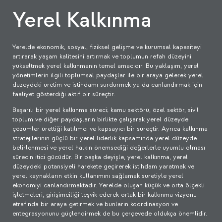
Yerel Kalkınma
Yerelde ekonomik, sosyal, fiziksel gelişme ve kurumsal kapasiteyi
artırarak yaşam kalitesini artırmak ve toplumun refah düzeyini
yükseltmek yerel kalkınmanın temel amacıdır. Bu yaklaşım, yerel
yönetimlerin ilgili toplumsal paydaşlar ile bir araya gelerek yerel
düzeydeki üretim ve istihdamı sürdürmek ya da canlandırmak için
faaliyet gösterdiği aktif bir süreçtir.
Başarılı bir yerel kalkınma süreci; kamu sektörü, özel sektör, sivil
toplum ve diğer paydaşların birlikte çalışarak yerel düzeyde
çözümler ürettiği katılımcı ve kapsayıcı bir süreçtir. Ayrıca kalkınma
stratejilerinin güçlü bir yerel liderlik kapsamında yerel düzeyde
belirlenmesi ve yerel halkın önemsediği değerlerle uyumlu olması
sürecin itici gücüdür. Bir başka deyişle, yerel kalkınma, yerel
düzeydeki potansiyeli harekete geçirerek istihdam yaratmak ve
yerel kaynakların etkin kullanımını sağlamak suretiyle yerel
ekonomiyi canlandırmaktadır. Yerelde oluşan küçük ve orta ölçekli
işletmeleri, girişimciliği teşvik ederek ortak bir kalkınma vizyonu
etrafında bir araya getirmek ve bunların koordinasyon ve
entegrasyonunu güçlendirmek de bu çerçevede oldukça önemlidir.