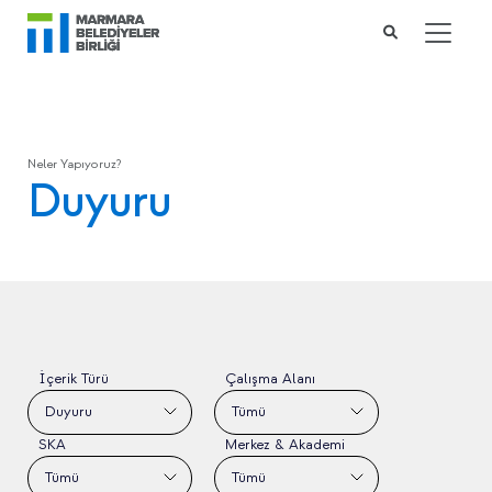
Neler Yapıyoruz?
Duyuru
İçerik Türü
Çalışma Alanı
Duyuru
Tümü
SKA
Merkez & Akademi
Tümü
Tümü