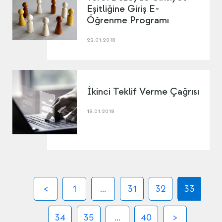
Eşitliğine Giriş E-
Öğrenme Programı
22.01.2018
İkinci Teklif Verme Çağrısı
18.01.2018
1
...
31
32
33
34
35
...
40