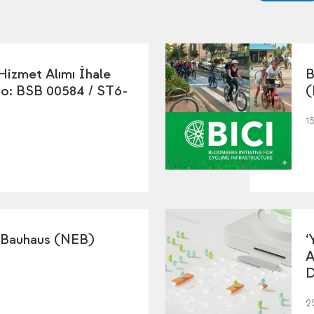
 Hizmet Alımı İhale
B
No: BSB 00584 / ST6-
(
1
 Bauhaus (NEB)
‘
A
D
2