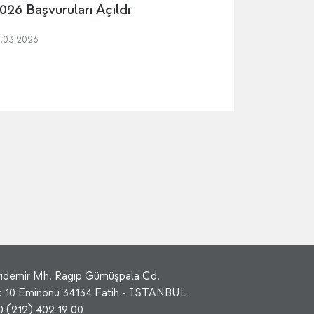
026 Başvuruları Açıldı
8.03.2026
rıdemir Mh. Ragıp Gümüşpala Cd.
: 10 Eminönü 34134 Fatih - İSTANBUL
0 (212) 402 19 00