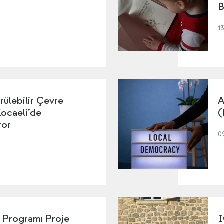
B
1
ülebilir Çevre
A
ocaeli’de
(
yor
0
 Programı Proje
I