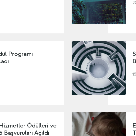
2
dül Programı
S
ladı
B
1
Hizmetler Ödülleri ve
E
 Başvuruları Açıldı
T