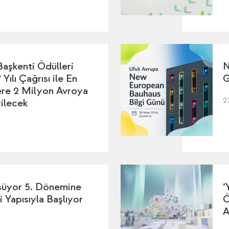
Başkenti Ödülleri
N
Yılı Çağrısı ile En
G
lere 2 Milyon Avroya
2
ilecek
şüyor 5. Dönemine
‘
i Yapısıyla Başlıyor
Ö
A