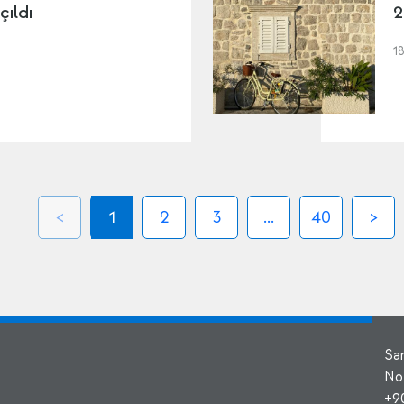
çıldı
2
1
1
2
3
...
40
Sa
No
+9