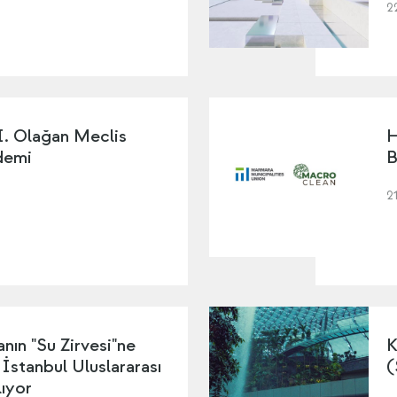
2
I. Olağan Meclis
H
demi
B
2
nın "Su Zirvesi"ne
K
 İstanbul Uluslararası
(
ıyor