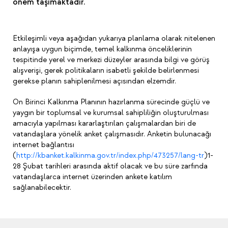
önem taşımaktadır.
Etkileşimli veya aşağıdan yukarıya planlama olarak nitelenen
anlayışa uygun biçimde, temel kalkınma önceliklerinin
tespitinde yerel ve merkezi düzeyler arasında bilgi ve görüş
alışverişi, gerek politikaların isabetli şekilde belirlenmesi
gerekse planın sahiplenilmesi açısından elzemdir.
On Birinci Kalkınma Planının hazırlanma sürecinde güçlü ve
yaygın bir toplumsal ve kurumsal sahipliliğin oluşturulması
amacıyla yapılması kararlaştırılan çalışmalardan biri de
vatandaşlara yönelik anket çalışmasıdır. Anketin bulunacağı
internet bağlantısı
(
http://kbanket.kalkinma.gov.tr/index.php/473257/lang-tr
)1-
28 Şubat tarihleri arasında aktif olacak ve bu süre zarfında
vatandaşlarca internet üzerinden ankete katılım
sağlanabilecektir.