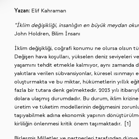
Yazan:
Elif Kahraman
“İklim değişikliği, insanlığın en büyük meydan okum
John Holdren, Bilim İnsanı
İklim değişikliği, coğrafi konumu ne olursa olsun tüm
Değişen hava koşulları, yükselen deniz seviyeleri ve 
yaşamını tehdit etmekle kalmıyor, aynı zamanda dü
yakıtlara verilen sübvansiyonlar, küresel ısınmayı 
oluşturmakta ve bu miktar, hükümetlerin yıllık eği
fazla bir tutara denk gelmektedir. 2023 yılı itibarıyl
dolara ulaşmış durumdadır. Bu durum, iklim krizine 
üretim ve tüketim modellerinin değişmesini zorunl
taşıyabilmek adına ekonomik yapının dönüştürülmes
kirliliğin önlenmesi kritik önem taşımaktadır. [1]
Birleşmiş Milletler ve partnerleri tarafından düny