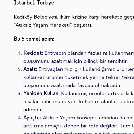
İstanbul, Türkiye
Kadıköy Belediyesi, iklim krizine karşı harekete 
“Atıksız Yaşam Hareketi” başlattı.
Bu 5 temel adım;
Reddet:
İhtiyacın olandan fazlasını kullanma
oluşumunu azaltmak için bilinçli bir tercihtir.
Azalt:
İhtiyaçlarımız için kullandığımız ürünler
kullan-at ürünler tüketmek yerine tekrar tekr
oluşumunu azaltmada faydalı olmaktadır.
Yeniden Kullan:
Kullanılmış ürünler artık eski
olsalar dahi onlara yeni kullanım alanları bul
adımdır.
Ayrıştır:
Atıksız Yaşam konsepti, adından da an
arttırma amaçlı izlenen bir rota değildir. Tam
de elimizde olan malzemeler için tek çaremiz 