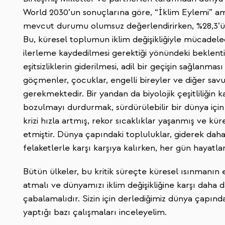
World 2030’un sonuçlarına göre, “İklim Eylemi” ama
mevcut durumu olumsuz değerlendirirken, %28,3’ü p
Bu, küresel toplumun iklim değişikliğiyle mücadeled
ilerleme kaydedilmesi gerektiği yönündeki beklentil
eşitsizliklerin giderilmesi, adil bir geçişin sağlanması
göçmenler, çocuklar, engelli bireyler ve diğer sa
gerekmektedir. Bir yandan da biyolojik çeşitliliğin
bozulmayı durdurmak, sürdürülebilir bir dünya için o
krizi hızla artmış, rekor sıcaklıklar yaşanmış ve k
etmiştir. Dünya çapındaki topluluklar, giderek daha 
felaketlerle karşı karşıya kalırken, her gün hayatl
Bütün ülkeler, bu kritik süreçte küresel ısınmanın e
atmalı ve dünyamızı iklim değişikliğine karşı daha d
çabalamalıdır. Sizin için derlediğimiz dünya çapın
yaptığı bazı çalışmaları inceleyelim.