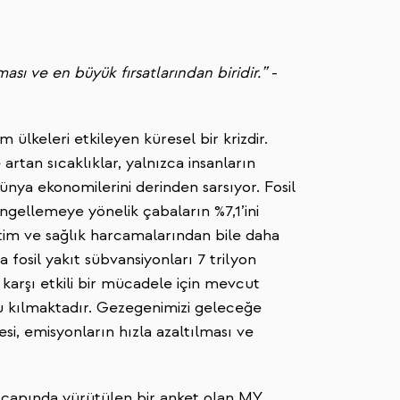
ası ve en büyük fırsatlarından biridir.”
-
 ülkeleri etkileyen küresel bir krizdir.
artan sıcaklıklar, yalnızca insanların
nya ekonomilerini derinden sarsıyor. Fosil
engellemeye yönelik çabaların %7,1’ini
tim ve sağlık harcamalarından bile daha
a fosil yakıt sübvansiyonları 7 trilyon
karşı etkili bir mücadele için mevcut
u kılmaktadır. Gezegenimizi geleceğe
i, emisyonların hızla azaltılması ve
a çapında yürütülen bir anket olan MY