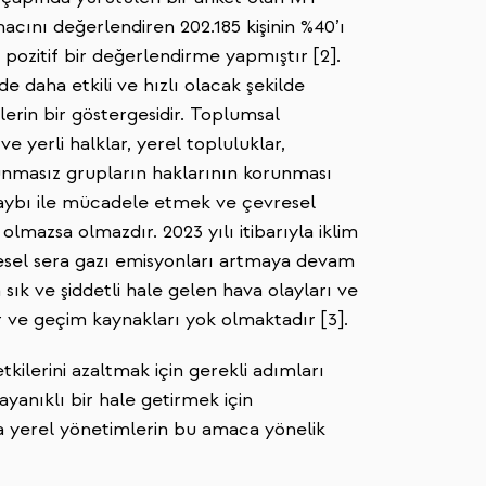
cını değerlendiren 202.185 kişinin %40’ı
ozitif bir değerlendirme yapmıştır [2].
e daha etkili ve hızlı olacak şekilde
erin bir göstergesidir. Toplumsal
 ve yerli halklar, yerel topluluklar,
vunmasız grupların haklarının korunması
 kaybı ile mücadele etmek ve çevresel
lmazsa olmazdır. 2023 yılı itibarıyla iklim
üresel sera gazı emisyonları artmaya devam
sık ve şiddetli hale gelen hava olayları ve
ar ve geçim kaynakları yok olmaktadır [3].
tkilerini azaltmak için gerekli adımları
ayanıklı bir hale getirmek için
da yerel yönetimlerin bu amaca yönelik