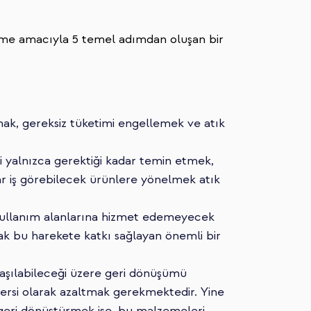
geçme amacıyla 5 temel adımdan oluşan bir
mak, gereksiz tüketimi engellemek ve atık
i yalnızca gerektiği kadar temin etmek,
ar iş görebilecek ürünlere yönelmek atık
 kullanım alanlarına hizmet edemeyecek
mak bu harekete katkı sağlayan önemli bir
laşılabileceği üzere geri dönüşümü
 tersi olarak azaltmak gerekmektedir. Yine
geri dönüştürmek ise, bu malzemeleri