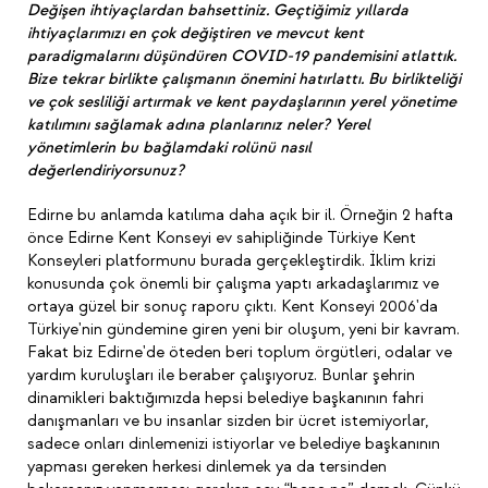
Değişen ihtiyaçlardan bahsettiniz. Geçtiğimiz yıllarda
ihtiyaçlarımızı en çok değiştiren ve mevcut kent
paradigmalarını düşündüren COVID-19 pandemisini atlattık.
Bize tekrar birlikte çalışmanın önemini hatırlattı. Bu birlikteliği
ve çok sesliliği artırmak ve kent paydaşlarının yerel yönetime
katılımını sağlamak adına planlarınız neler? Yerel
yönetimlerin bu bağlamdaki rolünü nasıl
değerlendiriyorsunuz?
Edirne bu anlamda katılıma daha açık bir il. Örneğin 2 hafta
önce Edirne Kent Konseyi ev sahipliğinde Türkiye Kent
Konseyleri platformunu burada gerçekleştirdik. İklim krizi
konusunda çok önemli bir çalışma yaptı arkadaşlarımız ve
ortaya güzel bir sonuç raporu çıktı. Kent Konseyi 2006'da
Türkiye'nin gündemine giren yeni bir oluşum, yeni bir kavram.
Fakat biz Edirne'de öteden beri toplum örgütleri, odalar ve
yardım kuruluşları ile beraber çalışıyoruz. Bunlar şehrin
dinamikleri baktığımızda hepsi belediye başkanının fahri
danışmanları ve bu insanlar sizden bir ücret istemiyorlar,
sadece onları dinlemenizi istiyorlar ve belediye başkanının
yapması gereken herkesi dinlemek ya da tersinden