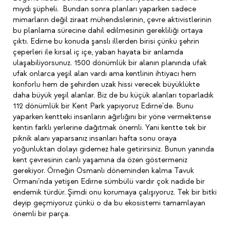
mıydı şüpheli. Bundan sonra planları yaparken sadece
mimarların değil ziraat mühendislerinin, çevre aktivistlerinin
bu planlama sürecine dahil edilmesinin gerekliliği ortaya
çıktı. Edirne bu konuda şanslı illerden birisi çünkü şehrin
çeperleri ile kırsal iç içe, yaban hayata bir anlamda
ulaşabiliyorsunuz. 1500 dönümlük bir alanın planında ufak
ufak onlarca yeşil alan vardı ama kentlinin ihtiyacı hem
konforlu hem de şehirden uzak hissi verecek büyüklükte
daha büyük yeşil alanlar. Biz de bu küçük alanları toparladık
112 dönümlük bir Kent Park yapıyoruz Edirne'de. Bunu
yaparken kentteki insanların ağırlığını bir yöne vermektense
kentin farklı yerlerine dağıtmak önemli. Yani kentte tek bir
piknik alanı yaparsanız insanları hafta sonu oraya
yoğunluktan dolayı gidemez hale getirirsiniz. Bunun yanında
kent çevresinin canlı yaşamına da özen göstermeniz
gerekiyor. Örneğin Osmanlı döneminden kalma Tavuk
Ormanı’nda yetişen Edirne sümbülü vardır çok nadide bir
endemik türdür. Şimdi onu korumaya çalışıyoruz. Tek bir bitki
deyip geçmiyoruz çünkü o da bu ekosistemi tamamlayan
önemli bir parça.