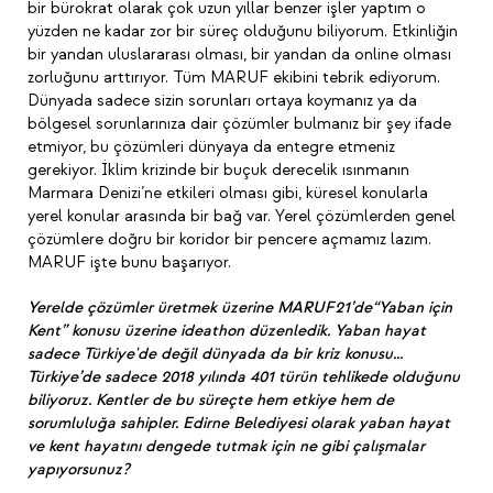
bir bürokrat olarak çok uzun yıllar benzer işler yaptım o
yüzden ne kadar zor bir süreç olduğunu biliyorum. Etkinliğin
bir yandan uluslararası olması, bir yandan da online olması
zorluğunu arttırıyor. Tüm MARUF ekibini tebrik ediyorum.
Dünyada sadece sizin sorunları ortaya koymanız ya da
bölgesel sorunlarınıza dair çözümler bulmanız bir şey ifade
etmiyor, bu çözümleri dünyaya da entegre etmeniz
gerekiyor. İklim krizinde bir buçuk derecelik ısınmanın
Marmara Denizi’ne etkileri olması gibi, küresel konularla
yerel konular arasında bir bağ var. Yerel çözümlerden genel
çözümlere doğru bir koridor bir pencere açmamız lazım.
MARUF işte bunu başarıyor.
Yerelde çözümler üretmek üzerine MARUF21’de“Yaban için
Kent” konusu üzerine ideathon düzenledik. Yaban hayat
sadece Türkiye'de değil dünyada da bir kriz konusu...
Türkiye’de sadece 2018 yılında 401 türün tehlikede olduğunu
biliyoruz. Kentler de bu süreçte hem etkiye hem de
sorumluluğa sahipler. Edirne Belediyesi olarak yaban hayat
ve kent hayatını dengede tutmak için ne gibi çalışmalar
yapıyorsunuz?