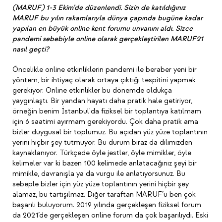
(MARUF) 1-3 Ekim’de düzenlendi. Sizin de katıldığınız
MARUF bu yılın rakamlarıyla dünya çapında bugüne kadar
yapılan en büyük online kent forumu unvanını aldı. Sizce
pandemi sebebiyle online olarak gerçekleştirilen MARUF21
nasıl geçti?
Öncelikle online etkinliklerin pandemi ile beraber yeni bir
yöntem, bir ihtiyaç olarak ortaya çıktığı tespitini yapmak
gerekiyor. Online etkinlikler bu dönemde oldukça
yaygınlaştı. Bir yandan hayatı daha pratik hale getiriyor,
örneğin benim İstanbul'da fiziksel bir toplantıya katılmam
için 6 saatimi ayırmam gerekiyordu. Çok daha pratik ama
bizler duygusal bir toplumuz. Bu açıdan yüz yüze toplantının
yerini hiçbir şey tutmuyor. Bu durum biraz da dilimizden
kaynaklanıyor. Türkçede öyle jestler, öyle mimikler, öyle
kelimeler var ki bazen 100 kelimede anlatacağınız şeyi bir
mimikle, davranışla ya da vurgu ile anlatıyorsunuz. Bu
sebeple bizler için yüz yüze toplantının yerini hiçbir şey
alamaz, bu tartışılmaz. Diğer taraftan MARUF’u ben çok
başarılı buluyorum. 2019 yılında gerçekleşen fiziksel forum
da 2021’de gerçekleşen online forum da çok başarılıydı. Eski