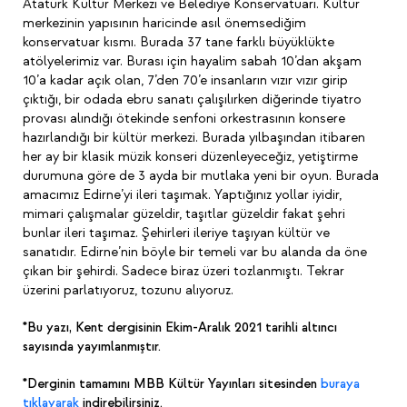
Atatürk Kültür Merkezi ve Belediye Konservatuarı. Kültür
merkezinin yapısının haricinde asıl önemsediğim
konservatuar kısmı. Burada 37 tane farklı büyüklükte
atölyelerimiz var. Burası için hayalim sabah 10’dan akşam
10’a kadar açık olan, 7’den 70’e insanların vızır vızır girip
çıktığı, bir odada ebru sanatı çalışılırken diğerinde tiyatro
provası alındığı ötekinde senfoni orkestrasının konsere
hazırlandığı bir kültür merkezi. Burada yılbaşından itibaren
her ay bir klasik müzik konseri düzenleyeceğiz, yetiştirme
durumuna göre de 3 ayda bir mutlaka yeni bir oyun. Burada
amacımız Edirne’yi ileri taşımak. Yaptığınız yollar iyidir,
mimari çalışmalar güzeldir, taşıtlar güzeldir fakat şehri
bunlar ileri taşımaz. Şehirleri ileriye taşıyan kültür ve
sanatıdır. Edirne’nin böyle bir temeli var bu alanda da öne
çıkan bir şehirdi. Sadece biraz üzeri tozlanmıştı. Tekrar
üzerini parlatıyoruz, tozunu alıyoruz.
*Bu yazı, Kent dergisinin Ekim-Aralık 2021 tarihli altıncı
sayısında yayımlanmıştır.
*Derginin tamamını MBB Kültür Yayınları sitesinden
buraya
tıklayarak
indirebilirsiniz.