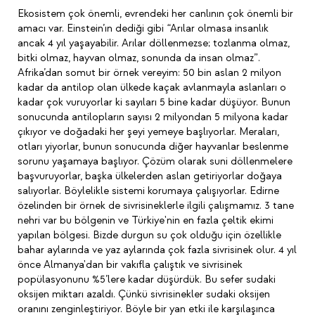
Ekosistem çok önemli, evrendeki her canlının çok önemli bir
amacı var. Einstein’ın dediği gibi “Arılar olmasa insanlık
ancak 4 yıl yaşayabilir. Arılar döllenmezse; tozlanma olmaz,
bitki olmaz, hayvan olmaz, sonunda da insan olmaz”.
Afrika’dan somut bir örnek vereyim: 50 bin aslan 2 milyon
kadar da antilop olan ülkede kaçak avlanmayla aslanları o
kadar çok vuruyorlar ki sayıları 5 bine kadar düşüyor. Bunun
sonucunda antilopların sayısı 2 milyondan 5 milyona kadar
çıkıyor ve doğadaki her şeyi yemeye başlıyorlar. Meraları,
otları yiyorlar, bunun sonucunda diğer hayvanlar beslenme
sorunu yaşamaya başlıyor. Çözüm olarak suni döllenmelere
başvuruyorlar, başka ülkelerden aslan getiriyorlar doğaya
salıyorlar. Böylelikle sistemi korumaya çalışıyorlar. Edirne
özelinden bir örnek de sivrisineklerle ilgili çalışmamız. 3 tane
nehri var bu bölgenin ve Türkiye'nin en fazla çeltik ekimi
yapılan bölgesi. Bizde durgun su çok olduğu için özellikle
bahar aylarında ve yaz aylarında çok fazla sivrisinek olur. 4 yıl
önce Almanya'dan bir vakıfla çalıştık ve sivrisinek
popülasyonunu %5’lere kadar düşürdük. Bu sefer sudaki
oksijen miktarı azaldı. Çünkü sivrisinekler sudaki oksijen
oranını zenginleştiriyor. Böyle bir yan etki ile karşılaşınca