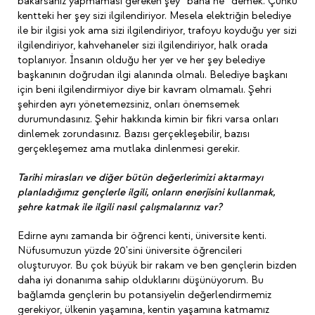
bakarsanız yapmaması gereken şey “bana ne” demek. Çünkü
kentteki her şey sizi ilgilendiriyor. Mesela elektriğin belediye
ile bir ilgisi yok ama sizi ilgilendiriyor, trafoyu koyduğu yer sizi
ilgilendiriyor, kahvehaneler sizi ilgilendiriyor, halk orada
toplanıyor. İnsanın olduğu her yer ve her şey belediye
başkanının doğrudan ilgi alanında olmalı. Belediye başkanı
için beni ilgilendirmiyor diye bir kavram olmamalı. Şehri
şehirden ayrı yönetemezsiniz, onları önemsemek
durumundasınız. Şehir hakkında kimin bir fikri varsa onları
dinlemek zorundasınız. Bazısı gerçekleşebilir, bazısı
gerçekleşemez ama mutlaka dinlenmesi gerekir.
Tarihi mirasları ve diğer bütün değerlerimizi aktarmayı
planladığımız gençlerle ilgili, onların enerjisini kullanmak,
şehre katmak ile ilgili nasıl çalışmalarınız var?
Edirne aynı zamanda bir öğrenci kenti, üniversite kenti.
Nüfusumuzun yüzde 20'sini üniversite öğrencileri
oluşturuyor. Bu çok büyük bir rakam ve ben gençlerin bizden
daha iyi donanıma sahip olduklarını düşünüyorum. Bu
bağlamda gençlerin bu potansiyelin değerlendirmemiz
gerekiyor, ülkenin yaşamına, kentin yaşamına katmamız