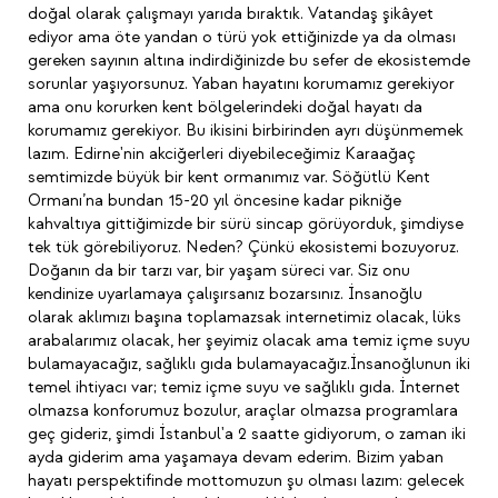
doğal olarak çalışmayı yarıda bıraktık. Vatandaş şikâyet
ediyor ama öte yandan o türü yok ettiğinizde ya da olması
gereken sayının altına indirdiğinizde bu sefer de ekosistemde
sorunlar yaşıyorsunuz. Yaban hayatını korumamız gerekiyor
ama onu korurken kent bölgelerindeki doğal hayatı da
korumamız gerekiyor. Bu ikisini birbirinden ayrı düşünmemek
lazım. Edirne'nin akciğerleri diyebileceğimiz Karaağaç
semtimizde büyük bir kent ormanımız var. Söğütlü Kent
Ormanı’na bundan 15-20 yıl öncesine kadar pikniğe
kahvaltıya gittiğimizde bir sürü sincap görüyorduk, şimdiyse
tek tük görebiliyoruz. Neden? Çünkü ekosistemi bozuyoruz.
Doğanın da bir tarzı var, bir yaşam süreci var. Siz onu
kendinize uyarlamaya çalışırsanız bozarsınız. İnsanoğlu
olarak aklımızı başına toplamazsak internetimiz olacak, lüks
arabalarımız olacak, her şeyimiz olacak ama temiz içme suyu
bulamayacağız, sağlıklı gıda bulamayacağız.İnsanoğlunun iki
temel ihtiyacı var; temiz içme suyu ve sağlıklı gıda. İnternet
olmazsa konforumuz bozulur, araçlar olmazsa programlara
geç gideriz, şimdi İstanbul'a 2 saatte gidiyorum, o zaman iki
ayda giderim ama yaşamaya devam ederim. Bizim yaban
hayatı perspektifinde mottomuzun şu olması lazım: gelecek