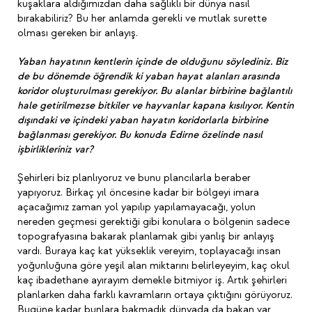
kuşaklara aldığımızdan daha sağlıklı bir dünya nasıl
bırakabiliriz? Bu her anlamda gerekli ve mutlak surette
olması gereken bir anlayış.
Yaban hayatının kentlerin içinde de olduğunu söylediniz. Biz
de bu dönemde öğrendik ki yaban hayat alanları arasında
koridor oluşturulması gerekiyor. Bu alanlar birbirine bağlantılı
hale getirilmezse bitkiler ve hayvanlar kapana kısılıyor. Kentin
dışındaki ve içindeki yaban hayatın koridorlarla birbirine
bağlanması gerekiyor. Bu konuda Edirne özelinde nasıl
işbirlikleriniz var?
Şehirleri biz planlıyoruz ve bunu plancılarla beraber
yapıyoruz. Birkaç yıl öncesine kadar bir bölgeyi imara
açacağımız zaman yol yapılıp yapılamayacağı, yolun
nereden geçmesi gerektiği gibi konulara o bölgenin sadece
topografyasına bakarak planlamak gibi yanlış bir anlayış
vardı. Buraya kaç kat yükseklik vereyim, toplayacağı insan
yoğunluğuna göre yeşil alan miktarını belirleyeyim, kaç okul
kaç ibadethane ayırayım demekle bitmiyor iş. Artık şehirleri
planlarken daha farklı kavramların ortaya çıktığını görüyoruz.
Bugüne kadar bunlara bakmadık dünyada da bakan var