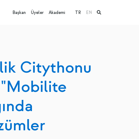
Başkan
Üyeler
Akademi
TR
EN
lik Citythonu
 "Mobilite
ğında
özümler