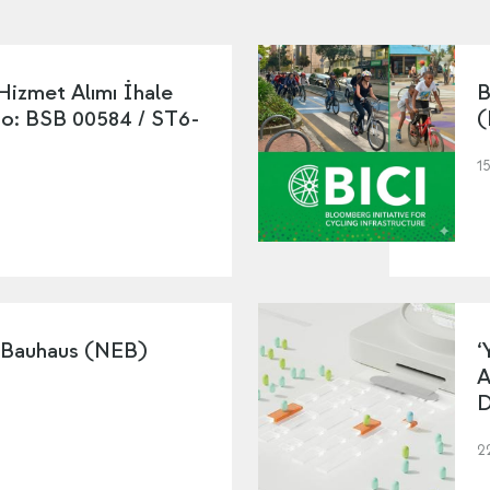
 Hizmet Alımı İhale
B
No: BSB 00584 / ST6-
(
1
 Bauhaus (NEB)
‘
A
D
2