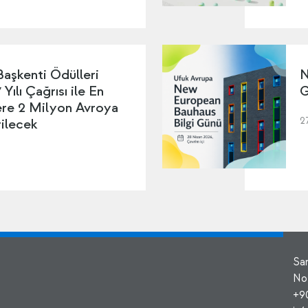
Başkenti Ödülleri
N
Yılı Çağrısı ile En
G
lere 2 Milyon Avroya
2
ilecek
Sa
No
+9