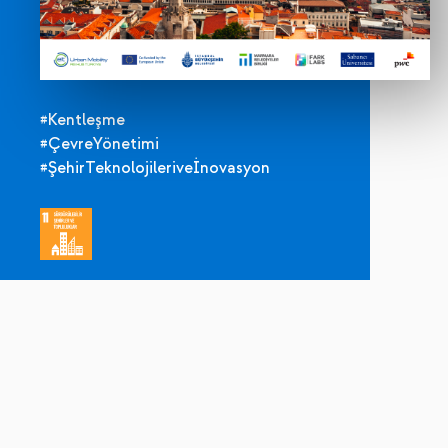
#Kentleşme
#ÇevreYönetimi
#ŞehirTeknolojileriveİnovasyon