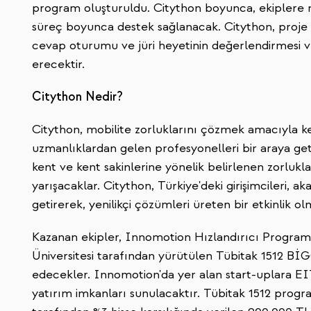
program oluşturuldu. Citython boyunca, ekiplere 
süreç boyunca destek sağlanacak. Citython, proje e
cevap oturumu ve jüri heyetinin değerlendirmesi v
erecektir.
Citython Nedir?
Citython, mobilite zorluklarını çözmek amacıyla ken
uzmanlıklardan gelen profesyonelleri bir araya getire
kent ve kent sakinlerine yönelik belirlenen zorlukl
yarışacaklar. Citython, Türkiye'deki girişimcileri, a
getirerek, yenilikçi çözümleri üreten bir etkinlik 
Kazanan ekipler, Innomotion Hızlandırıcı Program
Üniversitesi tarafından yürütülen Tübitak 1512 Bİ
edecekler. Innomotion'da yer alan start-uplara EI
yatırım imkanları sunulacaktır. Tübitak 1512 prog