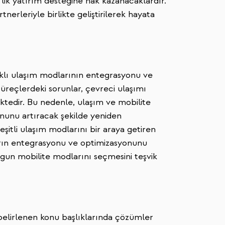
'lik yatırım desteğine hak kazanacaklardır.
erleriyle birlikte geliştirilerek hayata
 farklı ulaşım modlarının entegrasyonu ve
 süreçlerdeki sorunlar, çevreci ulaşımı
ktedir. Bu nedenle, ulaşım ve mobilite
onunu artıracak şekilde yeniden
eşitli ulaşım modlarını bir araya getiren
ların entegrasyonu ve optimizasyonunu
ygun mobilite modlarını seçmesini teşvik
 belirlenen konu başlıklarında çözümler