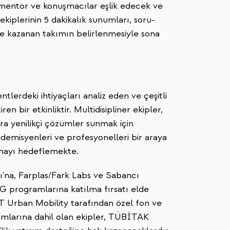
mentor ve konuşmacılar eşlik edecek ve
kiplerinin 5 dakikalık sunumları, soru-
e kazanan takımın belirlenmesiyle sona
tlerdeki ihtiyaçları analiz eden ve çeşitli
n bir etkinliktir. Multidisipliner ekipler,
ara yenilikçi çözümler sunmak için
kademisyenleri ve profesyonelleri bir araya
olmayı hedeflemekte.
ı'na, Farplas/Fark Labs ve Sabancı
GG programlarına katılma fırsatı elde
T Urban Mobility tarafından özel fon ve
ramlarına dahil olan ekipler, TÜBİTAK