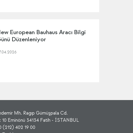
ew European Bauhaus Aracı Bilgi
ünü Düzenleniyor
7.04.2026
rıdemir Mh. Ragıp Gümüşpala Cd.
: 10 Eminönü 34134 Fatih - İSTANBUL
0 (212) 402 19 00