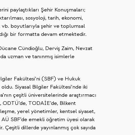
rini paylaştıkları Şehir Konuşmaları;
arılması, sosyoloji, tarih, ekonomi,
k vb. boyutlarıyla şehir ve toplumsal
ığı bir formatta devam etmektedir.
Dücane Cündioğlu, Derviş Zaim, Nevzat
nda uzman ve tanınmış isimlerle
ilgiler Fakültesi’ni (SBF) ve Hukuk
oldu. Siyasal Bilgiler Fakültesi’nde iki
ın çeşitli üniversitelerinde araştırmacı
e, ODTÜ’de, TODAİE’de, Bilkent
leşme, yerel yönetimler, kentsel siyaset,
en AÜ SBF’de emekli öğretim üyesi olarak
. Çeşitli dillerde yayınlanmış çok sayıda