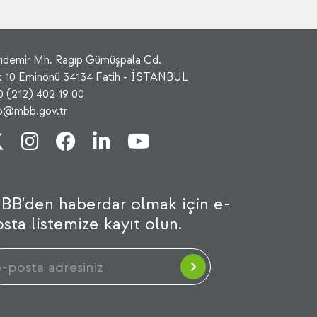
rıdemir Mh. Ragıp Gümüşpala Cd.
: 10 Eminönü 34134 Fatih - İSTANBUL
0 (212) 402 19 00
fo@mbb.gov.tr
BB'den haberdar olmak için e-
sta listemize kayıt olun.