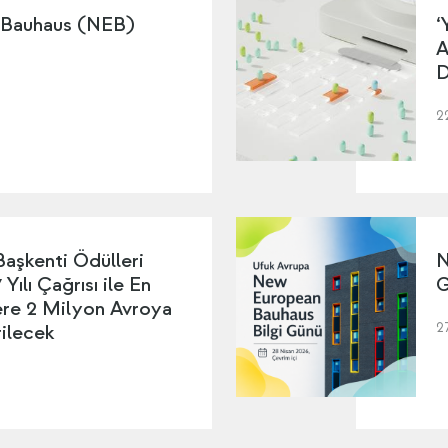
 Bauhaus (NEB)
‘
A
D
2
Başkenti Ödülleri
N
Yılı Çağrısı ile En
G
lere 2 Milyon Avroya
2
ilecek