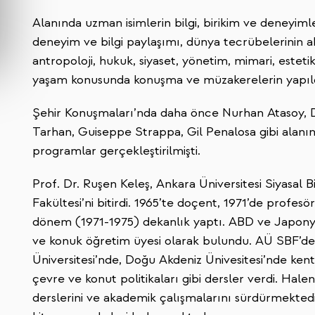
Alanında uzman isimlerin bilgi, birikim ve deneyimle
deneyim ve bilgi paylaşımı, dünya tecrübelerinin akt
antropoloji, hukuk, siyaset, yönetim, mimari, esteti
yaşam konusunda konuşma ve müzakerelerin yapıld
Şehir Konuşmaları’nda daha önce Nurhan Atasoy, 
Tarhan, Guiseppe Strappa, Gil Penalosa gibi alanı
programlar gerçekleştirilmişti.
Prof. Dr. Ruşen Keleş, Ankara Üniversitesi Siyasal B
Fakültesi’ni bitirdi. 1965’te doçent, 1971’de profesör 
dönem (1971-1975) dekanlık yaptı. ABD ve Japonya’n
ve konuk öğretim üyesi olarak bulundu. AÜ SBF’d
Üniversitesi’nde, Doğu Akdeniz Ünivesitesi’nde kent
çevre ve konut politikaları gibi dersler verdi. Hal
derslerini ve akademik çalışmalarını sürdürmektedir