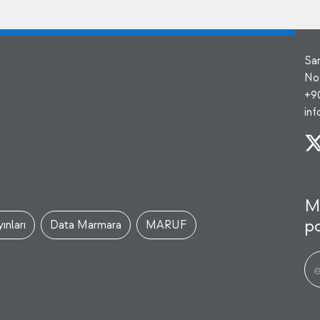
Sa
No
+9
in
M
po
ınları
Data Marmara
MARUF