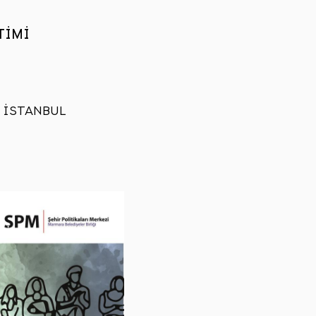
ETİMİ
 / İSTANBUL