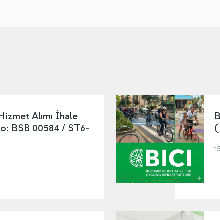
 Hizmet Alımı İhale
B
No: BSB 00584 / ST6-
(
1