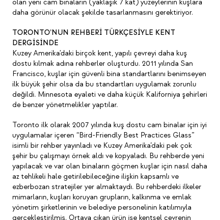
olan yeni cam binaların (yaklaşık 7 kat) yüzeylerinin kuşlara
daha görünür olacak şekilde tasarlanmasını gerektiriyor.
TORONTO’NUN REHBERİ TÜRKÇESİYLE KENT
DERGİSİNDE
Kuzey Amerika’daki birçok kent, yapılı çevreyi daha kuş
dostu kılmak adına rehberler oluşturdu. 2011 yılında San
Francisco, kuşlar için güvenli bina standartlarını benimseyen
ilk büyük şehir olsa da bu standartları uygulamak zorunlu
değildi. Minnesota eyaleti ve daha küçük Kaliforniya şehirleri
de benzer yönetmelikler yaptılar.
Toronto ilk olarak 2007 yılında kuş dostu cam binalar için iyi
uygulamalar içeren “Bird-Friendly Best Practices Glass”
isimli bir rehber yayınladı ve Kuzey Amerika’daki pek çok
şehir bu çalışmayı örnek aldı ve kopyaladı. Bu rehberde yeni
yapılacak ve var olan binaların göçmen kuşlar için nasıl daha
az tehlikeli hale getirilebileceğine ilişkin kapsamlı ve
ezberbozan stratejiler yer almaktaydı. Bu rehberdeki ilkeler
mimarların, kuşları koruyan grupların, kalkınma ve emlak
yönetim şirketlerinin ve belediye personelinin katılımıyla
gerçekleştirilmiş. Ortaya çıkan ürün ise kentsel çevrenin