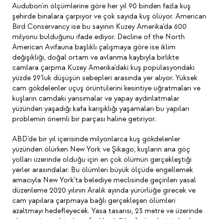
Audubon’ın ölçümlerine göre her yıl 90 binden fazla kuş
şehirde binalara çarpıyor ve çok sayıda kuş ölüyor. American
Bird Conservancy ise bu sayının Kuzey Amerika’da 600
milyonu bulduğunu ifade ediyor. Decline of the North
American Avifauna başlıklı çalışmaya göre ise iklim
değişikliği, doğal ortam ve avlanma kaybıyla birlikte
camlara çarpma Kuzey Amerika’daki kuş popülasyondaki
yüzde 29’luk düşüşün sebepleri arasında yer alıyor. Yüksek
cam gökdelenler uçuş örüntülerini kesintiye uğratmaları ve
kuşların camdaki yansımalar ve yapay aydınlatmalar
yüzünden yaşadığı kafa karışıklığı yaşamaları bu yapıları
problemin önemli bir parçası haline getiriyor.
ABD’de bir yıl içerisinde milyonlarca kuş gökdelenler
yüzünden ölürken New York ve Şikago, kuşların ana göç
yolları üzerinde olduğu için en çok ölümün gerçekleştiği
yerler arasındalar. Bu ölümleri büyük ölçüde engellemek
amacıyla New York’ta belediye meclisinde geçirilen yasal
düzenleme 2020 yılının Aralık ayında yürürlüğe girecek ve
cam yapılara çarpmaya bağlı gerçekleşen ölümleri
azaltmayı hedefleyecek. Yasa tasarısı, 23 metre ve üzerinde