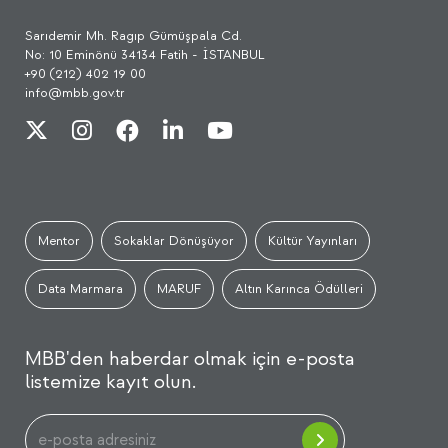
Sarıdemir Mh. Ragıp Gümüşpala Cd.
No: 10 Eminönü 34134 Fatih - İSTANBUL
+90 (212) 402 19 00
info@mbb.gov.tr
Mentor
Sokaklar Dönüşüyor
Kültür Yayınları
Data Marmara
MARUF
Altın Karınca Ödülleri
MBB'den haberdar olmak için e-posta
listemize kayıt olun.