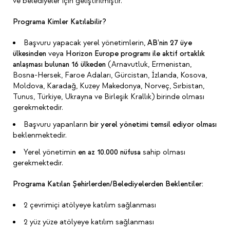
ve belediyeler için geliştirilmiştir.
Programa Kimler Katılabilir?
Başvuru yapacak yerel yönetimlerin,
AB’nin 27 üye
ülkesinden
veya
Horizon Europe programı ile aktif ortaklık
anlaşması bulunan 16 ülkeden
(Arnavutluk, Ermenistan,
Bosna-Hersek, Faroe Adaları, Gürcistan, İzlanda, Kosova,
Moldova, Karadağ, Kuzey Makedonya, Norveç, Sırbistan,
Tunus, Türkiye, Ukrayna ve Birleşik Krallık) birinde olması
gerekmektedir.
Başvuru yapanların
bir yerel yönetimi temsil ediyor olması
beklenmektedir.
Yerel yönetimin
en az 10.000 nüfusa
sahip olması
gerekmektedir.
Programa Katılan Şehirlerden/Belediyelerden Beklentiler:
2 çevrimiçi atölyeye katılım sağlanması
2 yüz yüze atölyeye katılım sağlanması