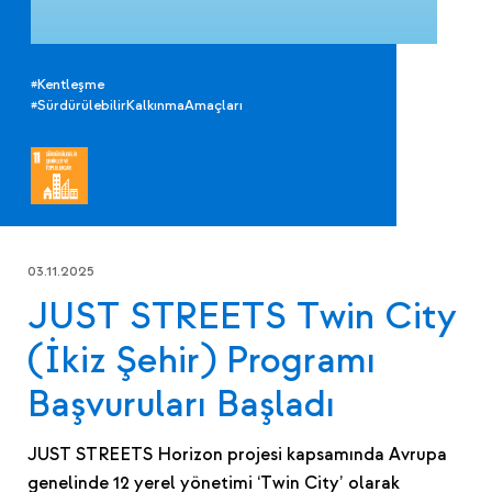
#Kentleşme
#SürdürülebilirKalkınmaAmaçları
03.11.2025
JUST STREETS Twin City
(İkiz Şehir) Programı
Başvuruları Başladı
JUST STREETS Horizon projesi kapsamında Avrupa
genelinde 12 yerel yönetimi ‘Twin City’ olarak