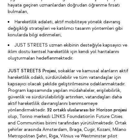
hayata geçiren uzmanlardan doğrudan öğrenme fırsatı
bulmaları,
Hareketlilik adaleti, aktif mobiliteye yönelik davranış
değişikliği stratejileri ve katılımcı tasarım yöntemleri gibi
konularda bilgi edinmeleri,
JUST STREETS uzman ekibinin desteğiyle kapsayıcı ve
iklim dostu kentsel hareketlilik için kendi yol haritalarını
oluşturmaları hedeflenmektedir.
JUST STREETS Projesi
, sokaklar ve kamusal alanların aktif
hareketlilik odaklı, sürdürülebilir ve tüm vatandaşlar için
kapsayıcı olacak şekilde geliştirilmesine odaklanmaktadır.
Program kapsamında yapılan müdahaleler, erişilebilirlik,
güvenlik ve sürdürülebilirliği artırırken, vatandaşları daha
aktif hareketlilik davranışlarını benimsemeye
yönlendirmektedir.
32 ortaklı uluslararası bir Horizon projesi
olup, Torino merkezli LINKS Foundation’ın Future Cities
and Communities birimi tarafından yürütülmektedir. Ortak
şehirler arasında Amsterdam, Braga, Cugir, Kozani, Milano
Metropoliten Şehri, Riga, Vilnius ve Westminster pilot