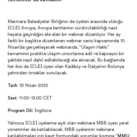
Marmara Belediyeler Birliğinin de üyeleri arasında olduğu
ICLEI Avrupa, Avrupa kentlerinin sürdürülebilirliği nasıl
hayata geçirdiğini ele alan bir webinar düzenliyor. Her ay
farklı bir başlıkta düzenlenen webinar serisi kapsamında 10
Nisan’da gerçekleşecek webinarda, “Ulaşım Hakkı”
kavramının pratikte ulaşım unsurlarına adil ve kapsayıcı bir
şekilde nasıl dahil edilebileceği ele alınacak. Bu bağlamda
her ikisi de ICLEI üyesi olan Kadıköy ve İtalya’nın Bolonya
şehrinden örnekler sunulacak.
Tarih:
10 Nisan 2025
Saat:
11.00-12.00 CET
Program Dili:
İngilizce
Yalnızca ICLEI üyelerine açık olan webinara MBB üyesi yerel
yönetimler de katılabilecek. MBB üyelerinin webinara
katılabilmeleri için kayıt formundaki yorumlar kısmına
“MMU