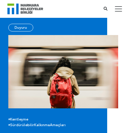
Duyuru
#Kentleşme
#SürdürülebilirKalkınmaAmaçları