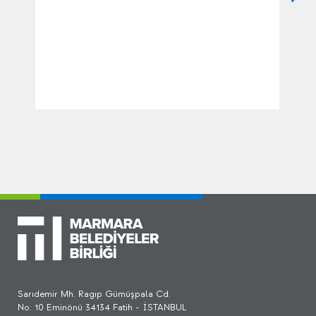
Sarıdemir Mh. Ragıp Gümüşpala Cd.
No: 10 Eminönü 34134 Fatih - İSTANBUL