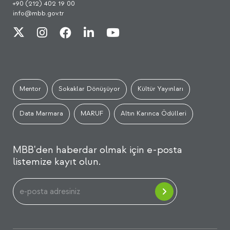
+90 (212) 402 19 00
info@mbb.gov.tr
Mentor
Sokaklar Dönüşüyor
Kültür Yayınları
Data Marmara
MARUF
Altın Karınca Ödülleri
MBB'den haberdar olmak için e-posta
listemize kayıt olun.