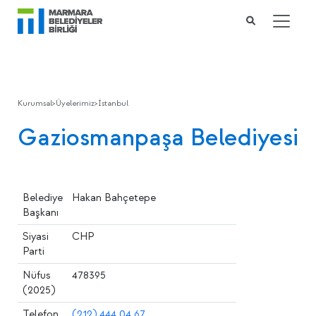
Kurumsal
>
Üyelerimiz
>
İstanbul
Gaziosmanpaşa Belediyesi
Belediye
Hakan Bahçetepe
Başkanı
Siyasi
CHP
Parti
Nüfus
478395
(2025)
Telefon
(212) 444 04 67