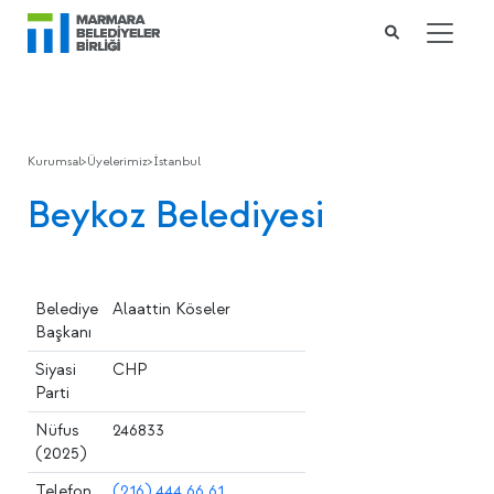
Kurumsal
>
Üyelerimiz
>
İstanbul
Beykoz Belediyesi
Belediye
Alaattin Köseler
Başkanı
Siyasi
CHP
Parti
Nüfus
246833
(2025)
Telefon
(216) 444 66 61