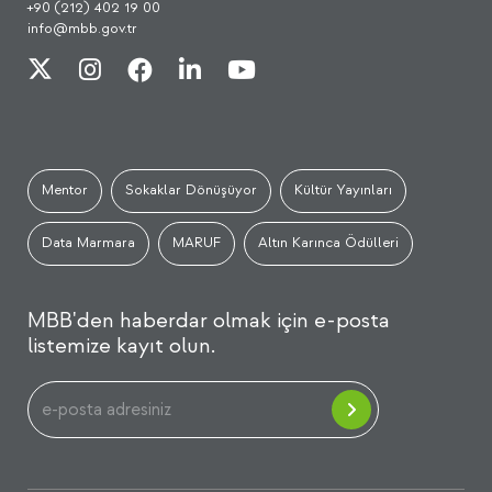
+90 (212) 402 19 00
info@mbb.gov.tr
Mentor
Sokaklar Dönüşüyor
Kültür Yayınları
Data Marmara
MARUF
Altın Karınca Ödülleri
MBB'den haberdar olmak için e-posta
listemize kayıt olun.