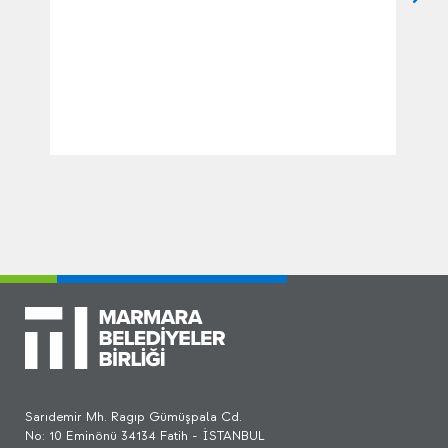
Sarıdemir Mh. Ragıp Gümüşpala Cd.
No: 10 Eminönü 34134 Fatih - İSTANBUL