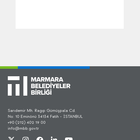
Sarıdemir Mh. Ragıp Gümüşpala Cd.
No: 10 Eminönü 34134 Fatih - İSTANBUL
+90 (212) 402 19 00
info@mbb.gov.tr