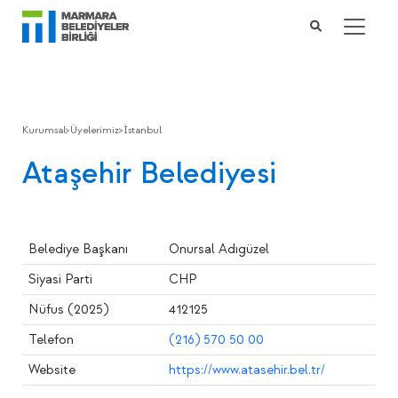
Kurumsal
>
Üyelerimiz
>
İstanbul
Ataşehir Belediyesi
Belediye Başkanı
Onursal Adıgüzel
Siyasi Parti
CHP
Nüfus (2025)
412125
Telefon
(216) 570 50 00
Website
https://www.atasehir.bel.tr/