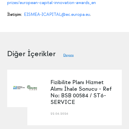
prizes/european-capital-innovation-awards_en
İletişim:
EISMEA-ICAPITAL@ec.europa.eu
.
Diğer İçerikler
Duyuru
Fizibilite Planı Hizmet
Alımı İhale Sonucu - Ref
No: BSB 00584 / ST6-
SERVICE
22.06.2026