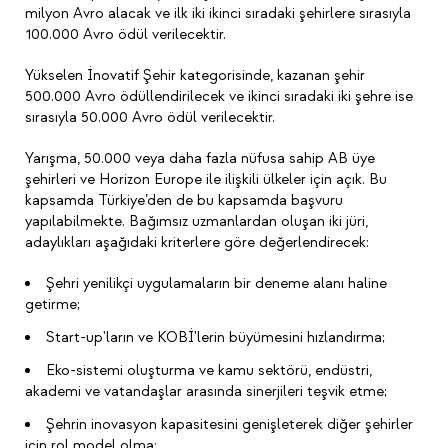
milyon Avro alacak ve ilk iki ikinci sıradaki şehirlere sırasıyla
100.000 Avro ödül verilecektir.
Yükselen İnovatif Şehir kategorisinde, kazanan şehir
500.000 Avro ödüllendirilecek ve ikinci sıradaki iki şehre ise
sırasıyla 50.000 Avro ödül verilecektir.
Yarışma, 50.000 veya daha fazla nüfusa sahip AB üye
şehirleri ve Horizon Europe ile ilişkili ülkeler için açık. Bu
kapsamda Türkiye’den de bu kapsamda başvuru
yapılabilmekte. Bağımsız uzmanlardan oluşan iki jüri,
adaylıkları aşağıdaki kriterlere göre değerlendirecek:
Şehri yenilikçi uygulamaların bir deneme alanı haline
getirme;
Start-up'ların ve KOBİ'lerin büyümesini hızlandırma;
Eko-sistemi oluşturma ve kamu sektörü, endüstri,
akademi ve vatandaşlar arasında sinerjileri teşvik etme;
Şehrin inovasyon kapasitesini genişleterek diğer şehirler
için rol model olma;