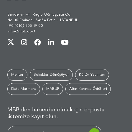
Sarıdemir Mh. Ragıp Gümüşpala Cd.
No: 10 Eminönü 34134 Fatih - İSTANBUL
+90 (212) 402 19 00
info@mbb.gov.tr
Mentor
Sokaklar Dönüşüyor
Kültür Yayınları
Data Marmara
MARUF
Altın Karınca Ödülleri
MBB'den haberdar olmak için e-posta
listemize kayıt olun.