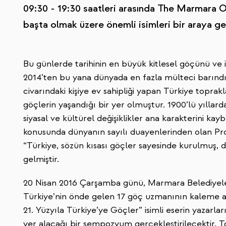
09:30 - 19:30 saatleri arasında The Marmara O
başta olmak üzere önemli isimleri bir araya ge
Bu günlerde tarihinin en büyük kitlesel göçünü ve in
2014’ten bu yana dünyada en fazla mülteci barındı
civarındaki kişiye ev sahipliği yapan Türkiye topra
göçlerin yaşandığı bir yer olmuştur. 1900’lü yıllar
siyasal ve kültürel değişiklikler ana karakterini k
konusunda dünyanın sayılı duayenlerinden olan Prof
“Türkiye, sözün kısası göçler sayesinde kurulmuş, d
gelmiştir.
20 Nisan 2016 Çarşamba günü, Marmara Belediyeler Bi
Türkiye’nin önde gelen 17 göç uzmanının kaleme ald
21. Yüzyıla Türkiye’ye Göçler” isimli eserin yazarl
yer alacağı bir sempozyum gerçekleştirilecektir. T