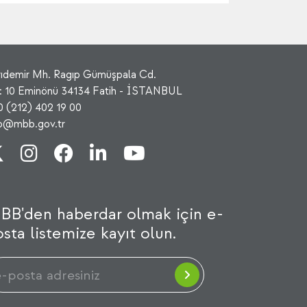
rıdemir Mh. Ragıp Gümüşpala Cd.
: 10 Eminönü 34134 Fatih - İSTANBUL
0 (212) 402 19 00
fo@mbb.gov.tr
BB'den haberdar olmak için e-
sta listemize kayıt olun.