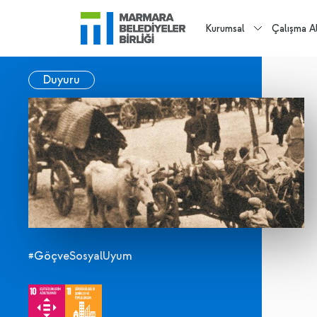
Kurumsal
Çalışma Al
Duyuru
#GöçveSosyalUyum