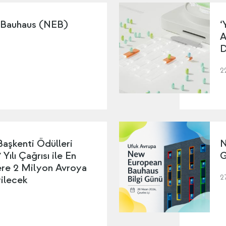
 Bauhaus (NEB)
‘
A
D
2
Başkenti Ödülleri
N
Yılı Çağrısı ile En
G
lere 2 Milyon Avroya
2
ilecek