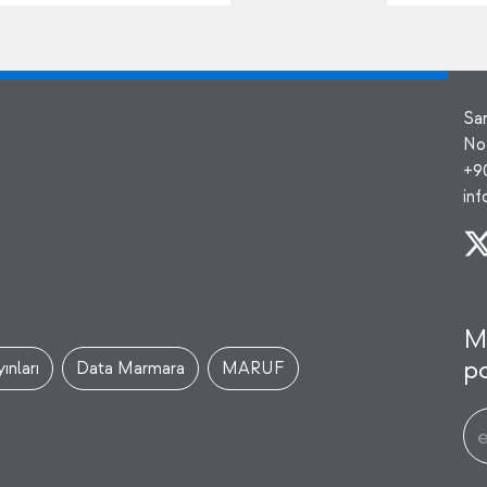
Sa
No
+9
in
M
po
ınları
Data Marmara
MARUF