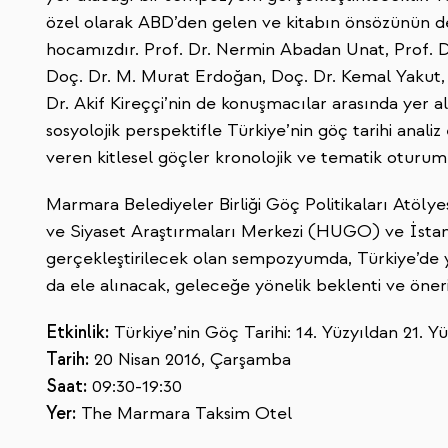
özel olarak ABD’den gelen ve kitabın önsözünün de
hocamızdır. Prof. Dr. Nermin Abadan Unat, Prof. 
Doç. Dr. M. Murat Erdoğan, Doç. Dr. Kemal Yakut,
Dr. Akif Kireççi’nin de konuşmacılar arasında yer 
sosyolojik perspektifle Türkiye’nin göç tarihi anal
veren kitlesel göçler kronolojik ve tematik oturuml
Marmara Belediyeler Birliği Göç Politikaları Atöl
ve Siyaset Araştırmaları Merkezi (HUGO) ve İstanbul 
gerçekleştirilecek olan sempozyumda, Türkiye’de 
da ele alınacak, geleceğe yönelik beklenti ve öneri
Etkinlik:
Türkiye’nin Göç Tarihi: 14. Yüzyıldan 21.
Tarih:
20 Nisan 2016, Çarşamba
Saat:
09:30-19:30
Yer:
The Marmara Taksim Otel