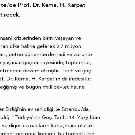
tel’de Prof. Dr. Kemal H. Karpat
tirecek.
sani krizlerinden birini yaşayan ve
ran ülke haline gelerek 2,7 milyon
kları, bütün dönemlerde iradi ve zorunlu
da yaşanan göçler sayesinde, toplumsal,
aybetmeden devam etmiştir. Tarih ve göç
. Dr. Kemal H. Karpat’ın da ifadesi ile
eğişmiş ve bugün milli devlet haline
rliği'nin ev sahipliği ile İstanbul’da,
ığı “Türkiye’nin Göç Tarihi: 14. Yüzyıldan
arı ve diğer uzmanların konuşmacı olarak
oplantının onur konuğu, bu toplantı için