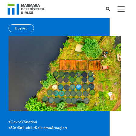
Duyuru
#ÇevreYönetimi
#SürdürülebilirKalkınmaAmaçları