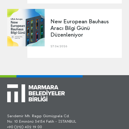
New European Bauhaus
Aracı Bilgi Günü
Düzenleniyor
27.04.2026
Sarıdemir Mh. Ragıp Gümüşpala Cd.
No: 10 Eminönü 34134 Fatih - İSTANBUL
+90 (212) 402 19 00