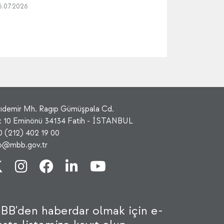
6.07.2026
rıdemir Mh. Ragıp Gümüşpala Cd.
: 10 Eminönü 34134 Fatih - İSTANBUL
0 (212) 402 19 00
fo@mbb.gov.tr
BB'den haberdar olmak için e-