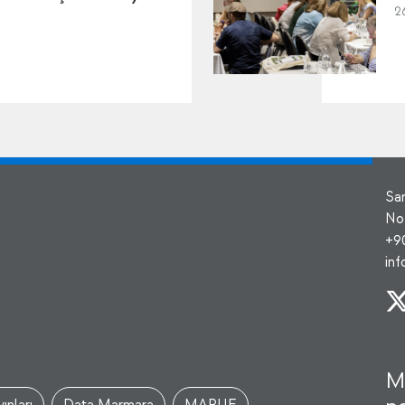
2
Sa
No
+9
in
M