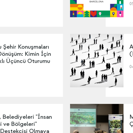
0
 Şehir Konuşmaları
A
 Dönüşüm: Kimin İçin
(
ıklı Üçüncü Oturumu
0
Belediyeleri "İnsan
M
i ve Bölgeleri"
Ç
 Destekçisi Olmaya