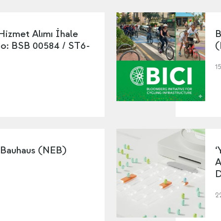
 Hizmet Alımı İhale
B
No: BSB 00584 / ST6-
(
1
 Bauhaus (NEB)
‘
A
D
2