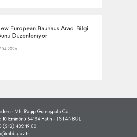
ew European Bauhaus Aracı Bilgi
ünü Düzenleniyor
7.04.2026
rıdemir Mh. Ragıp Gümüşpala Cd.
: 10 Eminönü 34134 Fatih - İSTANBUL
0 (212) 402 19 00
fo@mbb.gov.tr