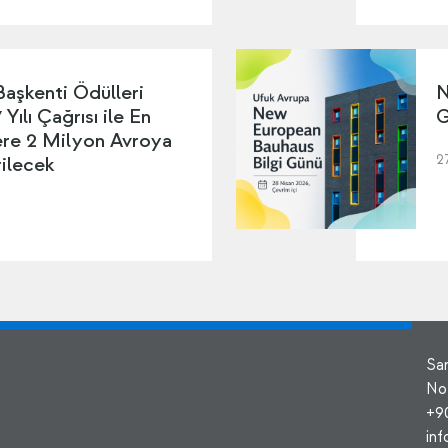
Başkenti Ödülleri
N
Yılı Çağrısı ile En
G
lere 2 Milyon Avroya
2
ilecek
Sa
No
+9
in