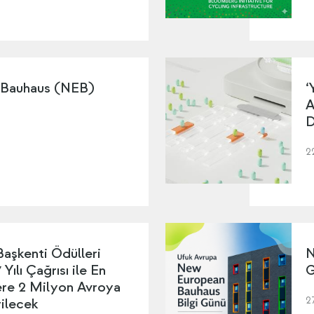
 Bauhaus (NEB)
‘
A
D
2
Başkenti Ödülleri
N
Yılı Çağrısı ile En
G
lere 2 Milyon Avroya
2
ilecek