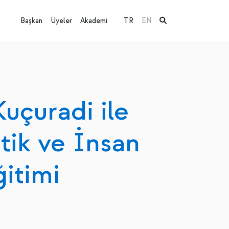
Başkan
Üyeler
Akademi
TR
EN
Kuçuradi ile
tik ve İnsan
itimi