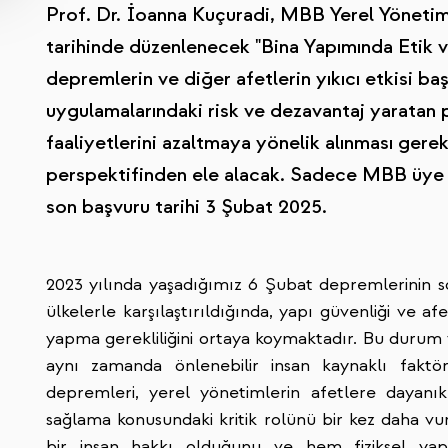
Prof. Dr. İoanna Kuçuradi, MBB Yerel Yöneti
tarihinde düzenlenecek "Bina Yapımında Etik 
depremlerin ve diğer afetlerin yıkıcı etkisi ba
uygulamalarındaki risk ve dezavantaj yaratan p
faaliyetlerini azaltmaya yönelik alınması gerek
perspektifinden ele alacak. Sadece MBB üye b
son başvuru tarihi 3 Şubat 2025.
2023 yılında yaşadığımız 6 Şubat depremlerinin so
ülkelerle karşılaştırıldığında, yapı güvenliği ve 
yapma gerekliliğini ortaya koymaktadır. Bu durum y
aynı zamanda önlenebilir insan kaynaklı fakt
depremleri, yerel yönetimlerin afetlere dayanık
sağlama konusundaki kritik rolünü bir kez daha v
bir insan hakkı olduğunu ve hem fiziksel yap