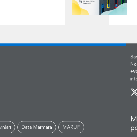
Sa
No
+9
in
M
po
ınları
Data Marmara
MARUF