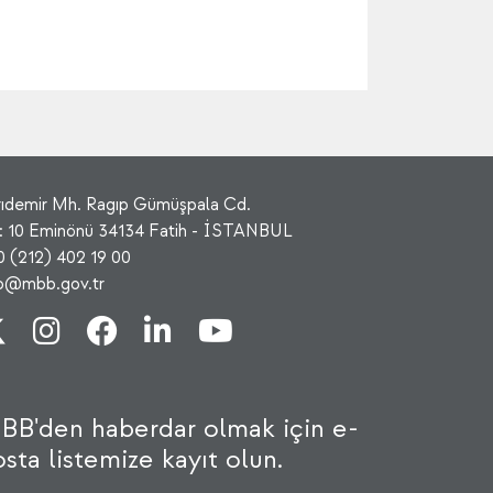
rıdemir Mh. Ragıp Gümüşpala Cd.
: 10 Eminönü 34134 Fatih - İSTANBUL
0 (212) 402 19 00
fo@mbb.gov.tr
BB'den haberdar olmak için e-
sta listemize kayıt olun.