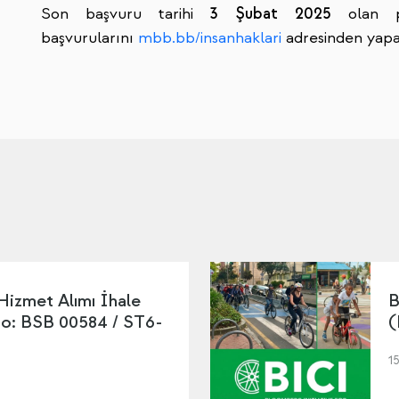
Son başvuru tarihi
3 Şubat 2025
olan 
başvurularını
mbb.bb/insanhaklari
adresinden yapab
 Hizmet Alımı İhale
B
No: BSB 00584 / ST6-
(
1