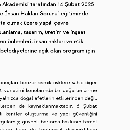
m Akademisi tarafından 14 Şubat 2025
ve İnsan Hakları Sorunu" eğitiminde
şta olmak üzere yapılı çevre
lanlama, tasarım, üretim ve inşaat
en önlemleri, insan hakları ve etik
elediyelerine açık olan program için
nuçları benzer sismik risklere sahip diğer
afet yönetimi konularında bir değerlendirme
alnızca doğal afetlerin etkilerinden değil,
örlerden de kaynaklanmaktadır. 6 Şubat
lı kentler oluşturma ve yapı güvenliğini
urgulamış; güvenli barınma hakkının temel
ıların hem de toplumsal dayanıklılığın