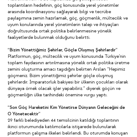
toplantıların hedefinin, göç konusunda yerel yönetimler
arasında koordinasyonu sağlayarak bilgi ve tecrübe
paylaşımına zemin hazırlamak, göç, göçmenlik, mültecilik ve
uyum konularında yerel yönetimlerin talep ve ihtiyaçları
doğrultusunda ortak politika belirlenmesine yönelik
faaliyetlerde bulunmak olduğunu belirtti.
“Bizim Yönettiğimiz Şehirler, Göçle Oluşmuş Şehirlerdir”
Platformun, göç, mültecilik ve uyum konusunda Türkiye’nin
toplam faydasının artırılmasına yönelik ortak politika üretme
zemini oluşturma amacı taşıdığını belirten Arslan “Hepimiz
göçmeniz. Bizim yönettiğimiz şehirler göçle oluşmuş
şehirlerdir. İmparatorluk bakiyesi bir ülkenin çocukları olarak
dünyaya örnek olacak işler yapabiliriz.” diyerek göçün ve
göçmenliğin ülke tarihindeki önemine vurgu yaptı.
“Son Göç Hareketini Kim Yönetirse Dünyanın Geleceğini de
O Yönetecektir”
29 farklı belediyeden 44 temsilcinin katıldığı toplantının
ikinci oturumunda katılımcılarla istişarede bulunularak
platformun çalışma ilkeleri belirlendi. Bu oturumda konuşan