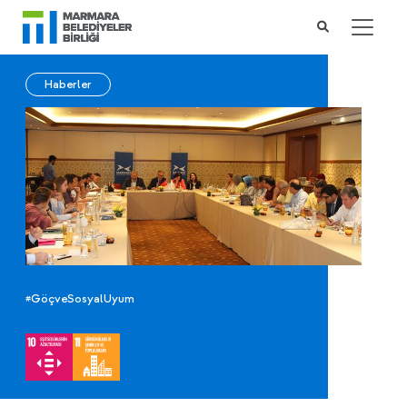
Haberler
#GöçveSosyalUyum