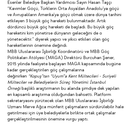
Esenler Belediye Başkan Yardımcısı Sayın Hasan Taşçı
“Kavimler Göçü, Türklerin Orta Asya’dan Anadolu’ya göçü
ve Avrupalıların Amerika’ya göçü olmak üzere dünya tarihini
etkileyen 3 büyük göç hareketi bulunmaktadır. Artık
dördüncü büyük göç hareketi de başladı. Bu büyük göç
hareketini kim yönetirse dünyanın geleceğini de o
yönetecektir.” diyerek yapıcı ve yıkıcı etkileri olan göç
hareketlerinin önemine değindi.
MBB Uluslararası İşbirliği Koordinatörü ve MBB Göç
Politikaları Atölyesi (MAGA) Direktörü Burcuhan Şener,
2015 yılında faaliyete başlayan MAGA kapsamında bugüne
kadar gerçekleştirilen göç çalışmalarına
değinirken
“Kopuş”tan “Uyum”a Kent Mültecileri - Suriyeli
Mülteciler ve Belediyelerin Süreç Yönetimi: İstanbul
Örneği
başlıklı araştırmanın bu alanda şimdiye dek yapılan
en kapsamlı araştırma olduğundan bahsetti. Platform
sekretaryasını yürütecek olan MBB Uluslararası İşbirliği
Uzmanı Merve Ağca münferit çalışmaların sürdürülebilir hale
getirilmesi için üye belediyelerle birlikte ortak çalışmalar
gerçekleştirilmesinin önemine vurgu yaptı.