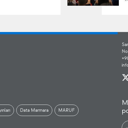
Sa
No
+9
in
M
po
ınları
Data Marmara
MARUF