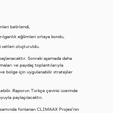
leri belirlendi,
ılganlık eğilimleri ortaya kondu,
 setleri oluşturuldu.
a başlanacaktır. Sonraki aşamada daha
maları ve paydaş toplantılarıyla
 bölge için uygulanabilir stratejiler
lebilir. Raporun Türkçe çevirisi üzerinde
uyla paylaşılacaktır.
apsamında fonlanan CLIMAAX Projesi’nin