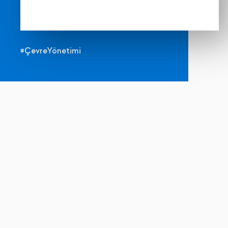
#ÇevreYönetimi