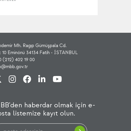
rıdemir Mh. Ragıp Gümüşpala Cd.
: 10 Eminönü 34134 Fatih - İSTANBUL
0 (212) 402 19 00
fo@mbb.gov.tr
BB'den haberdar olmak için e-
sta listemize kayıt olun.