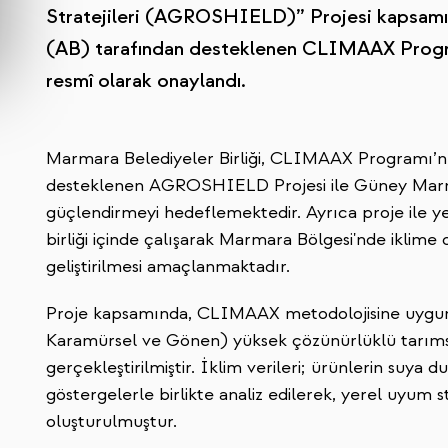
Stratejileri (AGROSHIELD)” Projesi kapsamında
(AB) tarafından desteklenen CLIMAAX Progra
resmî olarak onaylandı.
Marmara Belediyeler Birliği, CLIMAAX Programı’nı
desteklenen AGROSHIELD Projesi ile Güney Marmar
güçlendirmeyi hedeflemektedir. Ayrıca proje ile yer
birliği içinde çalışarak Marmara Bölgesi'nde iklime
geliştirilmesi amaçlanmaktadır.
Proje kapsamında, CLIMAAX metodolojisine uygun b
Karamürsel ve Gönen) yüksek çözünürlüklü tarımsal 
gerçekleştirilmiştir. İklim verileri; ürünlerin suya 
göstergelerle birlikte analiz edilerek, yerel uyum s
oluşturulmuştur.