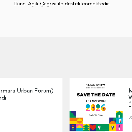
İkinci Açık Çağrısı ile desteklenmektedir.
mara Urban Forum)
M
ndı
W
İ
0