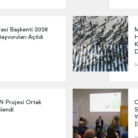
asi Başkenti 2028
M
şvuruları Açıldı
H
K
D
0
Projesi Ortak
C
nlendi
S
Y
İ
2