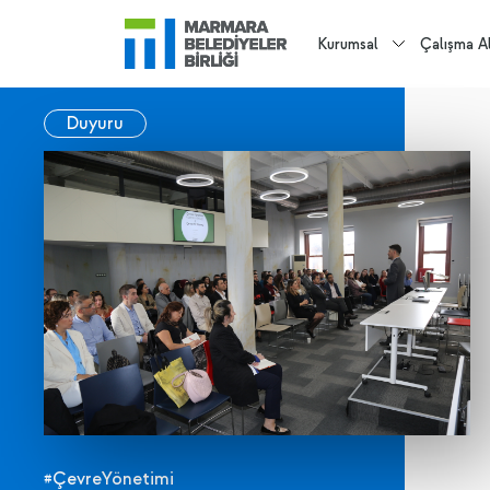
Kurumsal
Çalışma Al
Duyuru
#ÇevreYönetimi