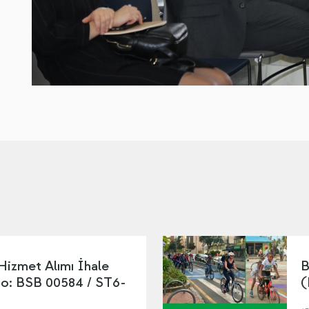
 Hizmet Alımı İhale
B
No: BSB 00584 / ST6-
(