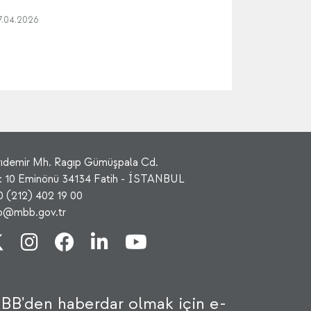
7.04.2026
rıdemir Mh. Ragıp Gümüşpala Cd.
: 10 Eminönü 34134 Fatih - İSTANBUL
0 (212) 402 19 00
fo@mbb.gov.tr
BB'den haberdar olmak için e-