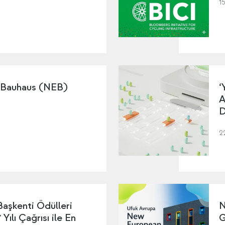
1
 Bauhaus (NEB)
‘
A
D
2
Başkenti Ödülleri
N
Yılı Çağrısı ile En
G