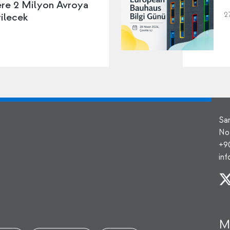
lere 2 Milyon Avroya
2
ilecek
Sa
No
+9
in
M