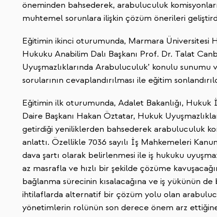
öneminden bahsederek, arabuluculuk komisyonları
muhtemel sorunlara ilişkin çözüm önerileri geliştird
Eğitimin ikinci oturumunda, Marmara Üniversitesi 
Hukuku Anabilim Dalı Başkanı Prof. Dr. Talat Canb
Uyuşmazlıklarında Arabuluculuk’ konulu sunumu v
sorularının cevaplandırılması ile eğitim sonlandırıld
Eğitimin ilk oturumunda, Adalet Bakanlığı, Hukuk
Daire Başkanı Hakan Öztatar, Hukuk Uyuşmazlıklar
getirdiği yeniliklerden bahsederek arabuluculuk kom
anlattı. Özellikle 7036 sayılı İş Mahkemeleri Kan
dava şartı olarak belirlenmesi ile iş hukuku uyu
az masrafla ve hızlı bir şekilde çözüme kavuşacağını
bağlanma sürecinin kısalacağına ve iş yükünün de 
ihtilaflarda alternatif bir çözüm yolu olan arabul
yönetimlerin rolünün son derece önem arz ettiğine 