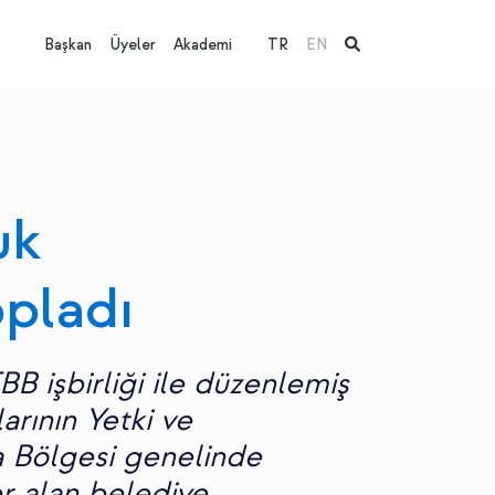
Başkan
Üyeler
Akademi
TR
EN
uk
opladı
B işbirliği ile düzenlemiş
rının Yetki ve
a Bölgesi genelinde
r alan belediye