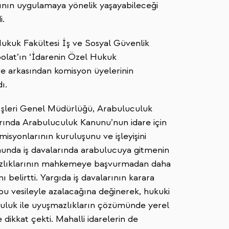
nın uygulamaya yönelik yaşayabileceği
i.
Hukuk Fakültesi İş ve Sosyal Güvenlik
olat’ın ‘İdarenin Özel Hukuk
e arkasından komisyon üyelerinin
ı.
 İşleri Genel Müdürlüğü, Arabuluculuk
ında Arabuluculuk Kanunu’nun idare için
isyonlarının kuruluşunu ve işleyişini
ununda iş davalarında arabulucuya gitmenin
şmazlıklarının mahkemeye başvurmadan daha
 belirtti. Yargıda iş davalarının karara
bu vesileyle azalacağına değinerek, hukuki
uculuk ile uyuşmazlıkların çözümünde yerel
dikkat çekti. Mahalli idarelerin de