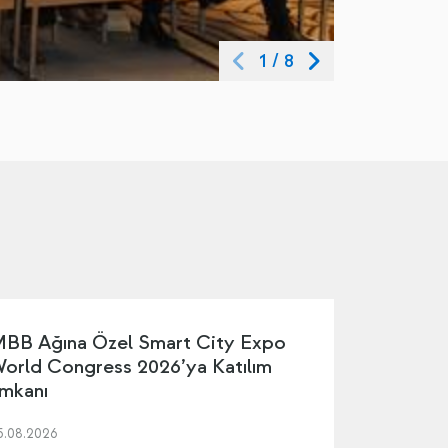
1
/
8
BB Ağına Özel Smart City Expo
orld Congress 2026’ya Katılım
mkanı
5.08.2026