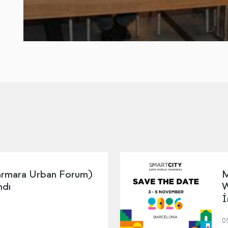
mara Urban Forum)
M
ndı
W
İ
0