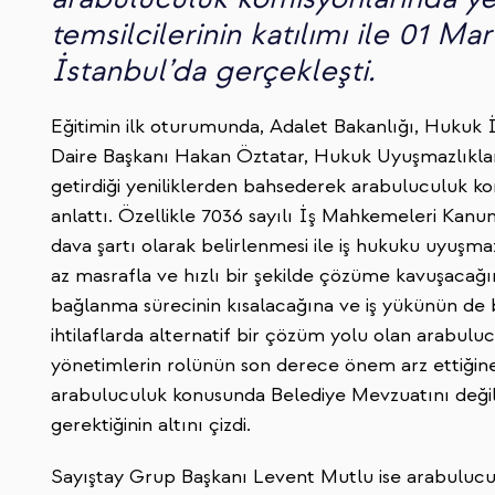
temsilcilerinin katılımı ile 01 Ma
İstanbul’da gerçekleşti.
Eğitimin ilk oturumunda, Adalet Bakanlığı, Hukuk
Daire Başkanı Hakan Öztatar, Hukuk Uyuşmazlıklar
getirdiği yeniliklerden bahsederek arabuluculuk kom
anlattı. Özellikle 7036 sayılı İş Mahkemeleri Kan
dava şartı olarak belirlenmesi ile iş hukuku uyu
az masrafla ve hızlı bir şekilde çözüme kavuşacağını
bağlanma sürecinin kısalacağına ve iş yükünün de 
ihtilaflarda alternatif bir çözüm yolu olan arabul
yönetimlerin rolünün son derece önem arz ettiğine 
arabuluculuk konusunda Belediye Mevzuatını değil 
gerektiğinin altını çizdi.
Sayıştay Grup Başkanı Levent Mutlu ise arabulucul