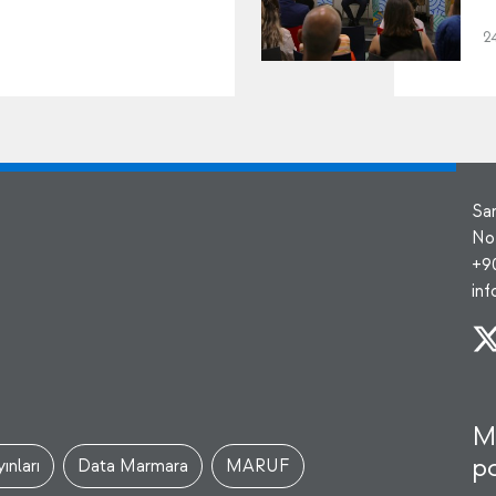
2
Sa
No
+9
in
M
po
ınları
Data Marmara
MARUF