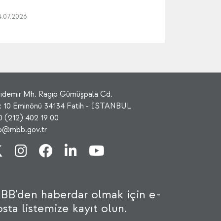
4.07.2026
rıdemir Mh. Ragıp Gümüşpala Cd.
: 10 Eminönü 34134 Fatih - İSTANBUL
0 (212) 402 19 00
fo@mbb.gov.tr
BB'den haberdar olmak için e-
sta listemize kayıt olun.