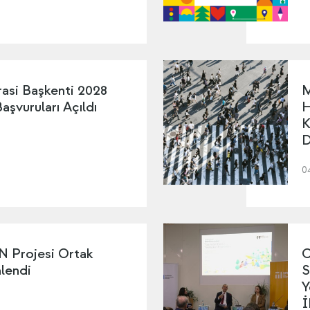
asi Başkenti 2028
M
şvuruları Açıldı
H
K
D
0
Projesi Ortak
C
nlendi
S
Y
İ