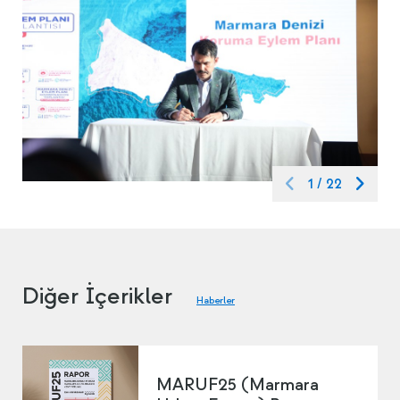
1
/
22
Diğer İçerikler
Haberler
MARUF25 (Marmara