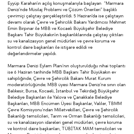
Eyyüp Karahan'ın açılış konuşmalarıyla başlayan “Marmara
Denizi’nde Müsilaj Problemi ve Çözüm Önerileri” başlıklı
çevrimiçi çalıştay gerçekleştirildi. 5 Haziran’da ise çalıştayın
devamı olarak Çevre ve Şehircilik Bakanı Yardımcısı Mehmet
Emin Birpınar ile MBB ve Kocaeli Büyükşehir Belediye
Başkanı Tahir Büyükakın’ın başkanlıklarında çalıştay çıktıları
su ve kanalizasyon genel müdürleri ve çevre koruma ve
kontrol daire başkanları ile istişare edildi ve
değerlendirmeler yapıldı.
Marmara Denizi Eylem Planı'nın oluşturulduğu nihai toplantı
ise 6 Haziran tarihinde MBB Başkanı Tahir Büyükakın ev
sahipliğinde, Çevre ve Şehircilik Bakanı Murat Kurum
moderatörlüğünde; MBB üyesi Marmara Denizi’ne sınırı olan
Balıkesir, Bursa, Kocaeli, İstanbul ve Tekirdağ Büyükşehir
Belediye Başkanları ile Yalova ve Çanakkale Belediye
Başkanları, MBB Encümen Üyesi Başkanlar, Valiler, TBMM
Çevre Komisyonu'ndan Milletvekilleri, Çevre ve Şehircilik
Bakanlığı temsilcileri, Tarım ve Orman Bakanlığı temsilcileri,
su ve kanalizasyon idareleri genel müdürleri, çevre koruma
ve kontrol daire başkanları, TÜBİTAK MAM temsilcileri ve