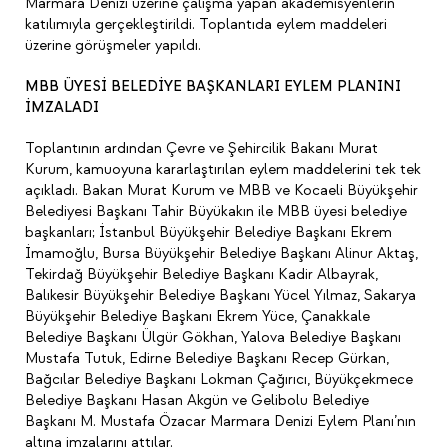
Marmara Denizi üzerine çalışma yapan akademisyenlerin
katılımıyla gerçekleştirildi. Toplantıda eylem maddeleri
üzerine görüşmeler yapıldı.
MBB ÜYESİ BELEDİYE BAŞKANLARI
EYLEM PLANINI
İMZALADI
Toplantının ardından Çevre ve Şehircilik Bakanı Murat
Kurum, kamuoyuna kararlaştırılan eylem maddelerini tek tek
açıkladı. Bakan Murat Kurum ve MBB ve Kocaeli Büyükşehir
Belediyesi Başkanı Tahir Büyükakın ile MBB üyesi belediye
başkanları; İstanbul Büyükşehir Belediye Başkanı Ekrem
İmamoğlu, Bursa Büyükşehir Belediye Başkanı Alinur Aktaş,
Tekirdağ Büyükşehir Belediye Başkanı Kadir Albayrak,
Balıkesir Büyükşehir Belediye Başkanı Yücel Yılmaz, Sakarya
Büyükşehir Belediye Başkanı Ekrem Yüce, Çanakkale
Belediye Başkanı Ülgür Gökhan, Yalova Belediye Başkanı
Mustafa Tutuk, Edirne Belediye Başkanı Recep Gürkan,
Bağcılar Belediye Başkanı Lokman Çağırıcı, Büyükçekmece
Belediye Başkanı Hasan Akgün ve Gelibolu Belediye
Başkanı M. Mustafa Özacar Marmara Denizi Eylem Planı’nın
altına imzalarını attılar.