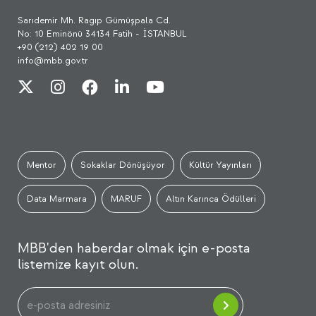
Sarıdemir Mh. Ragıp Gümüşpala Cd.
No: 10 Eminönü 34134 Fatih - İSTANBUL
+90 (212) 402 19 00
info@mbb.gov.tr
Mentor
Sokaklar Dönüşüyor
Kültür Yayınları
Data Marmara
MARUF
Altın Karınca Ödülleri
MBB'den haberdar olmak için e-posta
listemize kayıt olun.