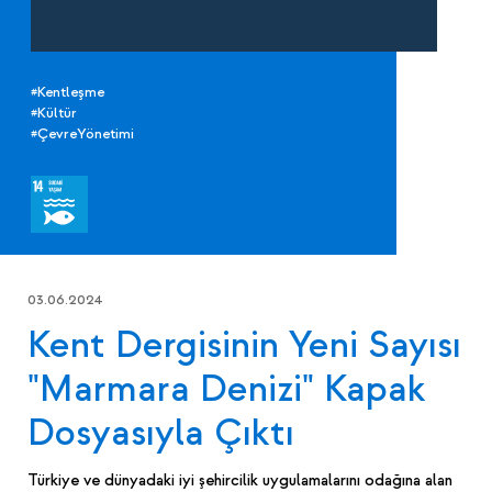
#Kentleşme
#Kültür
#ÇevreYönetimi
03.06.2024
Kent Dergisinin Yeni Sayısı
"Marmara Denizi" Kapak
Dosyasıyla Çıktı
Türkiye ve dünyadaki iyi şehircilik uygulamalarını odağına alan