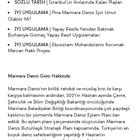
SÖZLÜ TARİH
| İstanbul'un Anılarında Kalan Plajları
İYİ UYGULAMA
| Pina Marmara Denizi İçin Umut
Olabilir Mi?
İYİ UYGULAMA
| Yapay Resife Yeniden Bakmak:
Burhaniye-Gömeç Yapay Resif Uygulamaları
İYİ UYGULAMA
| Ekosistem Mühendislerini Korumak:
Mercan Nakli Projesi
Marmara Denizi Günü Hakkında:
Marmara Denizi'nin kirlilik tehdidi ve müsilaj krizi ile karşı
karşıya kalmasının ardından, 2021'in Haziran ayında Çevre,
Şehircilik ve İklim Değişikliği Bakanlığı öncülüğünde
Marmara Belediyeler Birliği koordinasyonunda çok paydaşlı
katılımcı bir yöntemle Marmara Denizi Eylem Planı ilan
edildi. Bu eylem planı çerçevesinde oluşturulan Marmara
Denizi Bütünleşik Stratejik Planı kapsamında, Türkiye’nin en
büyük deniz seferberliğinin yapıldığı 8 Haziran'ın