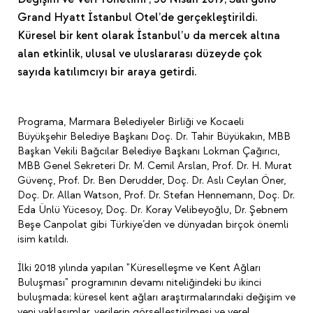
Grand Hyatt İstanbul Otel’de gerçekleştirildi.
Küresel bir kent olarak İstanbul’u da mercek altına
alan etkinlik, ulusal ve uluslararası düzeyde çok
sayıda katılımcıyı bir araya getirdi.
Programa, Marmara Belediyeler Birliği ve Kocaeli
Büyükşehir Belediye Başkanı Doç. Dr. Tahir Büyükakın, MBB
Başkan Vekili Bağcılar Belediye Başkanı Lokman Çağırıcı,
MBB Genel Sekreteri Dr. M. Cemil Arslan, Prof. Dr. H. Murat
Güvenç, Prof. Dr. Ben Derudder, Doç. Dr. Aslı Ceylan Öner,
Doç. Dr. Allan Watson, Prof. Dr. Stefan Hennemann, Doç. Dr.
Eda Ünlü Yücesoy, Doç. Dr. Koray Velibeyoğlu, Dr. Şebnem
Beşe Canpolat gibi Türkiye’den ve dünyadan birçok önemli
isim katıldı.
İlki 2018 yılında yapılan "Küreselleşme ve Kent Ağları
Buluşması" programının devamı niteliğindeki bu ikinci
buluşmada; küresel kent ağları araştırmalarındaki değişim ve
yeni yaklaşımlar, verilerin görselleştirilmesi ve yerel