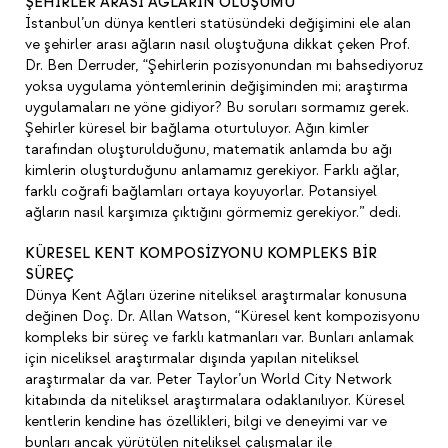
ŞEHİRLER ARASI AĞLARIN OLUŞUMU
İstanbul’un dünya kentleri statüsündeki değişimini ele alan
ve şehirler arası ağların nasıl oluştuğuna dikkat çeken Prof.
Dr. Ben Derruder, “Şehirlerin pozisyonundan mı bahsediyoruz
yoksa uygulama yöntemlerinin değişiminden mi; araştırma
uygulamaları ne yöne gidiyor? Bu soruları sormamız gerek.
Şehirler küresel bir bağlama oturtuluyor. Ağın kimler
tarafından oluşturulduğunu, matematik anlamda bu ağı
kimlerin oluşturduğunu anlamamız gerekiyor. Farklı ağlar,
farklı coğrafi bağlamları ortaya koyuyorlar. Potansiyel
ağların nasıl karşımıza çıktığını görmemiz gerekiyor.” dedi.
KÜRESEL KENT KOMPOSİZYONU KOMPLEKS BİR
SÜREÇ
Dünya Kent Ağları üzerine niteliksel araştırmalar konusuna
değinen Doç. Dr. Allan Watson, “Küresel kent kompozisyonu
kompleks bir süreç ve farklı katmanları var. Bunları anlamak
için niceliksel araştırmalar dışında yapılan niteliksel
araştırmalar da var. Peter Taylor’un World City Network
kitabında da niteliksel araştırmalara odaklanılıyor. Küresel
kentlerin kendine has özellikleri, bilgi ve deneyimi var ve
bunları ancak yürütülen niteliksel çalışmalar ile