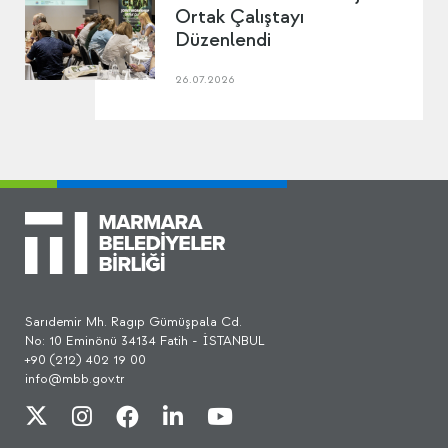
Ortak Çalıştayı
Düzenlendi
26.07.2026
Sarıdemir Mh. Ragıp Gümüşpala Cd.
No: 10 Eminönü 34134 Fatih - İSTANBUL
+90 (212) 402 19 00
info@mbb.gov.tr