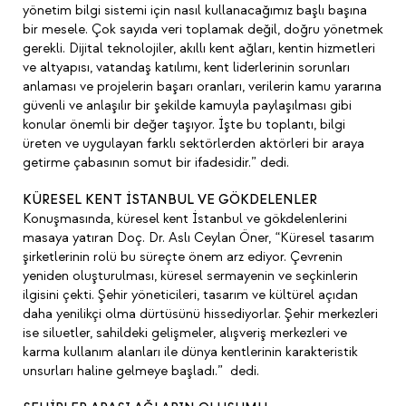
yönetim bilgi sistemi için nasıl kullanacağımız başlı başına
bir mesele. Çok sayıda veri toplamak değil, doğru yönetmek
gerekli. Dijital teknolojiler, akıllı kent ağları, kentin hizmetleri
ve altyapısı, vatandaş katılımı, kent liderlerinin sorunları
anlaması ve projelerin başarı oranları, verilerin kamu yararına
güvenli ve anlaşılır bir şekilde kamuyla paylaşılması gibi
konular önemli bir değer taşıyor. İşte bu toplantı, bilgi
üreten ve uygulayan farklı sektörlerden aktörleri bir araya
getirme çabasının somut bir ifadesidir.” dedi.
KÜRESEL KENT İSTANBUL VE GÖKDELENLER
Konuşmasında, küresel kent İstanbul ve gökdelenlerini
masaya yatıran Doç. Dr. Aslı Ceylan Öner, “Küresel tasarım
şirketlerinin rolü bu süreçte önem arz ediyor. Çevrenin
yeniden oluşturulması, küresel sermayenin ve seçkinlerin
ilgisini çekti. Şehir yöneticileri, tasarım ve kültürel açıdan
daha yenilikçi olma dürtüsünü hissediyorlar. Şehir merkezleri
ise siluetler, sahildeki gelişmeler, alışveriş merkezleri ve
karma kullanım alanları ile dünya kentlerinin karakteristik
unsurları haline gelmeye başladı.” dedi.