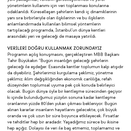
yönetimlerin kullanımı için veri toplanması konularına
odaklanıldı. Küreselleşen şehirlerin kendi iç dinamiklerinin
yanı sıra birbirleriyle olan ilişkilerinin ve bu ilişkilerin
anlamlandırmada kullanılan bilimsel yöntemlerin
tartışılacağı programda, İstanbul’un dünya kentleri
arasındaki yeri ve geleceği de masaya yatırıldı.
VERİLERİ DOĞRU KULLANMAK ZORUNDAYIZ
Programın açılış konuşmasını, gerçekleştiren MBB Başkanı
Tahir Büyükakın “Bugün insanlığın geleceği şehirlerin
geleceği ile eşdeğer. Esasında kentler toplumun kalp atışıdır
da diyebiliriz. Şehirlerimizi kurgulama şeklimiz, yönetme
şeklimiz; iklim değişikliğinden ekonomik canlılığa, refah
düzeyinden toplumsal uyuma pek çok konuda belirleyici
olacak. Bugün dünya öyle bir kentleşme sürecinden geçiyor
ki içinde bulunduğumuz yüzyılın sonuna kadar kentleşme
oranlarının yüzde 80’den yukarı çıkması bekleniyor. Bugün
alınan kararlar insanların hayatlarını gelecekte, çok büyük
oranda ve çok uzun bir süre boyunca etkileyecek. Fırsatlar
ve tehditler hep bir aradadır. Yaşadığımız sürece bu ikisine
hep açığız. Dolayısı ile veri ile baş etmemiz, toplamamız ve