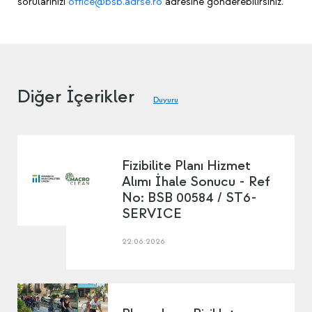
sorularınızı
office@bsb.adrse.ro
adresine gönderebilirsiniz.
Diğer İçerikler
Duyuru
Fizibilite Planı Hizmet
Alımı İhale Sonucu - Ref
No: BSB 00584 / ST6-
SERVICE
22.06.2026