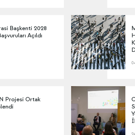
asi Başkenti 2028
M
şvuruları Açıldı
H
K
D
0
Projesi Ortak
C
nlendi
S
Y
İ
2