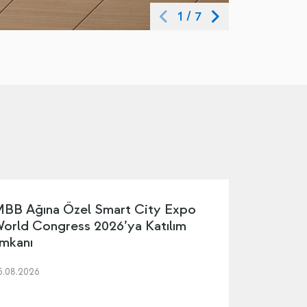
1
/
7
BB Ağına Özel Smart City Expo
orld Congress 2026’ya Katılım
mkanı
5.08.2026