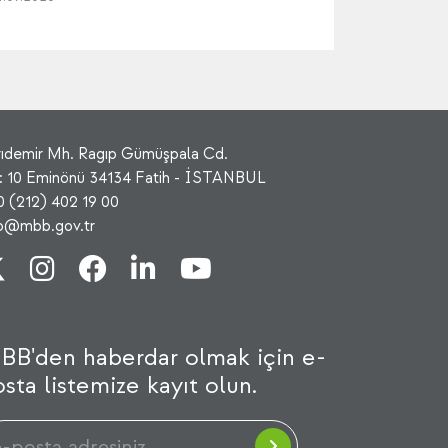
rıdemir Mh. Ragıp Gümüşpala Cd.
: 10 Eminönü 34134 Fatih - İSTANBUL
0 (212) 402 19 00
fo@mbb.gov.tr
BB'den haberdar olmak için e-
sta listemize kayıt olun.