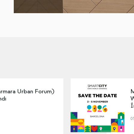
mara Urban Forum)
M
ndı
W
İ
0