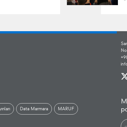
Sa
No
+9
in
M
po
ınları
Data Marmara
MARUF