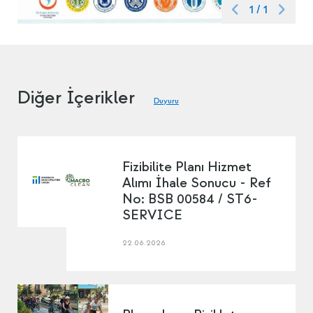
1
/
1
Diğer İçerikler
Duyuru
Fizibilite Planı Hizmet
Alımı İhale Sonucu - Ref
No: BSB 00584 / ST6-
SERVICE
22.06.2026