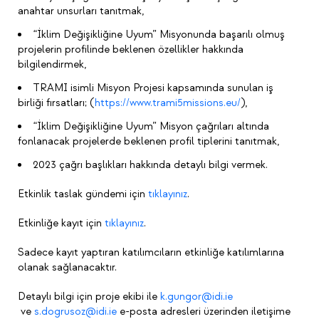
anahtar unsurları tanıtmak,
“İklim Değişikliğine Uyum” Misyonunda başarılı olmuş
projelerin profilinde beklenen özellikler hakkında
bilgilendirmek,
TRAMI isimli Misyon Projesi kapsamında sunulan iş
birliği fırsatları; (
https://www.trami5missions.eu/
),
“İklim Değişikliğine Uyum” Misyon çağrıları altında
fonlanacak projelerde beklenen profil tiplerini tanıtmak,
2023 çağrı başlıkları hakkında detaylı bilgi vermek.
Etkinlik taslak gündemi için
tıklayınız
.
Etkinliğe kayıt için
tıklayınız
.
Sadece kayıt yaptıran katılımcıların etkinliğe katılımlarına
olanak sağlanacaktır.
Detaylı bilgi için proje ekibi ile
k.gungor@idi.ie
ve
s.dogrusoz@idi.ie
e-posta adresleri üzerinden iletişime