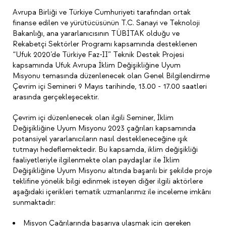
Avrupa Birliği ve Türkiye Cumhuriyeti tarafından ortak
finanse edilen ve yürütücüsünün T.C. Sanayi ve Teknoloji
Bakanlığı, ana yararlanıcısının TÜBİTAK olduğu ve
Rekabetçi Sektörler Programı kapsamında desteklenen
“Ufuk 2020’de Türkiye Faz-II” Teknik Destek Projesi
kapsamında Ufuk Avrupa İklim Değişikliğine Uyum
Misyonu temasında düzenlenecek olan Genel Bilgilendirme
Çevrim içi Semineri 9 Mayıs tarihinde, 13.00 - 17.00 saatleri
arasında gerçekleşecektir.
Çevrim içi düzenlenecek olan ilgili Seminer, İklim
Değişikliğine Uyum Misyonu 2023 çağrıları kapsamında
potansiyel yararlanıcıların nasıl destekleneceğine ışık
tutmayı hedeflemektedir. Bu kapsamda, iklim değişikliği
faaliyetleriyle ilgilenmekte olan paydaşlar ile İklim
Değişikliğine Uyum Misyonu altında başarılı bir şekilde proje
teklifine yönelik bilgi edinmek isteyen diğer ilgili aktörlere
aşağıdaki içerikleri tematik uzmanlarımız ile inceleme imkânı
sunmaktadır:
Misyon Çağrılarında başarıya ulaşmak için gereken