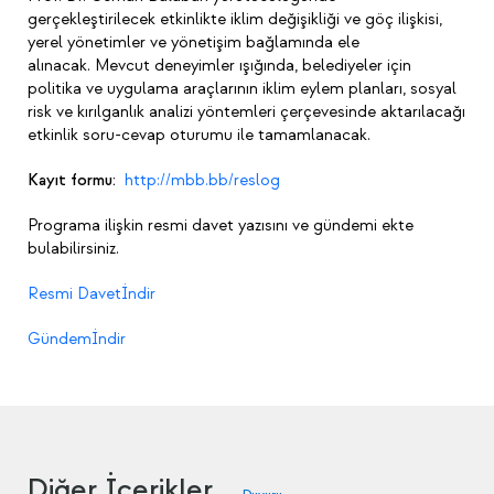
gerçekleştirilecek etkinlikte iklim değişikliği ve göç ilişkisi,
yerel yönetimler ve yönetişim bağlamında ele
alınacak. Mevcut deneyimler ışığında, belediyeler için
politika ve uygulama araçlarının iklim eylem planları, sosyal
risk ve kırılganlık analizi yöntemleri çerçevesinde aktarılacağı
etkinlik soru-cevap oturumu ile tamamlanacak.
Kayıt formu:
http://mbb.bb/reslog
Programa ilişkin resmi davet yazısını ve gündemi ekte
bulabilirsiniz.
Resmi Davet
İndir
Gündem
İndir
Diğer İçerikler