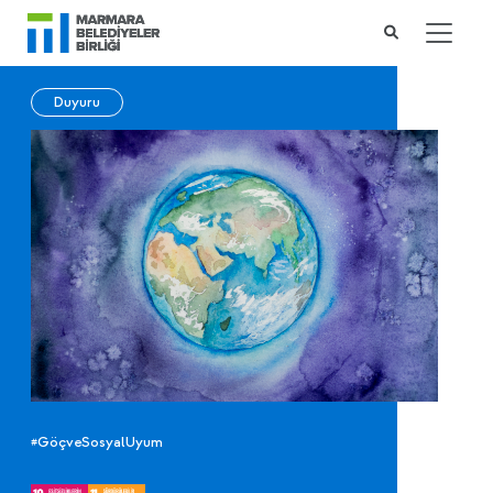
Duyuru
#GöçveSosyalUyum