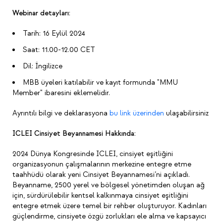
Webinar detayları:
Tarih: 16 Eylül 2024
Saat: 11.00-12.00 CET
Dil: İngilizce
MBB üyeleri katılabilir ve kayıt formunda "MMU
Member" ibaresini eklemelidir.
Ayrıntılı bilgi ve deklarasyona
bu link üzerinden
ulaşabilirsiniz
ICLEI Cinsiyet Beyannamesi Hakkında:
2024 Dünya Kongresinde ICLEI, cinsiyet eşitliğini
organizasyonun çalışmalarının merkezine entegre etme
taahhüdü olarak yeni Cinsiyet Beyannamesi’ni açıkladı.
Beyanname, 2500 yerel ve bölgesel yönetimden oluşan ağ
için, sürdürülebilir kentsel kalkınmaya cinsiyet eşitliğini
entegre etmek üzere temel bir rehber oluşturuyor. Kadınları
güçlendirme, cinsiyete özgü zorlukları ele alma ve kapsayıcı