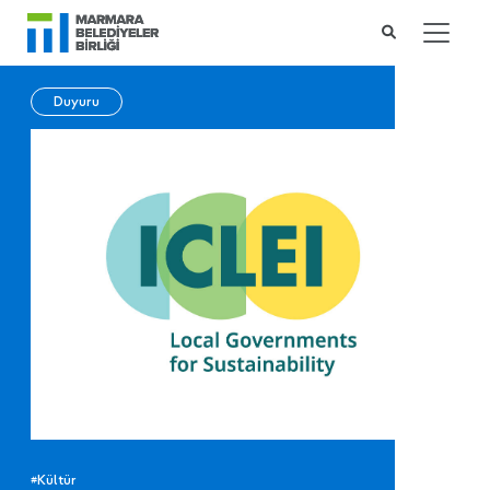
Duyuru
#Kültür