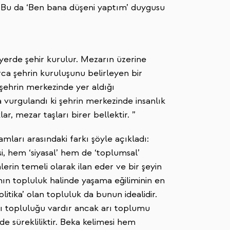
ir. Bu da ‘Ben bana düşeni yaptım’ duygusu
yerde şehir kurulur. Mezarın üzerine
ca şehrin kuruluşunu belirleyen bir
 şehrin merkezinde yer aldığı
 vurgulandı ki şehrin merkezinde insanlık
ar, mezar taşları birer bellektir. ”
ları arasındaki farkı şöyle açıkladı:
esi, hem ‘siyasal’ hem de ‘toplumsal’
mlerin temeli olarak ilan eder ve bir şeyin
anın topluluk halinde yaşama eğiliminin en
‘Politika’ olan topluluk da bunun idealidir.
Arı topluluğu vardır ancak arı toplumu
e sürekliliktir. Beka kelimesi hem