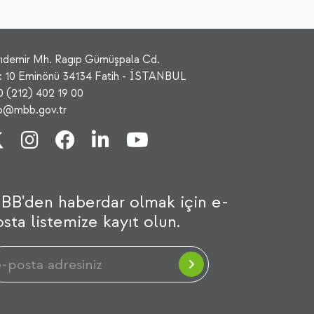
rıdemir Mh. Ragıp Gümüşpala Cd.
: 10 Eminönü 34134 Fatih - İSTANBUL
0 (212) 402 19 00
fo@mbb.gov.tr
BB'den haberdar olmak için e-
sta listemize kayıt olun.