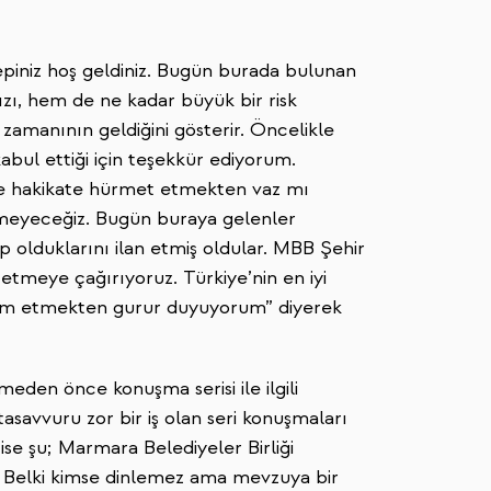
piniz hoş geldiniz. Bugün burada bulunan
zı, hem de ne kadar büyük bir risk
 zamanının geldiğini gösterir. Öncelikle
bul ettiği için teşekkür ediyorum.
ye hakikate hürmet etmekten vaz mı
çmeyeceğiz. Bugün buraya gelenler
ip olduklarını ilan etmiş oldular. MBB Şehir
 etmeye çağırıyoruz. Türkiye’nin en iyi
dim etmekten gurur duyuyorum” diyerek
den önce konuşma serisi ile ilgili
tasavvuru zor bir iş olan seri konuşmaları
 ise şu; Marmara Belediyeler Birliği
i. Belki kimse dinlemez ama mevzuya bir