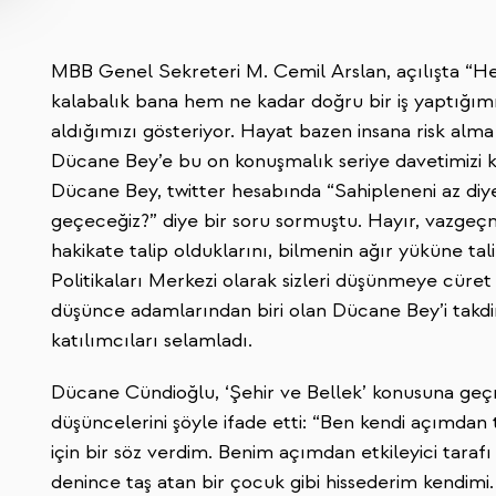
MBB Genel Sekreteri M. Cemil Arslan, açılışta “He
kalabalık bana hem ne kadar doğru bir iş yaptığımı
aldığımızı gösteriyor. Hayat bazen insana risk alma
Dücane Bey’e bu on konuşmalık seriye davetimizi ka
Dücane Bey, twitter hesabında “Sahipleneni az di
geçeceğiz?” diye bir soru sormuştu. Hayır, vazge
hakikate talip olduklarını, bilmenin ağır yüküne tal
Politikaları Merkezi olarak sizleri düşünmeye cüret
düşünce adamlarından biri olan Dücane Bey’i tak
katılımcıları selamladı.
Dücane Cündioğlu, ‘Şehir ve Bellek’ konusuna geçme
düşüncelerini şöyle ifade etti: “Ben kendi açımdan 
için bir söz verdim. Benim açımdan etkileyici tarafı
denince taş atan bir çocuk gibi hissederim kendim