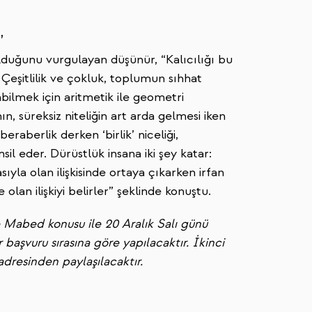
”
lduğunu vurgulayan düşünür, “Kalıcılığı bu
 Çeşitlilik ve çokluk, toplumun sıhhat
yabilmek için aritmetik ile geometri
ın, süreksiz niteliğin art arda gelmesi iken
eraberlik derken ‘birlik’ niceliği,
il eder. Dürüstlük insana iki şey katar:
ıyla olan ilişkisinde ortaya çıkarken irfan
le olan ilişkiyi belirler” şeklinde konuştu.
 Mabed konusu ile 20 Aralık Salı günü
ar başvuru sırasına göre yapılacaktır. İkinci
dresinden paylaşılacaktır.