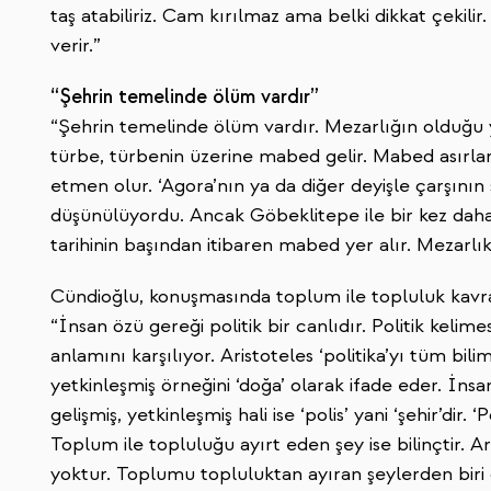
taş atabiliriz. Cam kırılmaz ama belki dikkat çekil
verir.”
“Şehrin temelinde ölüm vardır”
“Şehrin temelinde ölüm vardır. Mezarlığın olduğu 
türbe, türbenin üzerine mabed gelir. Mabed asırlar
etmen olur. ‘Agora’nın ya da diğer deyişle çarşının
düşünülüyordu. Ancak Göbeklitepe ile bir kez daha
tarihinin başından itibaren mabed yer alır. Mezarlıkl
Cündioğlu, konuşmasında toplum ile topluluk kavram
“İnsan özü gereği politik bir canlıdır. Politik kelim
anlamını karşılıyor. Aristoteles ‘politika’yı tüm bili
yetkinleşmiş örneğini ‘doğa’ olarak ifade eder. İns
gelişmiş, yetkinleşmiş hali ise ‘polis’ yani ‘şehir’dir. 
Toplum ile topluluğu ayırt eden şey ise bilinçtir. 
yoktur. Toplumu topluluktan ayıran şeylerden biri d