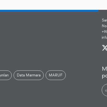
Sa
No
+9
in
M
po
ınları
Data Marmara
MARUF