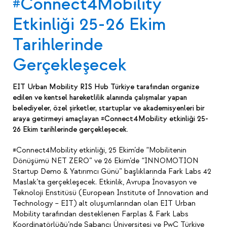
#Connect4Mobility
Etkinliği 25-26 Ekim
Tarihlerinde
Gerçekleşecek
EIT Urban Mobility RIS Hub Türkiye tarafından organize
edilen ve kentsel hareketlilik alanında çalışmalar yapan
belediyeler, özel şirketler, startuplar ve akademisyenleri bir
araya getirmeyi amaçlayan
#
Connect4Mobility etkinliği 25-
26 Ekim tarihlerinde gerçekleşecek.
#Connect4Mobility etkinliği, 25 Ekim’de “Mobilitenin
Dönüşümü NET ZERO” ve 26 Ekim’de “INNOMOTION
Startup Demo & Yatırımcı Günü” başlıklarında Fark Labs 42
Maslak’ta gerçekleşecek. Etkinlik, Avrupa İnovasyon ve
Teknoloji Enstitüsü (European Institute of Innovation and
Technology – EIT) alt oluşumlarından olan EIT Urban
Mobility tarafından desteklenen Farplas & Fark Labs
Koordinatörlüğü’nde Sabancı Üniversitesi ve PwC Türkiye