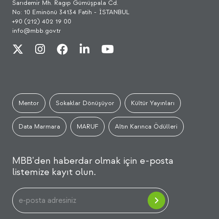
Sarıdemir Mh. Ragıp Gümüşpala Cd.
No: 10 Eminönü 34134 Fatih - İSTANBUL
+90 (212) 402 19 00
info@mbb.gov.tr
Mentor
Sokaklar Dönüşüyor
Kültür Yayınları
Data Marmara
MARUF
Altın Karınca Ödülleri
MBB'den haberdar olmak için e-posta
listemize kayıt olun.