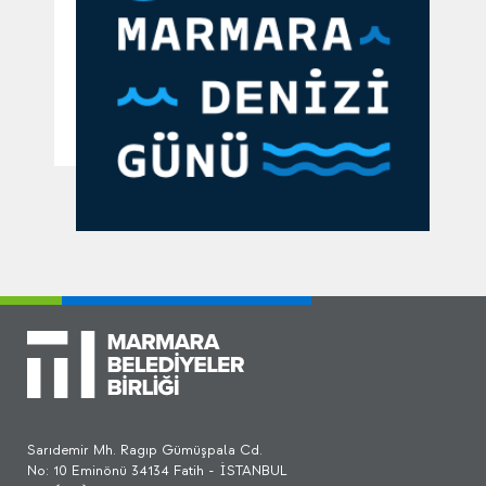
Sarıdemir Mh. Ragıp Gümüşpala Cd.
No: 10 Eminönü 34134 Fatih - İSTANBUL