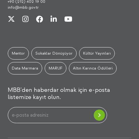
+90 (212) 402 19 00
info@mbb.gov.tr
Mentor
Sokaklar Dönüşüyor
Kültür Yayınları
Data Marmara
MARUF
Altın Karınca Ödülleri
MBB'den haberdar olmak için e-posta
listemize kayıt olun.