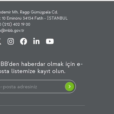
rıdemir Mh. Ragıp Gümüşpala Cd.
: 10 Eminönü 34134 Fatih - İSTANBUL
0 (212) 402 19 00
fo@mbb.gov.tr
BB'den haberdar olmak için e-
sta listemize kayıt olun.