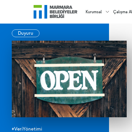
Kurumsal
Çalışma Al
Duyuru
#VeriYönetimi