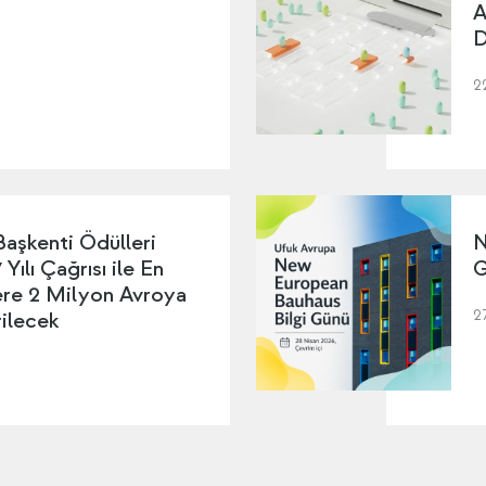
A
D
2
Başkenti Ödülleri
N
Yılı Çağrısı ile En
G
lere 2 Milyon Avroya
2
ilecek