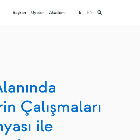
Başkan
Üyeler
Akademi
TR
EN
 Alanında
rin Çalışmaları
yası ile