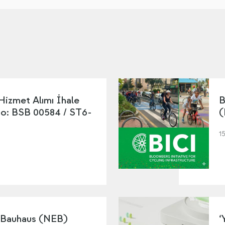
 Hizmet Alımı İhale
B
No: BSB 00584 / ST6-
(
1
 Bauhaus (NEB)
‘