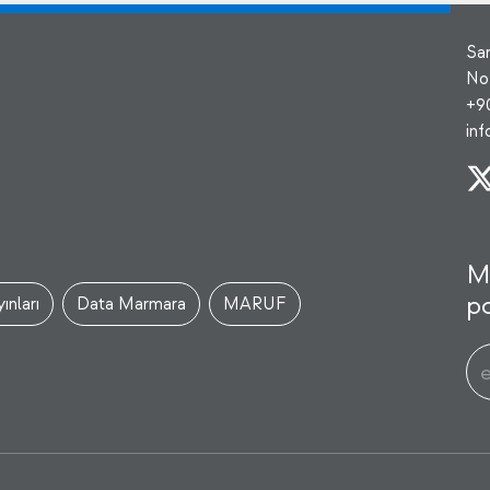
Sa
No
+9
in
M
po
ınları
Data Marmara
MARUF