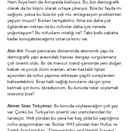
Hem Asya hem de Avrupa’da köklüyüz. Bu, bizi demografik
olarak da bir köprü olarak ortaya çıkarıyor. Bize bir fayda mı
sağlıyor, yoksa bu bize bir yük mü, entegrasyon problemleri
yaşıyor muyuz? Bunları tartışabiliriz. Ama sizi daha çok
ilgilendiren noktası ile bu nüfuslar daha çok nerede
yoğunlaşıyor? Bu nüfusların niteliği ne? Tabii belki sabaha
kadar konuşabileceğimiz onlarca konu var.
Alim Arlı:
Fırsat penceresi döneminde ekonomik yapı ile
demografik yapı arasındaki hassas dengeyi vurgulamanız
çok önemli oldu. Bir de mevcut trend içerisinde yeni doğan
bebek ve çocuk ölüm oranları, artan hastalık tipleri
açısından da nüfus yapımızı etkileyen çeşitli süreçlerden
bahsedebiliriz. Biraz halk sağlığı konularını da işin içine
katmak için bunu zikrediyorum. Bu konuda neler söylemek
istersiniz bize?
Ahmet Sinan Türkyılmaz:
Bu konuda söyleyeceğim çok şey
var. Çünkü bu Türkiye’nin önemli veri üreticilerinden bir
tanesiyiz. 1968 yılından bu yana her beş yılda bir yaptığımız
nüfus araştırmaları var. Bunlar 1993 yılından beri Nüfus ve
Sağlık Araştırmaları, “Demographic and Health Surveys”