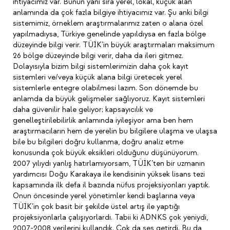
ihtiyacımız var. Bunun yanı sıra yerel, lokal, küçük alan
anlamında da çok fazla bilgiye ihtiyacımız var. Şu anki bilgi
sistemimiz, örneklem araştırmalarımız zaten o alana özel
yapılmadıysa, Türkiye genelinde yapıldıysa en fazla bölge
düzeyinde bilgi verir. TÜİK’in büyük araştırmaları maksimum
26 bölge düzeyinde bilgi verir, daha da ileri gitmez.
Dolayısıyla bizim bilgi sistemlerimizin daha çok kayıt
sistemleri ve/veya küçük alana bilgi üretecek yerel
sistemlerle entegre olabilmesi lazım. Son dönemde bu
anlamda da büyük gelişmeler sağlıyoruz. Kayıt sistemleri
daha güvenilir hale geliyor; kapsayıcılık ve
genelleştirilebilirlik anlamında iyileşiyor ama ben hem
araştırmacıların hem de yerelin bu bilgilere ulaşma ve ulaşsa
bile bu bilgileri doğru kullanma, doğru analiz etme
konusunda çok büyük eksikleri olduğunu düşünüyorum.
2007 yılıydı yanlış hatırlamıyorsam, TÜİK’ten bir uzmanın
yardımcısı Doğu Karakaya ile kendisinin yüksek lisans tezi
kapsamında ilk defa il bazında nüfus projeksiyonları yaptık.
Onun öncesinde yerel yönetimler kendi başlarına veya
TÜİK’in çok basit bir şekilde üstel artış ile yaptığı
projeksiyonlarla çalışıyorlardı. Tabii ki ADNKS çok yeniydi,
2007-2008 verilerini kullandık. Çok da ses getirdi. Bu da