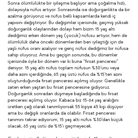
Sonra ölümlülükte bir iyileşme başlıyor ama çoğalma hızlı,
dolayısıyla nüfus artıyor. Sonrasında ise doğurganlıkta da bir
azalma görüyoruz ve nüfus belli kapsamlarda kendi iç
yapısını değiştiriyor. Bu değişimler içerisinde, geçmiş yüksek
doğurganlık olaylarından dolayı hem bizim 15 yaş altı
dediğimiz erken dönem yaş (çocuk) nüfusu artıyor, hem de
ölümlülük daha önceki dönemlerden beri iyileştiği için de
yaşlı nüfus oranı azalıyor ve genç nüfus dediğimiz bir nüfusa
sahip oluyoruz. Ama bu geçişin sonunda, bu dönemler
içerisinde öyle bir dönem var ki buna “fırsat penceresi”
deniyor. 15 yaş altı nüfus toplam nüfusun %30’unu veya
daha azını içerdiğinde, 65 yaş üstü nüfus da %15’ten azını
oluşturduğunda fırsat penceresi açılmış oluyor. Genellikle
zaten erken yaştan bu fırsat penceresine gidiyoruz.
Doğurganlık sonradan düşmeye başladığında bu fırsat
penceresi açılmış oluyor. Kabaca biz 15-64 yaş aralığını
üretken çağ olarak tanımlıyorsak 55 kişiye 45 kişi düşüyor
ama bu değişik oranlarda da olabilir. Fırsat penceresi
tanımını tekrar ediyorum, 15 yaş altı nüfus %30’dan küçük
olacak, 65 yaş üstü de %15’i geçmeyecek.