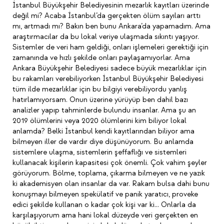
İstanbul Büyükşehir Belediyesinin mezarlık kayıtları üzerinde
değil mi? Acaba İstanbul’da gerçekten ölüm sayıları arttı
mı, artmadı mı? Bakın ben bunu Ankara’da yapamadım. Ama
araştırmacılar da bu lokal veriye ulaşmada sıkıntı yaşıyor.
Sistemler de veri ham geldiği, onları işlemeleri gerektiği için
zamanında ve hızlı şekilde onları paylaşamıyorlar. Ama
Ankara Büyükşehir Belediyesi sadece büyük mezarlıklar için
bu rakamları verebiliyorken İstanbul Büyükşehir Belediyesi
tüm ilde mezarlıklar için bu bilgiyi verebiliyordu yanlış
hatırlamıyorsam. Onun üzerine yürüyüp ben dahil bazı
analizler yapıp tahminlerde bulundu insanlar. Ama şu an
2019 ölümlerini veya 2020 ölümlerini kim biliyor lokal
anlamda? Belki İstanbul kendi kayıtlarından biliyor ama
bilmeyen iller de vardır diye düşünüyorum. Bu anlamda
sistemlere ulaşma, sistemlerin şeffaflığı ve sistemleri
kullanacak kişilerin kapasitesi çok önemli. Çok vahim şeyler
görüyorum. Bölme, toplama, çıkarma bilmeyen ve ne yazık
ki akademisyen olan insanlar da var. Rakam bulsa dahi bunu
konuşmayı bilmeyen spekülatif ve panik yaratıcı, proveke
edici şekilde kullanan o kadar çok kişi var ki… Onlarla da
karşılaşıyorum ama hani lokal düzeyde veri gerçekten en