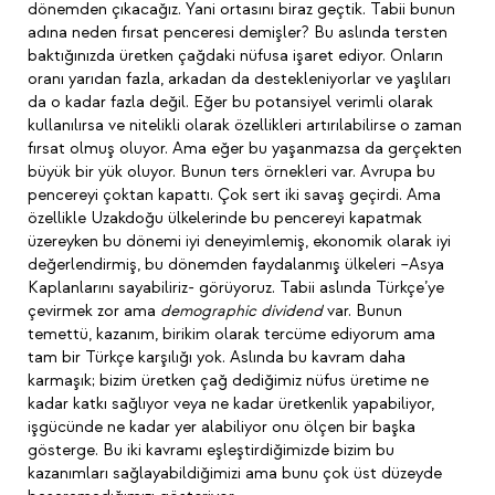
dönemden çıkacağız. Yani ortasını biraz geçtik. Tabii bunun
adına neden fırsat penceresi demişler? Bu aslında tersten
baktığınızda üretken çağdaki nüfusa işaret ediyor. Onların
oranı yarıdan fazla, arkadan da destekleniyorlar ve yaşlıları
da o kadar fazla değil. Eğer bu potansiyel verimli olarak
kullanılırsa ve nitelikli olarak özellikleri artırılabilirse o zaman
fırsat olmuş oluyor. Ama eğer bu yaşanmazsa da gerçekten
büyük bir yük oluyor. Bunun ters örnekleri var. Avrupa bu
pencereyi çoktan kapattı. Çok sert iki savaş geçirdi. Ama
özellikle Uzakdoğu ülkelerinde bu pencereyi kapatmak
üzereyken bu dönemi iyi deneyimlemiş, ekonomik olarak iyi
değerlendirmiş, bu dönemden faydalanmış ülkeleri –Asya
Kaplanlarını sayabiliriz- görüyoruz. Tabii aslında Türkçe’ye
çevirmek zor ama
demographic dividend
var. Bunun
temettü, kazanım, birikim olarak tercüme ediyorum ama
tam bir Türkçe karşılığı yok. Aslında bu kavram daha
karmaşık; bizim üretken çağ dediğimiz nüfus üretime ne
kadar katkı sağlıyor veya ne kadar üretkenlik yapabiliyor,
işgücünde ne kadar yer alabiliyor onu ölçen bir başka
gösterge. Bu iki kavramı eşleştirdiğimizde bizim bu
kazanımları sağlayabildiğimizi ama bunu çok üst düzeyde