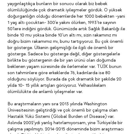
yaygınlaştıkça bunların bir sonucu olarak biz bebek
ölümlülüğünde çok dramatik iyileşmeler gördük. O yüksek
doğurganlığın olduğu dönemlerde her 1000 bebekten -yani
1 yaş altı çocuktan- 300’e yakını ölürken, 1993’te sayının
50’lere indiğini gördük. Günümüzde artık Sağlık Bakanlığı ile
binde 10 mu yoksa binde 10’un altı mı, sizin rakamınız mı
doğru bizim rakamımız mı, bunu tartışıyoruz. Bu çok önemli
bir gösterge. Ülkenin gelişmişliği ile ilgili de önemli bir
gösterge. Sadece bu gösterge değil, diğer göstergelerle
birlikte bu göstergenin de bir yan ürünü olan doğumda
beklenen yaşam süresinde de ilerlemeler var. TÜİK bunun
son tahminlere göre erkeklerde 76, kadınlarda ise 80
olduğunu söylüyor. Burada da çok dramatik bir şekilde 20
yılda 10- 15 yıllık artışları görüyoruz. Velhasılıkelam
ölümlülükte de anlamlı iyileşmeler var.
Bu araştırmaların yanı sıra 2013 yılında Washington
Ünivesitesinin geliştirdiği ve çok önemli bir çalışma olan
Hastalık Yükü Sistemi (Global Burden of Disease) var.
Aslında 2002’ydi yanlış hatırlamıyorsam, yine Türkiye’de bir
çalışma yapılmıştı. 2014-2015 döneminde bizim araştırmacı