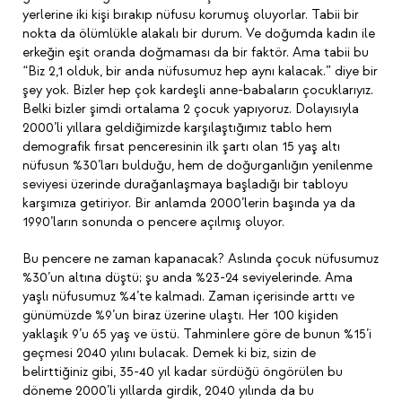
yerlerine iki kişi bırakıp nüfusu korumuş oluyorlar. Tabii bir
nokta da ölümlükle alakalı bir durum. Ve doğumda kadın ile
erkeğin eşit oranda doğmaması da bir faktör. Ama tabii bu
“Biz 2,1 olduk, bir anda nüfusumuz hep aynı kalacak.” diye bir
şey yok. Bizler hep çok kardeşli anne-babaların çocuklarıyız.
Belki bizler şimdi ortalama 2 çocuk yapıyoruz. Dolayısıyla
2000’li yıllara geldiğimizde karşılaştığımız tablo hem
demografik fırsat penceresinin ilk şartı olan 15 yaş altı
nüfusun %30’ları bulduğu, hem de doğurganlığın yenilenme
seviyesi üzerinde durağanlaşmaya başladığı bir tabloyu
karşımıza getiriyor. Bir anlamda 2000’lerin başında ya da
1990’ların sonunda o pencere açılmış oluyor.
Bu pencere ne zaman kapanacak? Aslında çocuk nüfusumuz
%30’un altına düştü; şu anda %23-24 seviyelerinde. Ama
yaşlı nüfusumuz %4’te kalmadı. Zaman içerisinde arttı ve
günümüzde %9’un biraz üzerine ulaştı. Her 100 kişiden
yaklaşık 9’u 65 yaş ve üstü. Tahminlere göre de bunun %15’i
geçmesi 2040 yılını bulacak. Demek ki biz, sizin de
belirttiğiniz gibi, 35-40 yıl kadar sürdüğü öngörülen bu
döneme 2000’li yıllarda girdik, 2040 yılında da bu