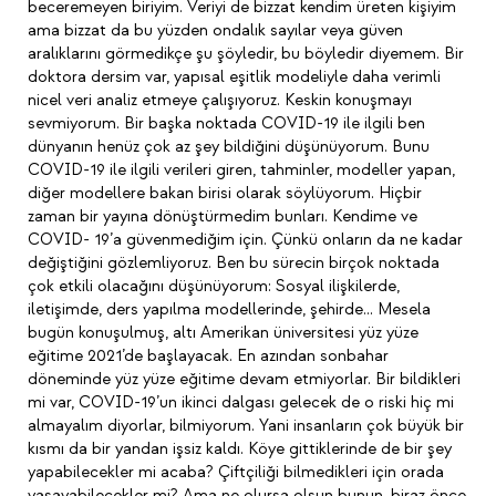
beceremeyen biriyim. Veriyi de bizzat kendim üreten kişiyim
ama bizzat da bu yüzden ondalık sayılar veya güven
aralıklarını görmedikçe şu şöyledir, bu böyledir diyemem. Bir
doktora dersim var, yapısal eşitlik modeliyle daha verimli
nicel veri analiz etmeye çalışıyoruz. Keskin konuşmayı
sevmiyorum. Bir başka noktada COVID-19 ile ilgili ben
dünyanın henüz çok az şey bildiğini düşünüyorum. Bunu
COVID-19 ile ilgili verileri giren, tahminler, modeller yapan,
diğer modellere bakan birisi olarak söylüyorum. Hiçbir
zaman bir yayına dönüştürmedim bunları. Kendime ve
COVID- 19’a güvenmediğim için. Çünkü onların da ne kadar
değiştiğini gözlemliyoruz. Ben bu sürecin birçok noktada
çok etkili olacağını düşünüyorum: Sosyal ilişkilerde,
iletişimde, ders yapılma modellerinde, şehirde… Mesela
bugün konuşulmuş, altı Amerikan üniversitesi yüz yüze
eğitime 2021’de başlayacak. En azından sonbahar
döneminde yüz yüze eğitime devam etmiyorlar. Bir bildikleri
mi var, COVID-19’un ikinci dalgası gelecek de o riski hiç mi
almayalım diyorlar, bilmiyorum. Yani insanların çok büyük bir
kısmı da bir yandan işsiz kaldı. Köye gittiklerinde de bir şey
yapabilecekler mi acaba? Çiftçiliği bilmedikleri için orada
yaşayabilecekler mi? Ama ne olursa olsun bunun, biraz önce