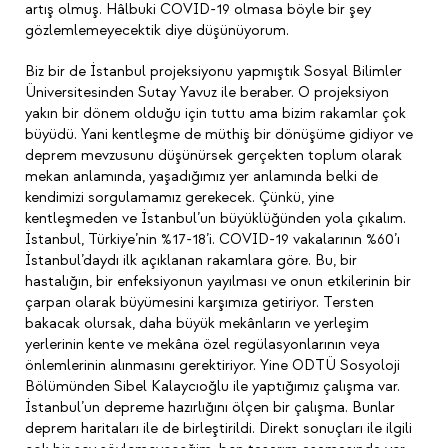
artış olmuş. Hâlbuki COVID-19 olmasa böyle bir şey
gözlemlemeyecektik diye düşünüyorum.
Biz bir de İstanbul projeksiyonu yapmıştık Sosyal Bilimler
Üniversitesinden Sutay Yavuz ile beraber. O projeksiyon
yakın bir dönem olduğu için tuttu ama bizim rakamlar çok
büyüdü. Yani kentleşme de müthiş bir dönüşüme gidiyor ve
deprem mevzusunu düşünürsek gerçekten toplum olarak
mekan anlamında, yaşadığımız yer anlamında belki de
kendimizi sorgulamamız gerekecek. Çünkü, yine
kentleşmeden ve İstanbul’un büyüklüğünden yola çıkalım.
İstanbul, Türkiye’nin %17-18’i. COVID-19 vakalarının %60’ı
İstanbul’daydı ilk açıklanan rakamlara göre. Bu, bir
hastalığın, bir enfeksiyonun yayılması ve onun etkilerinin bir
çarpan olarak büyümesini karşımıza getiriyor. Tersten
bakacak olursak, daha büyük mekânların ve yerleşim
yerlerinin kente ve mekâna özel regülasyonlarının veya
önlemlerinin alınmasını gerektiriyor. Yine ODTÜ Sosyoloji
Bölümünden Sibel Kalaycıoğlu ile yaptığımız çalışma var.
İstanbul’un depreme hazırlığını ölçen bir çalışma. Bunlar
deprem haritaları ile de birleştirildi. Direkt sonuçları ile ilgili