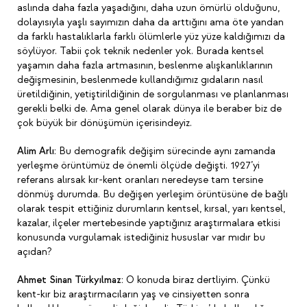
aslında daha fazla yaşadığını, daha uzun ömürlü olduğunu,
dolayısıyla yaşlı sayımızın daha da arttığını ama öte yandan
da farklı hastalıklarla farklı ölümlerle yüz yüze kaldığımızı da
söylüyor. Tabii çok teknik nedenler yok. Burada kentsel
yaşamın daha fazla artmasının, beslenme alışkanlıklarının
değişmesinin, beslenmede kullandığımız gıdaların nasıl
üretildiğinin, yetiştirildiğinin de sorgulanması ve planlanması
gerekli belki de. Ama genel olarak dünya ile beraber biz de
çok büyük bir dönüşümün içerisindeyiz.
Alim Arlı:
Bu demografik değişim sürecinde aynı zamanda
yerleşme örüntümüz de önemli ölçüde değişti. 1927’yi
referans alırsak kır-kent oranları neredeyse tam tersine
dönmüş durumda. Bu değişen yerleşim örüntüsüne de bağlı
olarak tespit ettiğiniz durumların kentsel, kırsal, yarı kentsel,
kazalar, ilçeler mertebesinde yaptığınız araştırmalara etkisi
konusunda vurgulamak istediğiniz hususlar var mıdır bu
açıdan?
Ahmet Sinan Türkyılmaz:
O konuda biraz dertliyim. Çünkü
kent-kır biz araştırmacıların yaş ve cinsiyetten sonra