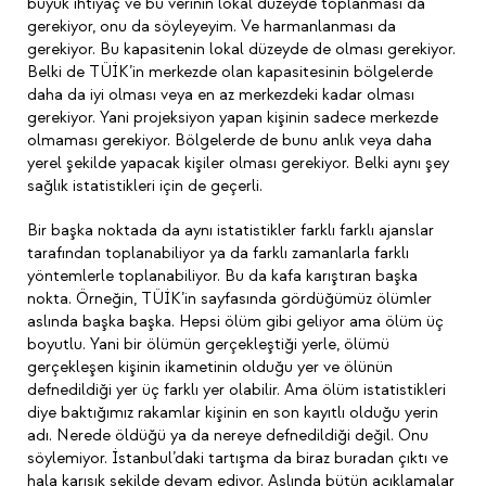
büyük ihtiyaç ve bu verinin lokal düzeyde toplanması da
gerekiyor, onu da söyleyeyim. Ve harmanlanması da
gerekiyor. Bu kapasitenin lokal düzeyde de olması gerekiyor.
Belki de TÜİK’in merkezde olan kapasitesinin bölgelerde
daha da iyi olması veya en az merkezdeki kadar olması
gerekiyor. Yani projeksiyon yapan kişinin sadece merkezde
olmaması gerekiyor. Bölgelerde de bunu anlık veya daha
yerel şekilde yapacak kişiler olması gerekiyor. Belki aynı şey
sağlık istatistikleri için de geçerli.
Bir başka noktada da aynı istatistikler farklı farklı ajanslar
tarafından toplanabiliyor ya da farklı zamanlarla farklı
yöntemlerle toplanabiliyor. Bu da kafa karıştıran başka
nokta. Örneğin, TÜİK’in sayfasında gördüğümüz ölümler
aslında başka başka. Hepsi ölüm gibi geliyor ama ölüm üç
boyutlu. Yani bir ölümün gerçekleştiği yerle, ölümü
gerçekleşen kişinin ikametinin olduğu yer ve ölünün
defnedildiği yer üç farklı yer olabilir. Ama ölüm istatistikleri
diye baktığımız rakamlar kişinin en son kayıtlı olduğu yerin
adı. Nerede öldüğü ya da nereye defnedildiği değil. Onu
söylemiyor. İstanbul’daki tartışma da biraz buradan çıktı ve
hala karışık şekilde devam ediyor. Aslında bütün açıklamalar