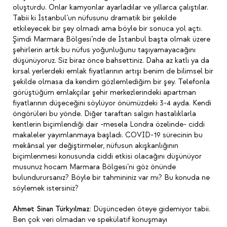
oluşturdu. Onlar kamyonlar ayarladılar ve yıllarca çalıştılar.
Tabii ki İstanbul’un nüfusunu dramatik bir şekilde
etkileyecek bir şey olmadı ama böyle bir sonuca yol açtı.
Şimdi Marmara Bölgesi’nde de İstanbul başta olmak üzere
şehirlerin artık bu nüfus yoğunluğunu taşıyamayacağını
düşünüyoruz. Siz biraz önce bahsettiniz. Daha az katlı ya da
kırsal yerlerdeki emlak fiyatlarının artışı benim de bilimsel bir
şekilde olmasa da kendim gözlemlediğim bir şey. Telefonla
görüştüğüm emlakçılar şehir merkezlerindeki apartman
fiyatlarının düşeceğini söylüyor önümüzdeki 3-4 ayda. Kendi
öngörüleri bu yönde. Diğer taraftan salgın hastalıklarla
kentlerin biçimlendiği dair -mesela Londra özelinde- ciddi
makaleler yayımlanmaya başladı. COVID-19 sürecinin bu
mekânsal yer değiştirmeler, nüfusun akışkanlığının
biçimlenmesi konusunda ciddi etkisi olacağını düşünüyor
musunuz hocam Marmara Bölgesi’ni göz önünde
bulundurursanız? Böyle bir tahmininiz var mı? Bu konuda ne
söylemek istersiniz?
Ahmet Sinan Türkyılmaz:
Düşünceden öteye gidemiyor tabii.
Ben çok veri olmadan ve spekülatif konuşmayı