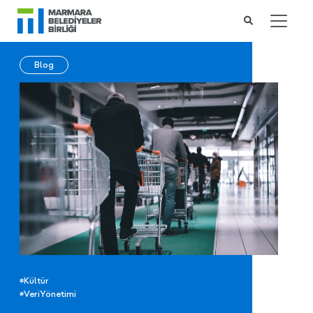
Blog
#Kültür
#VeriYönetimi