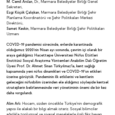
M. Cemil Arslan
, Dr., Marmara Belediyeler Birliği Genel
Sekreteri,
Ezgi Küçük Çalışkan
, Marmara Belediyeler Birliği Şehir
Planlama Koordinatörü ve Şehir Politikaları Merkezi
Direktörü,
Samet Keskin
, Marmara Belediyeler Birliği Şehir Politikaları
Uzmanı
COVID-19 pandemisi sürecinde, evlerde karantinada
olduğumuz 2020’nin Nisan ayı sonunda, çevrim içi olarak bir
araya geldiğimiz Hacettepe Üniversitesi Nüfus Etütleri
Enstitüsü Sosyal Araştırma Yöntemleri Anabilim Dalı Öğretim
Üyesi Prof. Dr. Ahmet Sinan Türkyılmaz’la, kent sağlığı
kapsamında yeni nüfus dinamikleri ve COVID-19’un etkileri
üzerine görüştük. Pandeminin ilk etkilerini ve kentlerin
geleceğini nüfusbilim üzerinden ele aldığımız söyleşide kentsel
stratejilerin belirlenmesinde veri yönetiminin önemi de bir kez
daha vurgulandı.
Alim Arlı:
Hocam, sizden öncelikle Türkiye’nin demografik
yapısı ile alakalı bir bilgi almak isteriz. Sosyal bilimciler
ağırlıkla toplumsal ve siyasal meselelerle ilgili fikir beyan