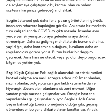
de söylemeye çalıştığım gibi, kentsel plan ve önlem
silsilesini karşımıza getireceği muhakkak.
Bugün İstanbul çok daha fena, pazar görüntülerini gördük,
insanların rehavete kapıldığını gördük. Ankara’da bir marketin
tüm çalışanlarında COVID-19 çıktı mesela. İnsanlar aynı
yerde yemek yemişler, oraya gelenler sıraya dikkat
etmemişler. Daha az gelişmiş mahallelerde bunun daha hızlı
yayıldığını, daha kontamine olduğunu, kuralların daha az
uygulandığını görebiliyoruz. Bütün bunlar bir değişimi
getirecek. Ama hani ne olacak veya şu olur deyip öngörecek
bilgim ve yetkim yok.
Ezgi Küçük Çalışkan:
Peki sağlık alanındaki istatistiki verileri
kentsel çalışmalara nasıl entegre edebiliriz? İmar planları,
nazım planlar, bölge planları gibi farklı katmanlarda ve
hiyerarşik düzende bir planlama sistemi mevcut. Diğer
yandan proje bazında çalışmalar var. Örneğin hastane
yapımlarıyla ilgili çalışmalar oluyor. Sağlıkla ilgili Cemil
Bey’in bahsettiği Londra örneğinde olduğu gibi, geçmiş
dönemlerden bu yana dikkate alınan kurallar var. Ancak,