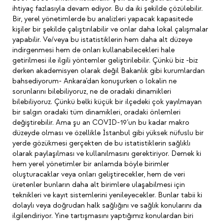
ihtiyaç fazlasıyla devam ediyor. Bu da iki şekilde çözülebilir.
Bir, yerel yönetimlerde bu analizleri yapacak kapasitede
kişiler bir şekilde çalıştırılabilir ve onlar daha lokal çalışmalar
yapabilir. Ve/veya bu istatistiklerin hem daha alt düzeye
indirgenmesi hem de onları kullanabilecekleri hale
getirilmesi ile ilgili yöntemler geliştirilebilir. Çünkü biz -biz
derken akademisyen olarak değil Bakanlık gibi kurumlardan
bahsediyorum- Ankara’dan konuşurken o lokalin ne
sorunlarını bilebiliyoruz, ne de oradaki dinamikleri
bilebiliyoruz. Çünkü belki küçük bir ilçedeki çok yayılmayan
bir salgın oradaki tüm dinamikleri, oradaki önlemleri
değiştirebilir. Ama şu an COVID-19’un bu kadar makro
düzeyde olması ve özellikle İstanbul gibi yüksek nüfuslu bir
yerde gözükmesi gerçekten de bu istatistiklerin sağlıklı
olarak paylaşılması ve kullanılmasını gerektiriyor. Demek ki
hem yerel yönetimler bir anlamda böyle birimler
oluşturacaklar veya onları geliştirecekler, hem de veri
üretenler bunların daha alt birimlere ulaşabilmesi için
teknikleri ve kayıt sistemlerini yenileyecekler. Bunlar tabii ki
dolaylı veya doğrudan halk sağlığını ve sağlık konularını da
ilgilendiriyor. Yine tartışmasını yaptığımız konulardan biri