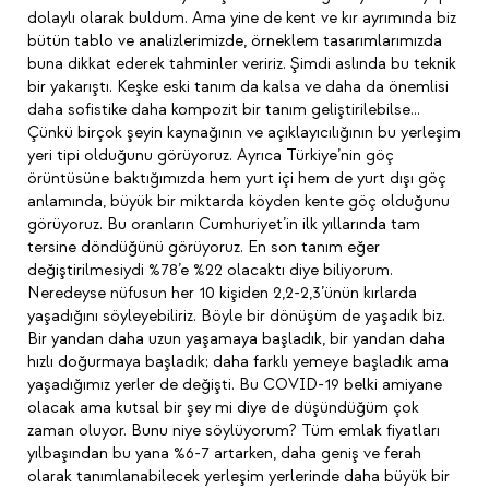
dolaylı olarak buldum. Ama yine de kent ve kır ayrımında biz
bütün tablo ve analizlerimizde, örneklem tasarımlarımızda
buna dikkat ederek tahminler veririz. Şimdi aslında bu teknik
bir yakarıştı. Keşke eski tanım da kalsa ve daha da önemlisi
daha sofistike daha kompozit bir tanım geliştirilebilse…
Çünkü birçok şeyin kaynağının ve açıklayıcılığının bu yerleşim
yeri tipi olduğunu görüyoruz. Ayrıca Türkiye’nin göç
örüntüsüne baktığımızda hem yurt içi hem de yurt dışı göç
anlamında, büyük bir miktarda köyden kente göç olduğunu
görüyoruz. Bu oranların Cumhuriyet’in ilk yıllarında tam
tersine döndüğünü görüyoruz. En son tanım eğer
değiştirilmesiydi %78’e %22 olacaktı diye biliyorum.
Neredeyse nüfusun her 10 kişiden 2,2-2,3’ünün kırlarda
yaşadığını söyleyebiliriz. Böyle bir dönüşüm de yaşadık biz.
Bir yandan daha uzun yaşamaya başladık, bir yandan daha
hızlı doğurmaya başladık; daha farklı yemeye başladık ama
yaşadığımız yerler de değişti. Bu COVID-19 belki amiyane
olacak ama kutsal bir şey mi diye de düşündüğüm çok
zaman oluyor. Bunu niye söylüyorum? Tüm emlak fiyatları
yılbaşından bu yana %6-7 artarken, daha geniş ve ferah
olarak tanımlanabilecek yerleşim yerlerinde daha büyük bir