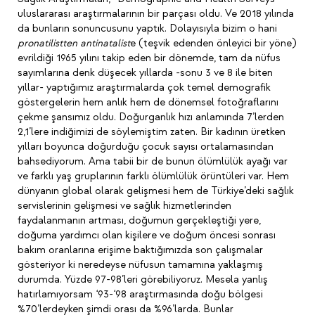
uluslararası araştırmalarının bir parçası oldu. Ve 2018 yılında
da bunların sonuncusunu yaptık. Dolayısıyla bizim o hani
pronatilistten antinatalist
e (teşvik edenden önleyici bir yöne)
evrildiği 1965 yılını takip eden bir dönemde, tam da nüfus
sayımlarına denk düşecek yıllarda -sonu 3 ve 8 ile biten
yıllar- yaptığımız araştırmalarda çok temel demografik
göstergelerin hem anlık hem de dönemsel fotoğraflarını
çekme şansımız oldu. Doğurganlık hızı anlamında 7’lerden
2,1’lere indiğimizi de söylemiştim zaten. Bir kadının üretken
yılları boyunca doğurduğu çocuk sayısı ortalamasından
bahsediyorum. Ama tabii bir de bunun ölümlülük ayağı var
ve farklı yaş gruplarının farklı ölümlülük örüntüleri var. Hem
dünyanın global olarak gelişmesi hem de Türkiye’deki sağlık
servislerinin gelişmesi ve sağlık hizmetlerinden
faydalanmanın artması, doğumun gerçekleştiği yere,
doğuma yardımcı olan kişilere ve doğum öncesi sonrası
bakım oranlarına erişime baktığımızda son çalışmalar
gösteriyor ki neredeyse nüfusun tamamına yaklaşmış
durumda. Yüzde 97-98’leri görebiliyoruz. Mesela yanlış
hatırlamıyorsam ‘93-‘98 araştırmasında doğu bölgesi
%70’lerdeyken şimdi orası da %96’larda. Bunlar