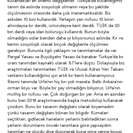
kullandıkları en önemli değişkendir. Türkiye’de kullandığımız
tanım da aslında sosyolojik olmanın veya bu şekilde
ölçülmesinin ötesinde daha çok matematikseldir. Biz
eskiden 10 bini kullanırdık. Yerleşim yeri nüfusu 10 binin
altındaysa kır derdik, üstündeyse kent derdik. TÜİK de 20
bin derdi veya idari bölünüşü kullanırdı. Bunun böyle
olmadığını sizler benden daha iyi biliyorsunuz aslında. Kır ve
kentin sosyolojik olarak birçok değişkenle ölçülmesi
gerekiyor. Bununla ilgili yaklaşım ve tanımlamalar da var.
Pergel Yasası ve Büyükşehir Yasası ile beraber Türkiye’de kır
oranı tanımdan kaynaklı olarak %7’lere düştü. Dolayısıyla biz
araştırmaları tanımlarken TÜİK ve Ulusal Adres Veri Tabanı
verilerini kullandığımız için artık kır-kenti kullanamıyoruz.
Resmi tanımda Urfa’nın hiç kırı yok mesela. Belki Ankara’nın
orman köyü var. Böyle bir şey olmadığını biliyoruz. Urfa’nın
müthiş bir nüfusu var. Çok doğurgan bir yer. Ama en azından
bunu ben 2018 araştırmasında başka metodoloji kullanarak
çözdüm. Bunu bir tasarım değişkeni olarak koyamadım
çünkü tasarım değişkeni bilinen bir bilgidir. Kümeleri
seçtikten, gidilecek hanelerin yerlerini belirledikten sonra
yerlerin durumlarını önceki tanımlara göre yapsaydım
tanımları ne olurdu diye düşünerek buna göre yerine koyup