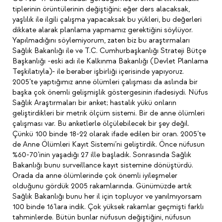
tiplerinin örüntülerinin değiştiğini; eğer ders alacaksak,
yaşlılık ile ilgili çalışma yapacaksak bu yükleri, bu değerleri
dikkate alarak planlama yapmamız gerektiğini söylüyor.
Yapılmadığını söylemiyorum, zaten biz bu araştırmaları
Sağlık Bakanlığı ile ve T.C. Cumhurbaşkanlığı Strateji Bütçe
Başkanlığı -eski adı ile Kalkınma Bakanlığı (Devlet Planlama
Teşkilatıyla)- ile beraber işbirliği içerisinde yapıyoruz.
2005’te yaptığımız anne ölümleri çalışması da aslında bir
başka çok önemli gelişmişlik göstergesinin ifadesiydi. Nüfus
Sağlık Araştırmaları bir anket; hastalık yükü onların
geliştirdikleri bir metrik ölçüm sistemi. Bir de anne ölümleri
çalışması var. Bu anketlerle ölçülebilecek bir şey değil.
Çünkü 100 binde 18-22 olarak ifade edilen bir oran. 2005’te
de Anne Ölümleri Kayıt Sistemi’ni geliştirdik. Önce nüfusun
%60-70’inin yaşadığı 27 ille başladık. Sonrasında Sağlık
Bakanlığı bunu surveillance kayıt sistemine dönüştürdü.
Orada da anne ölümlerinde çok önemli iyileşmeler
olduğunu gördük 2005 rakamlarında. Günümüzde artık
Sağlık Bakanlığı bunu her il için topluyor ve yanılmıyorsam
100 binde 16’lara indik. Çok yüksek rakamlar geçmişti farklı
tahminlerde. Bütün bunlar nüfusun değiştiğini, nüfusun