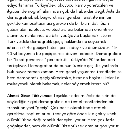
ediyorlar ama Türkiye’deki okuyucu, kamu yöneticileri ve
ilgilileri demografi alanından çok da haberdar değil. Aslında
demografi sık sık başvurulması gereken, analizlerinin bir
şekilde kamusallaşması gereken de bir bilim dalı. Sizin
çalışmalarınız ulusal ve uluslararası bakımdan önemli ve
alanın uzmanlarınca da biliniyor. Şöyle başlamak isterim:
Türkiye’deki demografik geçiş hakkında ne söylemek
istersiniz? Bu geçişin halen içerisindeyiz ve önümüzdeki 15-
20 yıl boyunca bu geçiş süreci devem edecek. Demografide
bir “fırsat penceresi” perspektifi Türkiye’de 90’lardan beri
tartışılıyor. Demograflar da bunun üzerine çeşitli uyarılarda
bulunuyor zaman zaman. Hem genel yaşlanma trendlerimize
hem demografik geçiş sürecimize, biraz da başka ülkeler ile
mukayeseli olarak bakarsak, neler söylemek istersiniz?
Ahmet Sinan Türkyılmaz:
Teşekkür ederim. Aslında sizin de
söylediğiniz gibi demografinin de temel teorilerinden biri
transition yani “geçiş”. Çok basit olarak ifade etmek
gerekirse, toplumlar bu teoriye göre öncelikle çok yüksek
ölümlülük ve doğurganlık deneyimliyorlar. Hem çok fazla
çoğalıyorlar, hem de ölümlülükte yüksek oranlar görüyoruz.