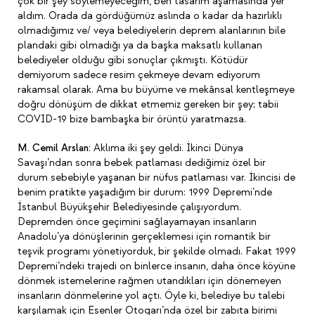
çok bir şey söylemeyeceğim, ben tasarım aşamasında yer
aldım. Orada da gördüğümüz aslında o kadar da hazırlıklı
olmadığımız ve/ veya belediyelerin deprem alanlarının bile
plandaki gibi olmadığı ya da başka maksatlı kullanan
belediyeler olduğu gibi sonuçlar çıkmıştı. Kötüdür
demiyorum sadece resim çekmeye devam ediyorum
rakamsal olarak. Ama bu büyüme ve mekânsal kentleşmeye
doğru dönüşüm de dikkat etmemiz gereken bir şey; tabii
COVID-19 bize bambaşka bir örüntü yaratmazsa.
M. Cemil Arslan:
Aklıma iki şey geldi. İkinci Dünya
Savaşı’ndan sonra bebek patlaması dediğimiz özel bir
durum sebebiyle yaşanan bir nüfus patlaması var. İkincisi de
benim pratikte yaşadığım bir durum: 1999 Depremi’nde
İstanbul Büyükşehir Belediyesinde çalışıyordum.
Depremden önce geçimini sağlayamayan insanların
Anadolu’ya dönüşlerinin gerçeklemesi için romantik bir
teşvik programı yönetiyorduk, bir şekilde olmadı. Fakat 1999
Depremi’ndeki trajedi on binlerce insanın, daha önce köyüne
dönmek istemelerine rağmen utandıkları için dönemeyen
insanların dönmelerine yol açtı. Öyle ki, belediye bu talebi
karşılamak için Esenler Otogarı’nda özel bir zabıta birimi