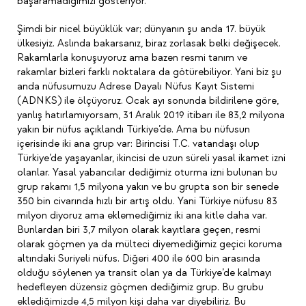
başaramadığımızı gösteriyor.
Şimdi bir nicel büyüklük var; dünyanın şu anda 17. büyük
ülkesiyiz. Aslında bakarsanız, biraz zorlasak belki değişecek.
Rakamlarla konuşuyoruz ama bazen resmi tanım ve
rakamlar bizleri farklı noktalara da götürebiliyor. Yani biz şu
anda nüfusumuzu Adrese Dayalı Nüfus Kayıt Sistemi
(ADNKS) ile ölçüyoruz. Ocak ayı sonunda bildirilene göre,
yanlış hatırlamıyorsam, 31 Aralık 2019 itibarı ile 83,2 milyona
yakın bir nüfus açıklandı Türkiye’de. Ama bu nüfusun
içerisinde iki ana grup var: Birincisi T.C. vatandaşı olup
Türkiye’de yaşayanlar, ikincisi de uzun süreli yasal ikamet izni
olanlar. Yasal yabancılar dediğimiz oturma izni bulunan bu
grup rakamı 1,5 milyona yakın ve bu grupta son bir senede
350 bin civarında hızlı bir artış oldu. Yani Türkiye nüfusu 83
milyon diyoruz ama eklemediğimiz iki ana kitle daha var.
Bunlardan biri 3,7 milyon olarak kayıtlara geçen, resmi
olarak göçmen ya da mülteci diyemediğimiz geçici koruma
altındaki Suriyeli nüfus. Diğeri 400 ile 600 bin arasında
olduğu söylenen ya transit olan ya da Türkiye’de kalmayı
hedefleyen düzensiz göçmen dediğimiz grup. Bu grubu
eklediğimizde 4,5 milyon kişi daha var diyebiliriz. Bu