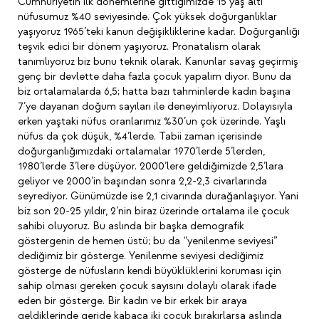
Cumhuriyetin ilk dönemlerine gittiğimizde 15 yaş altı
nüfusumuz %40 seviyesinde. Çok yüksek doğurganlıklar
yaşıyoruz 1965’teki kanun değişikliklerine kadar. Doğurganlığı
teşvik edici bir dönem yaşıyoruz. Pronatalism olarak
tanımlıyoruz biz bunu teknik olarak. Kanunlar savaş geçirmiş
genç bir devlette daha fazla çocuk yapalım diyor. Bunu da
biz ortalamalarda 6,5; hatta bazı tahminlerde kadın başına
7’ye dayanan doğum sayıları ile deneyimliyoruz. Dolayısıyla
erken yaştaki nüfus oranlarımız %30’un çok üzerinde. Yaşlı
nüfus da çok düşük, %4’lerde. Tabii zaman içerisinde
doğurganlığımızdaki ortalamalar 1970’lerde 5’lerden,
1980’lerde 3’lere düşüyor. 2000’lere geldiğimizde 2,5’lara
geliyor ve 2000’in başından sonra 2,2-2,3 civarlarında
seyrediyor. Günümüzde ise 2,1 civarında durağanlaşıyor. Yani
biz son 20-25 yıldır, 2’nin biraz üzerinde ortalama ile çocuk
sahibi oluyoruz. Bu aslında bir başka demografik
göstergenin de hemen üstü; bu da “yenilenme seviyesi”
dediğimiz bir gösterge. Yenilenme seviyesi dediğimiz
gösterge de nüfusların kendi büyüklüklerini koruması için
sahip olması gereken çocuk sayısını dolaylı olarak ifade
eden bir gösterge. Bir kadın ve bir erkek bir araya
geldiklerinde geride kabaca iki çocuk bırakırlarsa aslında