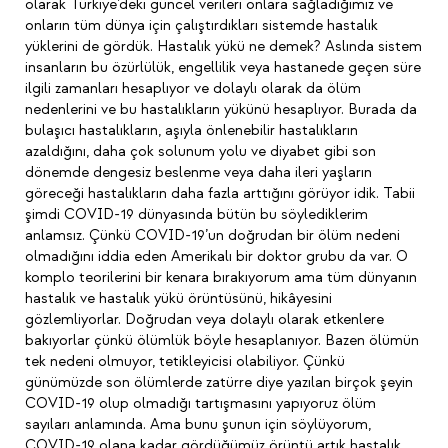
olarak Türkiye’deki güncel verileri onlara sağladığımız ve
onların tüm dünya için çalıştırdıkları sistemde hastalık
yüklerini de gördük. Hastalık yükü ne demek? Aslında sistem
insanların bu özürlülük, engellilik veya hastanede geçen süre
ilgili zamanları hesaplıyor ve dolaylı olarak da ölüm
nedenlerini ve bu hastalıkların yükünü hesaplıyor. Burada da
bulaşıcı hastalıkların, aşıyla önlenebilir hastalıkların
azaldığını, daha çok solunum yolu ve diyabet gibi son
dönemde dengesiz beslenme veya daha ileri yaşların
göreceği hastalıkların daha fazla arttığını görüyor idik. Tabii
şimdi COVID-19 dünyasında bütün bu söylediklerim
anlamsız. Çünkü COVID-19’un doğrudan bir ölüm nedeni
olmadığını iddia eden Amerikalı bir doktor grubu da var. O
komplo teorilerini bir kenara bırakıyorum ama tüm dünyanın
hastalık ve hastalık yükü örüntüsünü, hikâyesini
gözlemliyorlar. Doğrudan veya dolaylı olarak etkenlere
bakıyorlar çünkü ölümlük böyle hesaplanıyor. Bazen ölümün
tek nedeni olmuyor, tetikleyicisi olabiliyor. Çünkü
günümüzde son ölümlerde zatürre diye yazılan birçok şeyin
COVID-19 olup olmadığı tartışmasını yapıyoruz ölüm
sayıları anlamında. Ama bunu şunun için söylüyorum,
COVID-19 olana kadar gördüğümüz örüntü artık hastalık