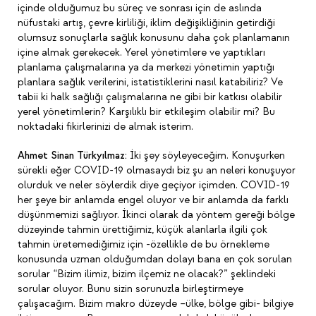
içinde olduğumuz bu süreç ve sonrası için de aslında
nüfustaki artış, çevre kirliliği, iklim değişikliğinin getirdiği
olumsuz sonuçlarla sağlık konusunu daha çok planlamanın
içine almak gerekecek. Yerel yönetimlere ve yaptıkları
planlama çalışmalarına ya da merkezi yönetimin yaptığı
planlara sağlık verilerini, istatistiklerini nasıl katabiliriz? Ve
tabii ki halk sağlığı çalışmalarına ne gibi bir katkısı olabilir
yerel yönetimlerin? Karşılıklı bir etkileşim olabilir mi? Bu
noktadaki fikirlerinizi de almak isterim.
Ahmet Sinan Türkyılmaz:
İki şey söyleyeceğim. Konuşurken
sürekli eğer COVID-19 olmasaydı biz şu an neleri konuşuyor
olurduk ve neler söylerdik diye geçiyor içimden. COVID-19
her şeye bir anlamda engel oluyor ve bir anlamda da farklı
düşünmemizi sağlıyor. İkinci olarak da yöntem gereği bölge
düzeyinde tahmin ürettiğimiz, küçük alanlarla ilgili çok
tahmin üretemediğimiz için -özellikle de bu örnekleme
konusunda uzman olduğumdan dolayı bana en çok sorulan
sorular “Bizim ilimiz, bizim ilçemiz ne olacak?” şeklindeki
sorular oluyor. Bunu sizin sorunuzla birleştirmeye
çalışacağım. Bizim makro düzeyde –ülke, bölge gibi- bilgiye