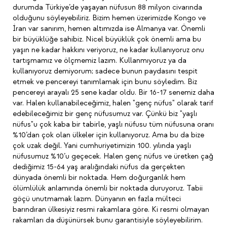
durumda Türkiye’de yaşayan nüfusun 88 milyon civarında
olduğunu söyleyebiliriz. Bizim hemen üzerimizde Kongo ve
İran var sanırım, hemen altımızda ise Almanya var. Önemli
bir büyüklüğe sahibiz. Nicel büyüklük çok önemli ama bu
yaşın ne kadar hakkını veriyoruz, ne kadar kullanıyoruz onu
tartışmamız ve ölçmemiz lazım. Kullanmıyoruz ya da
kullanıyoruz demiyorum; sadece bunun paydasını tespit
etmek ve pencereyi tanımlamak için bunu söyledim. Biz
pencereyi arayalı 25 sene kadar oldu. Bir 16-17 senemiz daha
var. Halen kullanabileceğimiz, halen "genç nüfus" olarak tarif
edebileceğimiz bir genç nüfusumuz var. Çünkü biz "yaşlı
nüfus"u çok kaba bir tabirle, yaşlı nüfusu tüm nüfusuna oranı
%10’dan çok olan ülkeler için kullanıyoruz. Ama bu da bize
çok uzak değil. Yani cumhuriyetimizin 100. yılında yaşlı
nüfusumuz %10’u geçecek. Halen genç nüfus ve üretken çağ
dediğimiz 15-64 yaş aralığındaki nüfus da gerçekten
dünyada önemli bir noktada. Hem doğurganlık hem
ölümlülük anlamında önemli bir noktada duruyoruz. Tabii
göçü unutmamak lazım. Dünyanın en fazla mülteci
barındıran ülkesiyiz resmi rakamlara göre. Ki resmi olmayan
rakamları da düşünürsek bunu garantisiyle söyleyebilirim.