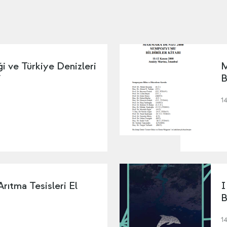
ği ve Türkiye Denizleri
M
i
B
1
Arıtma Tesisleri El
I
B
1