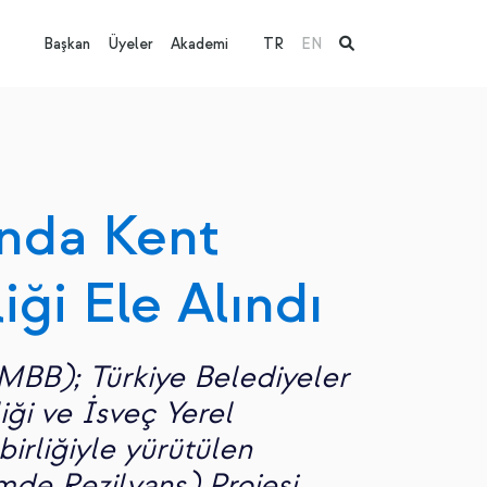
Başkan
Üyeler
Akademi
TR
EN
ında Kent
iği Ele Alındı
(MBB); Türkiye Belediyeler
liği ve İsveç Yerel
birliğiyle yürütülen
mde Rezilyans) Projesi