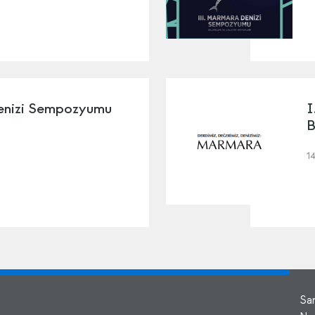
enizi Sempozyumu
I
B
1
Sa