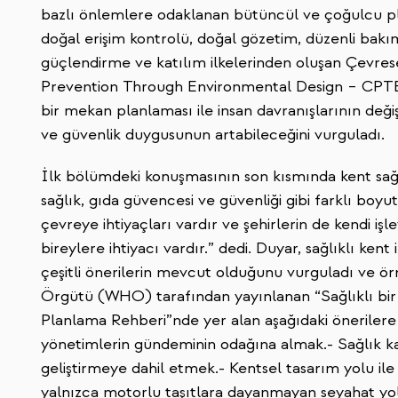
bazlı önlemlere odaklanan bütüncül ve çoğulcu plan
doğal erişim kontrolü, doğal gözetim, düzenli bakı
güçlendirme ve katılım ilkelerinden oluşan Çevr
Prevention Through Environmental Design – CPTED
bir mekan planlaması ile insan davranışlarının değiş
ve güvenlik duygusunun artabileceğini vurguladı.
İlk bölümdeki konuşmasının son kısmında kent sağlı
sağlık, gıda güvencesi ve güvenliği gibi farklı boyut
çevreye ihtiyaçları vardır ve şehirlerin de kendi işlev
bireylere ihtiyacı vardır.” dedi. Duyar, sağlıklı kent
çeşitli önerilerin mevcut olduğunu vurguladı ve ö
Örgütü (WHO) tarafından yayınlanan “Sağlıklı bir Şeh
Planlama Rehberi”nde yer alan aşağıdaki önerilere
yönetimlerin gündeminin odağına almak.- Sağlık 
geliştirmeye dahil etmek.- Kentsel tasarım yolu ile 
yalnızca motorlu taşıtlara dayanmayan seyahat yol