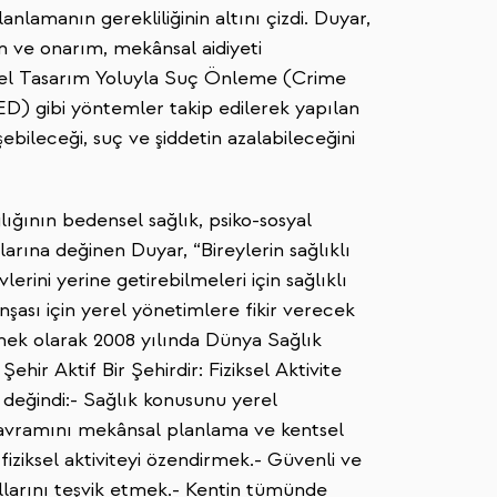
lamanın gerekliliğinin altını çizdi. Duyar,
m ve onarım, mekânsal aidiyeti
esel Tasarım Yoluyla Suç Önleme (Crime
) gibi yöntemler takip edilerek yapılan
ebileceği, suç ve şiddetin azalabileceğini
ğının bedensel sağlık, psiko-sosyal
larına değinen Duyar, “Bireylerin sağlıklı
lerini yerine getirebilmeleri için sağlıklı
 inşası için yerel yönetimlere fikir verecek
rnek olarak 2008 yılında Dünya Sağlık
ir Aktif Bir Şehirdir: Fiziksel Aktivite
 değindi:- Sağlık konusunu yerel
kavramını mekânsal planlama ve kentsel
fiziksel aktiviteyi özendirmek.- Güvenli ve
larını teşvik etmek.- Kentin tümünde