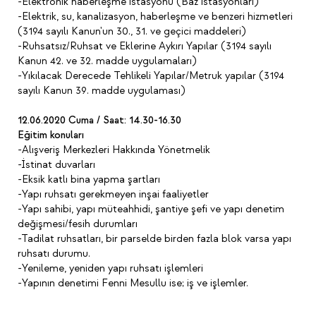
-Elektronik haberleşme istasyonu (Baz istasyonları)
-Elektrik, su, kanalizasyon, haberleşme ve benzeri hizmetleri
(3194 sayılı Kanun'un 30., 31. ve geçici maddeleri)
-Ruhsatsız/Ruhsat ve Eklerine Aykırı Yapılar (3194 sayılı
Kanun 42. ve 32. madde uygulamaları)
-Yıkılacak Derecede Tehlikeli Yapılar/Metruk yapılar (3194
sayılı Kanun 39. madde uygulaması)
12.06.2020 Cuma / Saat: 14.30-16.30
Eğitim konuları
-Alışveriş Merkezleri Hakkında Yönetmelik
-İstinat duvarları
-Eksik katlı bina yapma şartları
-Yapı ruhsatı gerekmeyen inşai faaliyetler
-Yapı sahibi, yapı müteahhidi, şantiye şefi ve yapı denetim
değişmesi/fesih durumları
-Tadilat ruhsatları, bir parselde birden fazla blok varsa yapı
ruhsatı durumu.
-Yenileme, yeniden yapı ruhsatı işlemleri
-Yapının denetimi Fenni Mesullu ise; iş ve işlemler.