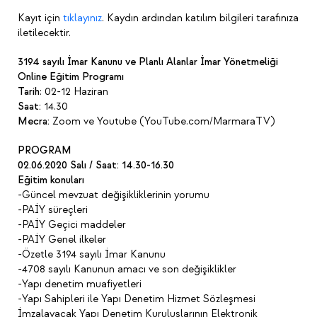
Kayıt için
tıklayınız
. Kaydın ardından katılım bilgileri tarafınıza
iletilecektir.
3194 sayılı İmar Kanunu ve Planlı Alanlar İmar Yönetmeliği
Online Eğitim Programı
Tarih
: 02-12 Haziran
Saat:
14.30
Mecra:
Zoom ve Youtube (YouTube.com/MarmaraTV)
PROGRAM
02.06.2020 Salı / Saat: 14.30-16.30
Eğitim konuları
-Güncel mevzuat değişikliklerinin yorumu
-PAİY süreçleri
-PAİY Geçici maddeler
-PAİY Genel ilkeler
-Özetle 3194 sayılı İmar Kanunu
-4708 sayılı Kanunun amacı ve son değişiklikler
-Yapı denetim muafiyetleri
-Yapı Sahipleri ile Yapı Denetim Hizmet Sözleşmesi
İmzalayacak Yapı Denetim Kuruluşlarının Elektronik