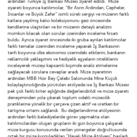
ardından Türkiye İş Bankası Müzesi ziyaret edildi. Müze
ziyareti boyunca katılımcılar, “Bir Asrın Ardından, Cepheler,
İnsanlar ve Büyük Zafer” isimli süreli sergiyi ve müzenin farklı
katlara yayılmış kalıcı koleksiyonunu gezi öncesinde
kendilerine ulaştırılan ve bir müzenin detaylı analizini
mümkün kılacak olan sorular üzerinden inceleme fırsatı
buldu. Ayrıca ziyaret öncesinde iki gruba ayrılan katılımcılar
farklı temalar üzerinden inceleme yaparak İş Bankasının
tarih boyunca ülke ekonomisi üzerindeki etkilerini, bankanın
reklamcılık yaklaşımını ve hediyelik eşyaların niteliklerini
inceleyerek müzeyi kapsamlı biçimde analiz etmelerine
sağlayacak sorulara cevaplar aradı. Müze ziyaretinin
ardından MBB Hızır Bey Çelebi Salonunda Mine Küçük
kolaylaştırıcılığında yürütülen atölyede ise İş Bankası Müzesi
pek çok farklı kriter eşliğinde değerlendirildi ve müze ziyareti
deneyiminden yola çıkarak toplum odaklı müzecilik
pratiklerine yönelik bir çerçeve çizen aktif ve üretken bir
tartışma ortamı sağlandı. Bu değerlendirme atölyesinin
ardından farklı belediyelerde görev yapmakta olan
katılımcılardan oluşan grupların iki gün boyunca çalışarak
müze kurgusu konusunda verilen yönergeler doğrultusunda
ortak bir müze kurguladıkları “Hayali Müze Atölyesi” başladı.