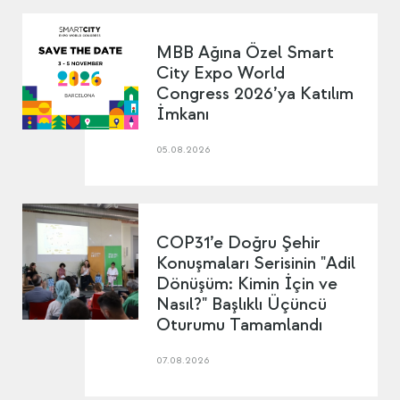
MBB Ağına Özel Smart
City Expo World
Congress 2026’ya Katılım
İmkanı
05.08.2026
COP31’e Doğru Şehir
Konuşmaları Serisinin "Adil
Dönüşüm: Kimin İçin ve
Nasıl?" Başlıklı Üçüncü
Oturumu Tamamlandı
07.08.2026