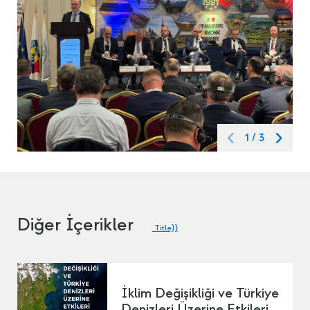
1
/
3
Diğer İçerikler
.Title}}
İklim Değişikliği ve Türkiye
Denizleri Üzerine Etkileri