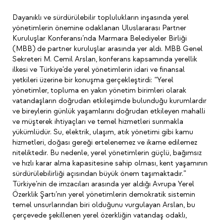
Dayanıklı ve sürdürülebilir toplulukların inşasında yerel
yönetimlerin önemine odaklanan Uluslararası Partner
Kuruluşlar Konferansı’nda Marmara Belediyeler Birliği
(MBB) de partner kuruluşlar arasında yer aldı. MBB Genel
Sekreteri M. Cemil Arslan, konferans kapsamında yerellik
ilkesi ve Türkiye’de yerel yönetimlerin idari ve finansal
yetkileri üzerine bir konuşma gerçekleştirdi: “Yerel
yönetimler, topluma en yakın yönetim birimleri olarak
vatandaşların doğrudan etkileşimde bulunduğu kurumlardır
ve bireylerin günlük yaşamlarını doğrudan etkileyen mahalli
ve müşterek ihtiyaçları ve temel hizmetleri sunmakla
yükümlüdür. Su, elektrik, ulaşım, atık yönetimi gibi kamu
hizmetleri, doğası gereği ertelenemez ve ikame edilemez
niteliktedir. Bu nedenle, yerel yönetimlerin güçlü, bağımsız
ve hızlı karar alma kapasitesine sahip olması, kent yaşamının
sürdürülebilirliği açısından büyük önem taşımaktadır.”
Türkiye’nin de imzacıları arasında yer aldığı Avrupa Yerel
Özerklik Şartı’nın yerel yönetimlerin demokratik sistemin
temel unsurlarından biri olduğunu vurgulayan Arslan, bu
çerçevede şekillenen yerel özerkliğin vatandaş odaklı,