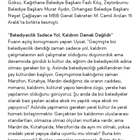
Göksu, Kağıthane Belediye Başkanı Fazlı Kılıç, Zeytinburnu
Belediye Başkanı Murat Aydın, Orhangazi Belediye Başkanı
Neşet Çağlayan ve MBB Genel Sekreteri M. Cemil Arslan 15
Aralık’ta birlikte kesmişti.
“Belediyecilik Sadece Yol, Kaldırım Demek Değildir”
Fuarın açılış konuşmasını yapan Uysal, "Geçmişte biz
belediyecilik dendiği zaman sadece yol, kaldırım
çalışmalarının asli çalışmalar olduğunu düşünürdük ama
devamında gördük ki kültür de, eğitim de belediyecilik adına
olması gereken bir iş. Aslında belediyeciliği şekillendiren her
şey kültürden başlıyor. Geçmişimize baktığımız zaman
Merzifon, Kütahya, Mardin dediğimiz de oranın caddesi,
mimarisi, kaldırımı, kültürel yapısı kendine özgü, yerele has
yapılarının olduğunu görüyoruz. Şu anda da biz belediyeler
olarak bazı şeyleri acaba eksik mi yaptık veya eksik mi
yapıyoruz? Aslında yapmamız gereken yerel kültür ile yerel
hizmeti birleştirmektir. Gerçekten bir kaldırımın uluslararası
standartları, olmazsa olmaz ölçüleri mutlaka vardır, ama
Mardin'de, Kütahya'da, Merzifon'da da aynı mı olmalı, yoksa
oradaki yerel yapıya daha uyumlu mu olmalı? Buna kim