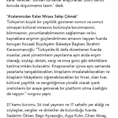
karar verecek? Bunları uzmanlar araştıracak. Bizim de bu
konuda düşünmemiz lazım." dedi.
“Atalarımızdan Kalan Mirasa Sahip Çıkmak”
Türkiye’nin büyük bir çeşitlilik gösteren somut ve somut
olmayan kültürel mirasının bütünüyle korunmasının,
bilinmesinin, yorumlanabilmesinin sağlanması ve bu
kaynaklara erişimin güçlendirilmesi amacını taşıyan fuarda
konuşan Kocaeli Büyükşehir Belediye Başkanı İbrahim
Karaosmanoğlu “Türkiye’de ilk defa düzenlenen fuarda
insanlar, yerel yönetimlerin yayınlarına aynı anda erişim
olanağı, söyleşi, dinleti, sergi ve imza günü gibi etkinliklere
katılma imkânı bulacaktır. Kitapseverler içinse aynı zamanda
yazarlarla tanışabilecekleri, kitaplarını imzalatabilecekleri ve
kitapların hikâyelerini öğrenebilecekleri bir fırsat, olan fuar,
kültürel çeşitlilik ve zenginliğimize yönelik olarak içerik
üreticilerini bir araya getirecek bir platform olma özelliğini
de taşıyor.” vurgusu yaptı.
27 kamu kurumu, 26 özel yayınevi ve 17 sahafın yer aldığı ve
söyleşiler, sergiler ve dinletiler de bulunduğu fuarda
Sadettin Ökten, Beşir Ayvazoğlu, Ayşe Kulin, Cihan Aktaş,